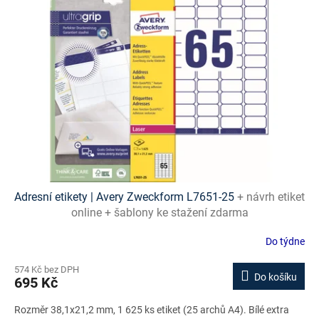
i
s
p
r
o
d
u
k
t
ů
Adresní etikety | Avery Zweckform L7651-25
+ návrh etiket
online + šablony ke stažení zdarma
Do týdne
574 Kč bez DPH
Do košíku
695 Kč
Rozměr 38,1x21,2 mm, 1 625 ks etiket (25 archů A4). Bílé extra