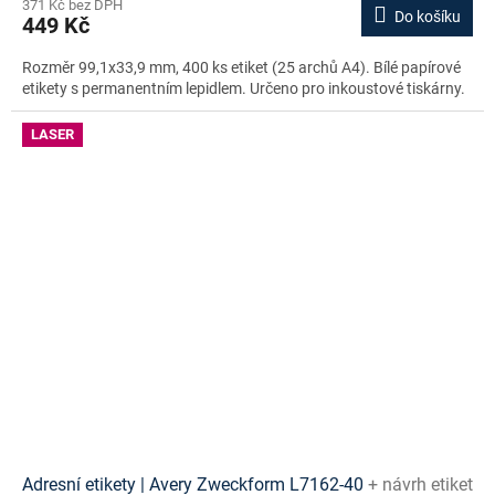
371 Kč bez DPH
Do košíku
449 Kč
Rozměr 99,1x33,9 mm, 400 ks etiket (25 archů A4). Bílé papírové
etikety s permanentním lepidlem. Určeno pro inkoustové tiskárny.
LASER
Adresní etikety | Avery Zweckform L7162-40
+ návrh etiket