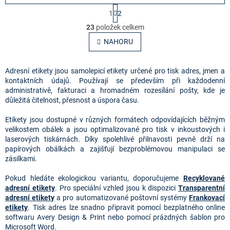
S
1
2
t
O
r
23
položek celkem
v
á
l
NAHORU
n
á
k
o
d
v
a
Adresní etikety jsou samolepicí etikety určené pro tisk adres, jmen a
á
c
kontaktních údajů. Používají se především při každodenní
n
í
administrativě, fakturaci a hromadném rozesílání pošty, kde je
í
p
důležitá čitelnost, přesnost a úspora času.
r
v
Etikety jsou dostupné v různých formátech odpovídajících běžným
k
velikostem obálek a jsou optimalizované pro tisk v inkoustových i
y
laserových tiskárnách. Díky spolehlivé přilnavosti pevně drží na
v
papírových obálkách a zajišťují bezproblémovou manipulaci se
ý
zásilkami.
p
i
Pokud hledáte ekologickou variantu, doporučujeme
Recyklované
s
adresní etikety
. Pro speciální vzhled jsou k dispozici
Transparentní
u
adresní etikety
a pro automatizované poštovní systémy
Frankovací
etikety
. Tisk adres lze snadno připravit pomocí bezplatného online
softwaru Avery Design & Print nebo pomocí prázdných šablon pro
Microsoft Word.