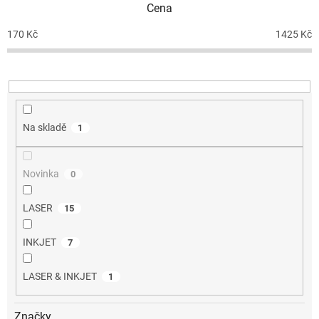
Cena
r
o
170
Kč
1425
Kč
d
u
k
t
ů
Na skladě
1
Novinka
0
LASER
15
INKJET
7
LASER & INKJET
1
Značky