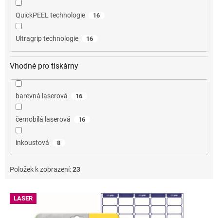
QuickPEEL technologie
16
Ultragrip technologie
16
Vhodné pro tiskárny
barevná laserová
16
černobílá laserová
16
inkoustová
8
Položek k zobrazení:
23
V
LASER
ý
p