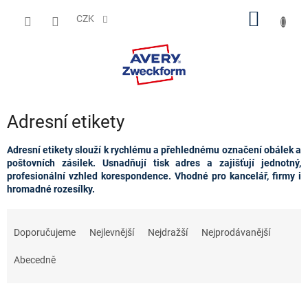
Přejít
NÁKUP
na
CZK
obsah
KOŠÍK
Adresní etikety
Adresní etikety slouží k rychlému a přehlednému označení obálek a
poštovních zásilek. Usnadňují tisk adres a zajišťují jednotný,
profesionální vzhled korespondence. Vhodné pro kancelář, firmy i
hromadné rozesílky.
Ř
a
Doporučujeme
Nejlevnější
Nejdražší
Nejprodávanější
z
e
Abecedně
n
í
p