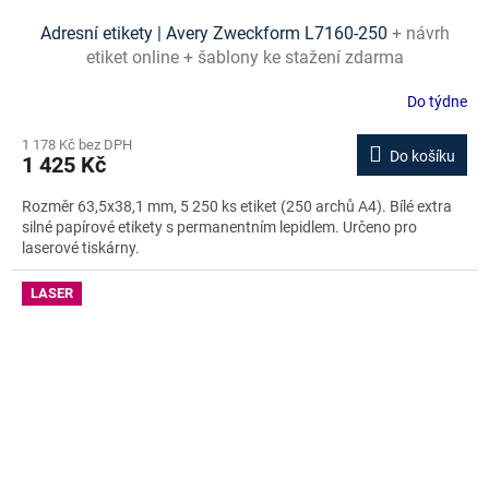
Adresní etikety | Avery Zweckform L7160-250
+ návrh
etiket online + šablony ke stažení zdarma
Do týdne
1 178 Kč bez DPH
Do košíku
1 425 Kč
Rozměr 63,5x38,1 mm, 5 250 ks etiket (250 archů A4). Bílé extra
silné papírové etikety s permanentním lepidlem. Určeno pro
laserové tiskárny.
LASER