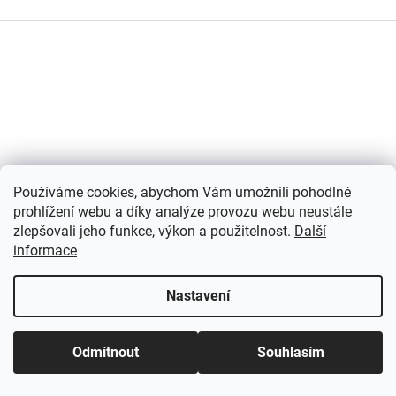
Z
á
p
a
t
í
Používáme cookies, abychom Vám umožnili pohodlné
prohlížení webu a díky analýze provozu webu neustále
zlepšovali jeho funkce, výkon a použitelnost.
Další
informace
Nastavení
Odmítnout
Souhlasím