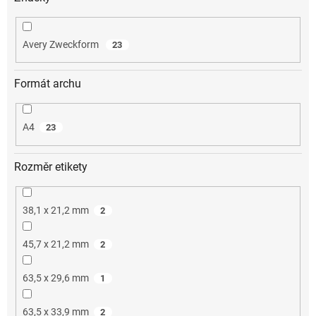
Avery Zweckform
23
Formát archu
A4
23
Rozměr etikety
38,1 x 21,2 mm
2
45,7 x 21,2 mm
2
63,5 x 29,6 mm
1
63,5 x 33,9 mm
2