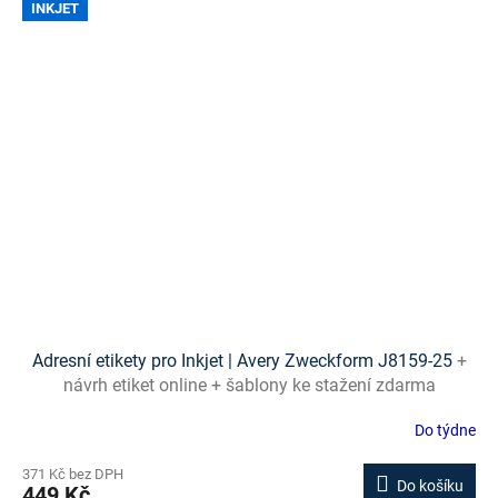
INKJET
Adresní etikety pro Inkjet | Avery Zweckform J8159-25
+
návrh etiket online + šablony ke stažení zdarma
Do týdne
371 Kč bez DPH
Do košíku
449 Kč