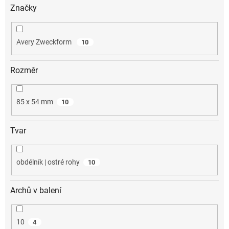
Značky
Avery Zweckform
10
Rozměr
85 x 54 mm
10
Tvar
obdélník | ostré rohy
10
Archů v balení
10
4