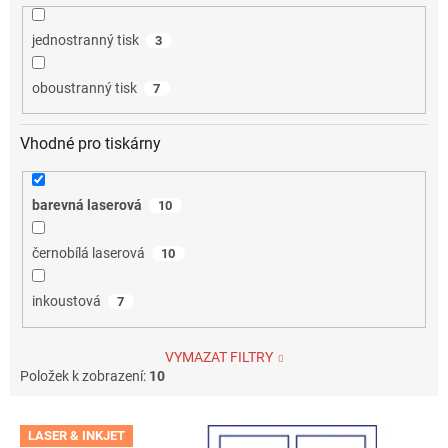
jednostranný tisk
3
oboustranný tisk
7
Vhodné pro tiskárny
barevná laserová
10
černobílá laserová
10
inkoustová
7
VYMAZAT FILTRY
Položek k zobrazení:
10
V
LASER & INKJET
ý