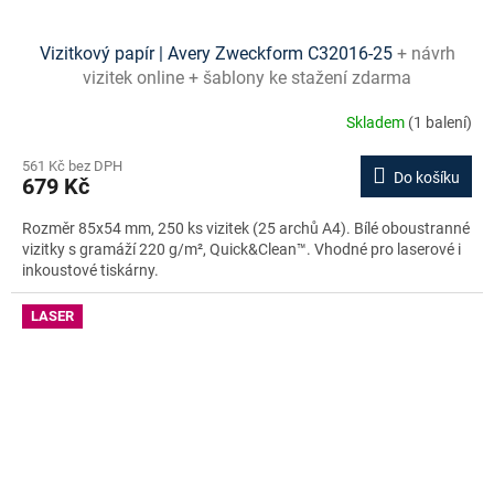
Vizitkový papír | Avery Zweckform C32016-25
+ návrh
vizitek online + šablony ke stažení zdarma
Skladem
(1 balení)
561 Kč bez DPH
Do košíku
679 Kč
Rozměr 85x54 mm, 250 ks vizitek (25 archů A4). Bílé oboustranné
vizitky s gramáží 220 g/m², Quick&Clean™. Vhodné pro laserové i
inkoustové tiskárny.
LASER