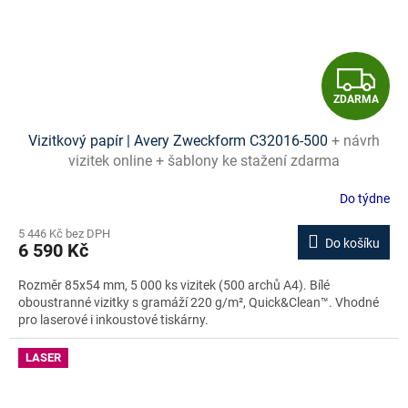
Z
ZDARMA
D
Vizitkový papír | Avery Zweckform C32016-500
+ návrh
A
vizitek online + šablony ke stažení zdarma
R
Do týdne
M
5 446 Kč bez DPH
Do košíku
6 590 Kč
A
Rozměr 85x54 mm, 5 000 ks vizitek (500 archů A4). Bílé
oboustranné vizitky s gramáží 220 g/m², Quick&Clean™. Vhodné
pro laserové i inkoustové tiskárny.
LASER