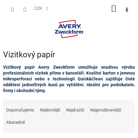
Přejít
NÁKUP
na
CZK
obsah
KOŠÍK
Vizitkový papír
Vizitkový papír Avery Zweckform umožňuje snadnou výrobu
profesionálních vizitek přímo v kanceláři. Kvalitní karton s jemnou
mikroperforací nebo
s technologii Quick&Clean
zajišťuje čisté
oddělení jednotlivých kusů po vytištění. Ideální pro podnikatele,
firmy i obchodní týmy.
Ř
a
Doporučujeme
Nejlevnější
Nejdražší
Nejprodávanější
z
e
Abecedně
n
í