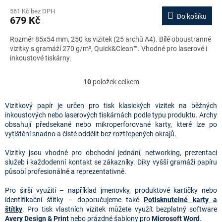
561 Kč bez DPH
Do košíku
679 Kč
Rozměr 85x54 mm, 250 ks vizitek (25 archů A4). Bílé oboustranné
vizitky s gramáží 270 g/m², Quick&Clean™. Vhodné pro laserové i
inkoustové tiskárny.
10
položek celkem
O
v
l
Vizitkový papír je určen pro tisk klasických vizitek na běžných
á
inkoustových nebo laserových tiskárnách podle typu produktu. Archy
d
obsahují předsekané nebo mikroperforované karty, které lze po
a
vytištění snadno a čistě oddělit bez roztřepených okrajů.
c
í
Vizitky jsou vhodné pro obchodní jednání, networking, prezentaci
p
služeb i každodenní kontakt se zákazníky. Díky vyšší gramáži papíru
r
působí profesionálně a reprezentativně.
v
k
Pro širší využití – například jmenovky, produktové kartičky nebo
y
identifikační štítky – doporučujeme také
Potisknutelné karty a
v
štítky
.
Pro tisk vlastních vizitek můžete využít bezplatný software 
ý
Avery Design & Print 
nebo prázdné šablony pro 
Microsoft Word
.