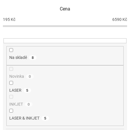
p
Cena
r
o
195
Kč
6590
Kč
d
u
k
t
ů
Na skladě
8
Novinka
0
LASER
5
INKJET
0
LASER & INKJET
5