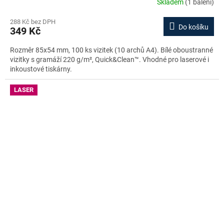
Skladem
(1 balení)
288 Kč bez DPH
Do košíku
349 Kč
Rozměr 85x54 mm, 100 ks vizitek (10 archů A4). Bílé oboustranné
vizitky s gramáží 220 g/m², Quick&Clean™. Vhodné pro laserové i
inkoustové tiskárny.
LASER