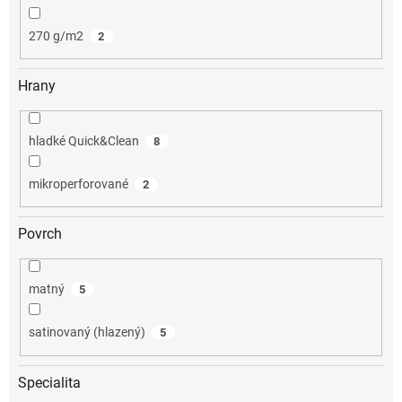
270 g/m2
2
Hrany
hladké Quick&Clean
8
mikroperforované
2
Povrch
matný
5
satinovaný (hlazený)
5
Specialita