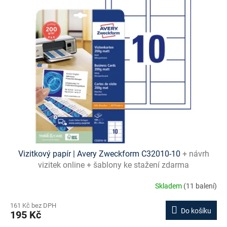
p
i
s
p
r
o
d
u
k
t
ů
Vizitkový papír | Avery Zweckform C32010-10
+ návrh
vizitek online + šablony ke stažení zdarma
Skladem
(11 balení)
161 Kč bez DPH
Do košíku
195 Kč