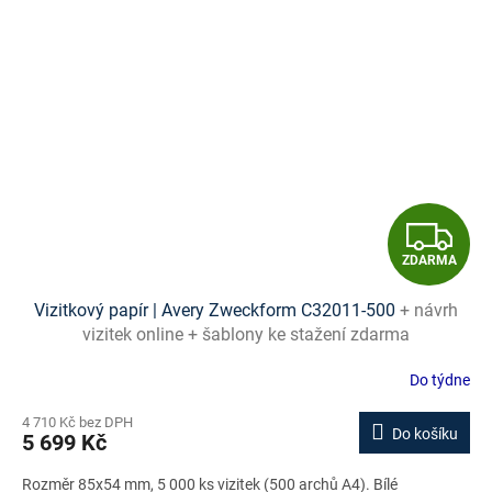
Z
ZDARMA
D
Vizitkový papír | Avery Zweckform C32011-500
+ návrh
A
vizitek online + šablony ke stažení zdarma
R
Do týdne
M
4 710 Kč bez DPH
Do košíku
5 699 Kč
A
Rozměr 85x54 mm, 5 000 ks vizitek (500 archů A4). Bílé