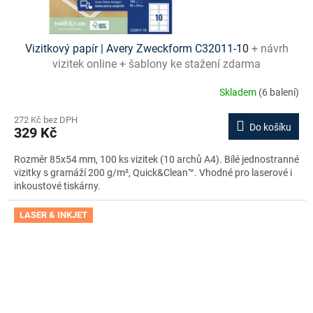
Vizitkový papír | Avery Zweckform C32011-10
+ návrh
vizitek online + šablony ke stažení zdarma
Skladem
(6 balení)
272 Kč bez DPH
Do košíku
329 Kč
Rozměr 85x54 mm, 100 ks vizitek (10 archů A4). Bílé jednostranné
vizitky s gramáží 200 g/m², Quick&Clean™. Vhodné pro laserové i
inkoustové tiskárny.
LASER & INKJET