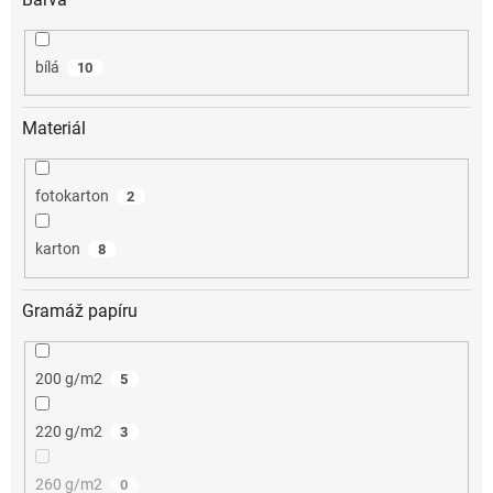
bílá
10
Materiál
fotokarton
2
karton
8
Gramáž papíru
200 g/m2
5
220 g/m2
3
260 g/m2
0