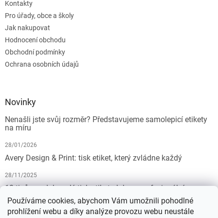
Kontakty
Pro úřady, obce a školy
Jak nakupovat
Hodnocení obchodu
Obchodní podmínky
Ochrana osobních údajů
Novinky
Nenašli jste svůj rozměr? Představujeme samolepicí etikety
na míru
28/01/2026
Avery Design & Print: tisk etiket, který zvládne každý
28/11/2025
10 tipů pro dokonalý tisk etiket: Jak na profesionální
výsledek bez starostí
Používáme cookies, abychom Vám umožnili pohodlné
prohlížení webu a díky analýze provozu webu neustále
19/07/2025