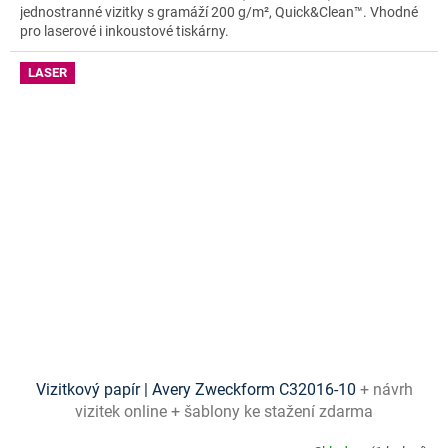
jednostranné vizitky s gramáží 200 g/m², Quick&Clean™. Vhodné
pro laserové i inkoustové tiskárny.
LASER
Vizitkový papír | Avery Zweckform C32016-10
+ návrh
vizitek online + šablony ke stažení zdarma