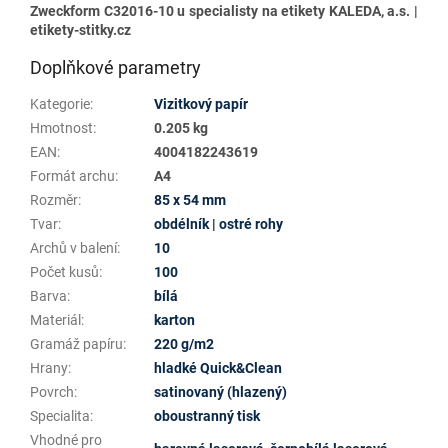
Zweckform C32016-10 u specialisty na etikety KALEDA, a.s. |
etikety-stitky.cz
Doplňkové parametry
Kategorie
:
Vizitkový papír
Hmotnost
:
0.205 kg
EAN
:
4004182243619
Formát archu
:
A4
Rozměr
:
85 x 54 mm
Tvar
:
obdélník | ostré rohy
Archů v balení
:
10
Počet kusů
:
100
Barva
:
bílá
Materiál
:
karton
Gramáž papíru
:
220 g/m2
Hrany
:
hladké Quick&Clean
Povrch
:
satinovaný (hlazený)
Specialita
:
oboustranný tisk
Vhodné pro