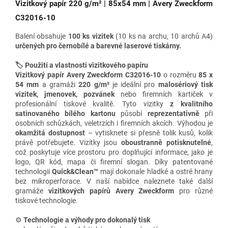
Vizitkový papír 220 g/m² | 85x54 mm | Avery Zweckform
C32016-10
Balení obsahuje
100 ks vizitek
(10 ks na archu, 10 archů A4)
určených pro
černobílé a barevné laserové tiskárny
.
🏷️ Použití a vlastnosti vizitkového papíru
Vizitkový papír Avery Zweckform C32016-10
o rozměru
85 x
54 mm
a gramáži
220
g/m²
je ideální pro
malosériový tisk
vizitek
, jmenovek, pozvánek
nebo firemních kartiček v
profesionální tiskové kvalitě.
Tyto vizitky
z kvalitního
satinovaného bílého kartonu
působí
reprezentativně
při
osobních schůzkách, veletrzích i firemních akcích. Výhodou je
okamžitá dostupnost
– vytisknete si přesně tolik kusů, kolik
právě potřebujete. Vizitky jsou
oboustranně potisknutelné
,
což poskytuje více prostoru pro doplňující informace, jako je
logo, QR kód, mapa či firemní slogan. Díky patentované
technologii
Quick&Clean™
mají dokonale hladké a ostré hrany
bez mikroperforace. V naší nabídce naleznete také další
gramáže
vizitkových papírů
Avery Zweckform
pro různé
tiskové technologie.
⚙️
Technologie a výhody
pro dokonalý tisk