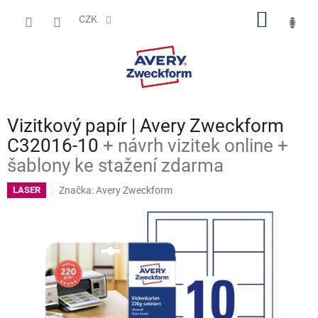
Přejít
NÁKUP
na
CZK
obsah
KOŠÍK
Vizitkový papír | Avery Zweckform
C32016-10
+ návrh vizitek online +
šablony ke stažení zdarma
Značka:
Avery Zweckform
LASER