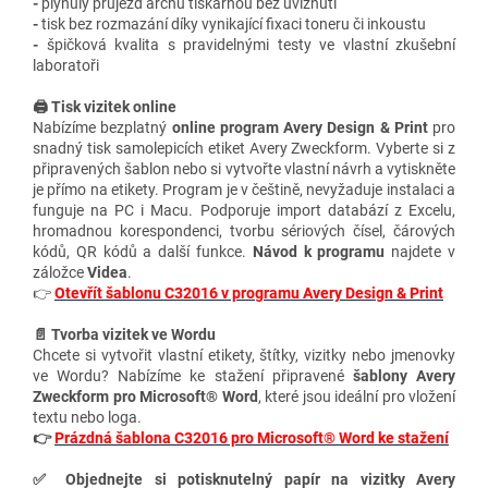
-
plynulý průjezd archů tiskárnou bez uvíznutí
-
tisk bez rozmazání díky vynikající fixaci toneru či inkoustu
-
špičková kvalita s pravidelnými testy ve vlastní zkušební
laboratoři
🖨️ Tisk vizitek online
Nabízíme bezplatný
online program Avery Design & Print
pro
snadný tisk samolepicích etiket Avery Zweckform. Vyberte si z
připravených šablon nebo si vytvořte vlastní návrh a vytiskněte
je přímo na etikety. Program je v češtině, nevyžaduje instalaci a
funguje na PC i Macu. Podporuje import databází z Excelu,
hromadnou korespondenci, tvorbu sériových čísel, čárových
kódů, QR kódů a další funkce.
Návod k programu
najdete v
záložce
Videa
.
👉
Otevřít šablonu C32016 v programu Avery Design & Print
📄 Tvorba vizitek ve Wordu
Chcete si vytvořit vlastní etikety, štítky, vizitky nebo jmenovky
ve Wordu? Nabízíme ke stažení připravené
šablony Avery
Zweckform pro Microsoft® Word
, které jsou ideální pro vložení
textu nebo loga.
👉
Prázdná šablona C32016 pro Microsoft® Word ke stažení
✅
Objednejte si potisknutelný papír na vizitky Avery