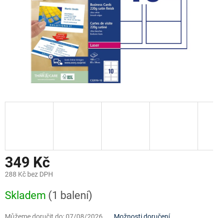
349 Kč
288 Kč bez DPH
Měrná
Skladem
(1 balení)
cena:
Můžeme doručit do:
07/08/2026
Možnosti doručení