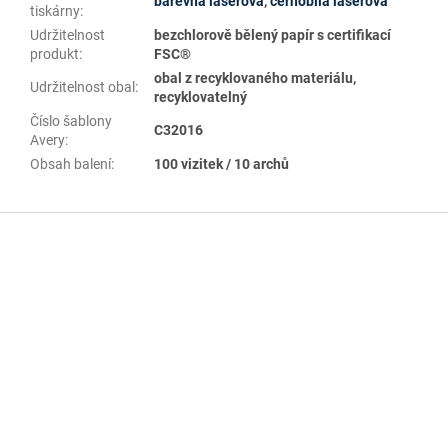
barevná laserová
,
černobílá laserová
tiskárny
:
Udržitelnost
bezchlorově bělený papír s certifikací
produkt
:
FSC®
obal z recyklovaného materiálu,
Udržitelnost obal
:
recyklovatelný
Číslo šablony
C32016
Avery
:
Obsah balení
:
100 vizitek / 10 archů
Z
á
p
a
t
í