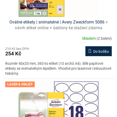
ů
Oválné etikety | snímatelné | Avery Zweckform 5086
+
návrh etiket online + šablony ke stažení zdarma
Skladem
(2 balení)
210 Kč bez DPH
Do košíku
254 Kč
Rozměr 40x20 mm, 360 ks etiket (10 archů A4). Bílé papírové
etikety se snímatelným lepidlem. Vhodné pro laserové i inkoustové
tiskárny.
LASER & INKJET