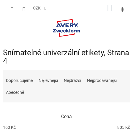
Přejít
NÁKUP
na
CZK
obsah
KOŠÍK
Snímatelné univerzální etikety
, Strana
4
Ř
a
Doporučujeme
Nejlevnější
Nejdražší
Nejprodávanější
z
e
Abecedně
n
í
p
Cena
r
o
160
Kč
805
Kč
d