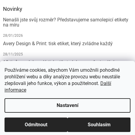
Novinky
Nenašli jste svůj rozměr? Představujeme samolepicí etikety
na míru
28/01/2026
Avery Design & Print: tisk etiket, který zvládne každý
28/11/2025
10 tipů pro dokonalý tisk etiket: Jak na profesionální
výsledek bez starostí
Používáme cookies, abychom Vám umožnili pohodlné
prohlížení webu a díky analýze provozu webu neustále
19/07/2025
zlepšovali jeho funkce, výkon a použitelnost.
Další
informace
Vytvořil Shoptet
Nastavení
Copyright 2026
KALEDA, a.s. | etikety-stitky.cz
. Všechna práva
Odmítnout
Souhlasím
vyhrazena.