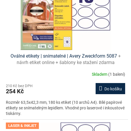
Oválné etikety | snímatelné | Avery Zweckform 5087
+
návrh etiket online + šablony ke stažení zdarma
Skladem
(1 balení)
210 Kč bez DPH
Do košíku
254 Kč
Rozměr 63,5x42,3 mm, 180 ks etiket (10 archů A4). Bílé papírové
etikety se snímatelným lepidlem. Vhodné pro laserové i inkoustové
tiskárny.
LASER & INKJET