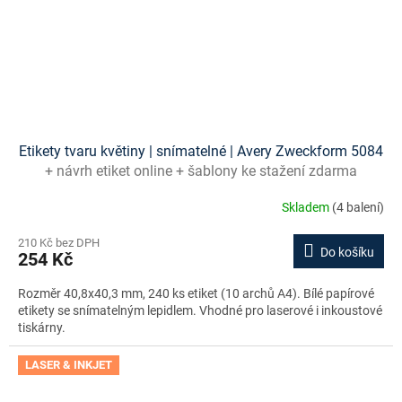
Etikety tvaru květiny | snímatelné | Avery Zweckform 5084
+ návrh etiket online + šablony ke stažení zdarma
Skladem
(4 balení)
210 Kč bez DPH
Do košíku
254 Kč
Rozměr 40,8x40,3 mm, 240 ks etiket (10 archů A4). Bílé papírové
etikety se snímatelným lepidlem. Vhodné pro laserové i inkoustové
tiskárny.
LASER & INKJET