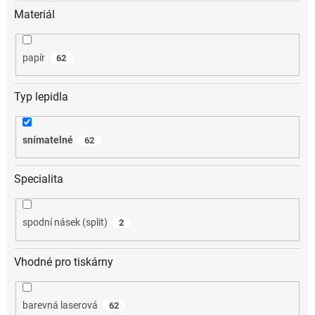
Materiál
papír
62
Typ lepidla
snímatelné
62
Specialita
spodní násek (split)
2
Vhodné pro tiskárny
barevná laserová
62