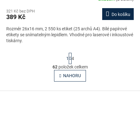
321 Kč bez DPH
Do košíku
389 Kč
Rozměr 26x16 mm, 2 550 ks etiket (25 archů A4). Bílé papírové
etikety se snímatelným lepidlem. Vhodné pro laserové i inkoustové
tiskárny.
S
1
4
t
r
62
položek celkem
O
á
v
NAHORU
n
l
k
o
á
v
Z
d
á
a
á
n
c
p
í
í
a
p
t
r
í
v
k