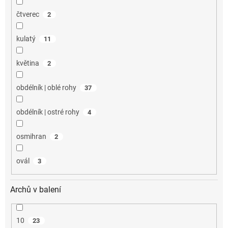
čtverec
2
kulatý
11
květina
2
obdélník | oblé rohy
37
obdélník | ostré rohy
4
osmihran
2
ovál
3
Archů v balení
10
23