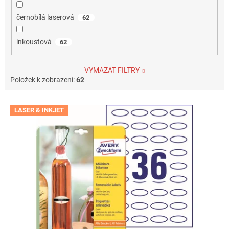
černobílá laserová
62
inkoustová
62
VYMAZAT FILTRY
Položek k zobrazení:
62
V
LASER & INKJET
ý
p
i
s
p
r
o
d
u
k
t