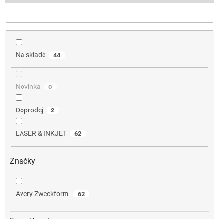
u
k
t
ů
Na skladě
44
Novinka
0
Doprodej
2
LASER & INKJET
62
Značky
Avery Zweckform
62