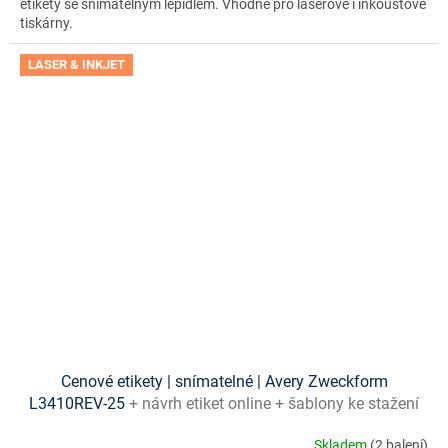
etikety se snímatelným lepidlem. Vhodné pro laserové i inkoustové
tiskárny.
LASER & INKJET
Cenové etikety | snímatelné | Avery Zweckform
L3410REV-25
+ návrh etiket online + šablony ke stažení
zdarma
Skladem
(2 balení)