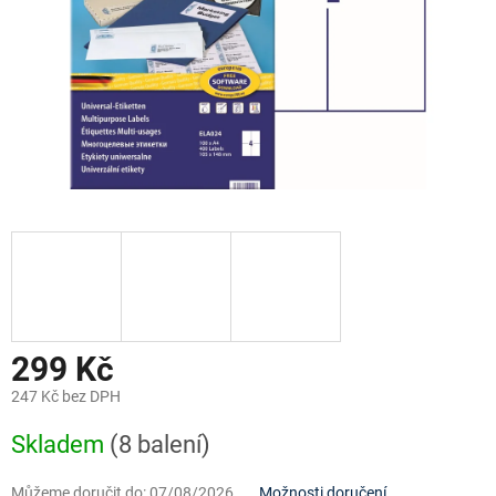
299 Kč
247 Kč bez DPH
Měrná
Skladem
(8 balení)
cena:
Můžeme doručit do:
07/08/2026
Možnosti doručení