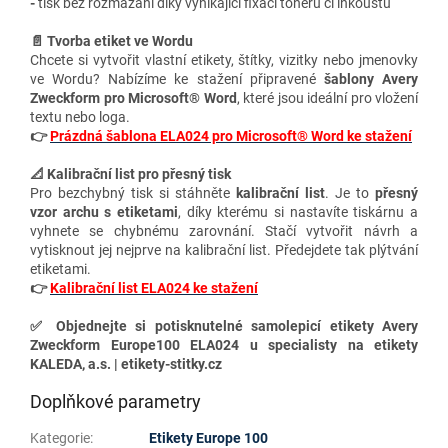
-
tisk bez rozmazání díky vynikající fixaci toneru či inkoustu
📄 Tvorba etiket ve Wordu
Chcete si vytvořit vlastní etikety, štítky, vizitky nebo jmenovky
ve Wordu? Nabízíme ke stažení připravené
šablony Avery
Zweckform pro Microsoft® Word
, které jsou ideální pro vložení
textu nebo loga.
👉
Prázdná šablona ELA024 pro Microsoft® Word ke stažení
📐 Kalibrační list pro přesný tisk
Pro bezchybný tisk si stáhněte
kalibrační list
. Je to
přesný
vzor archu s etiketami
, díky kterému si nastavíte tiskárnu a
vyhnete se chybnému zarovnání. Stačí vytvořit návrh a
vytisknout jej nejprve na kalibrační list. Předejdete tak plýtvání
etiketami.
👉
Kalibrační list ELA024 ke stažení
✅
Objednejte si potisknutelné samolepicí etikety Avery
Zweckform Europe100 ELA024 u specialisty na etikety
KALEDA, a.s. | etikety-stitky.cz
Doplňkové parametry
Kategorie
:
Etikety Europe 100