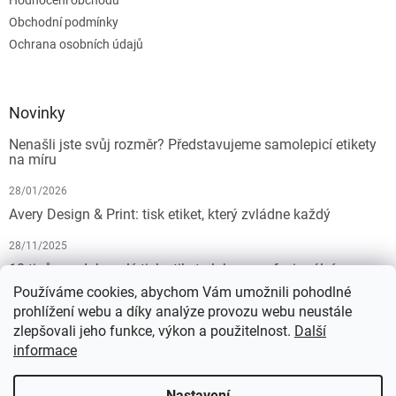
Hodnocení obchodu
Obchodní podmínky
Ochrana osobních údajů
Novinky
Nenašli jste svůj rozměr? Představujeme samolepicí etikety
na míru
28/01/2026
Avery Design & Print: tisk etiket, který zvládne každý
28/11/2025
10 tipů pro dokonalý tisk etiket: Jak na profesionální
výsledek bez starostí
Používáme cookies, abychom Vám umožnili pohodlné
prohlížení webu a díky analýze provozu webu neustále
19/07/2025
zlepšovali jeho funkce, výkon a použitelnost.
Další
informace
Vytvořil Shoptet
Nastavení