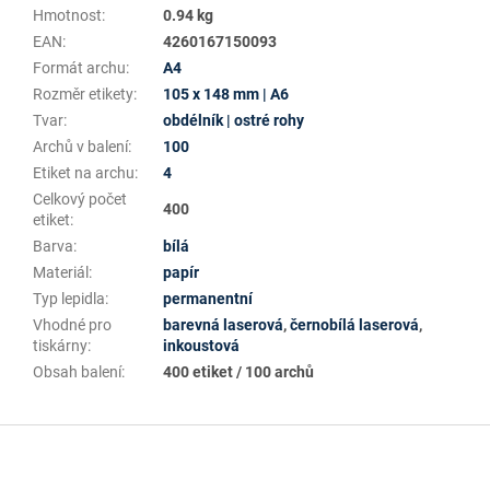
Hmotnost
:
0.94 kg
EAN
:
4260167150093
Formát archu
:
A4
Rozměr etikety
:
105 x 148 mm | A6
Tvar
:
obdélník | ostré rohy
Archů v balení
:
100
Etiket na archu
:
4
Celkový počet
400
etiket
:
Barva
:
bílá
Materiál
:
papír
Typ lepidla
:
permanentní
Vhodné pro
barevná laserová
,
černobílá laserová
,
tiskárny
:
inkoustová
Obsah balení
:
400 etiket / 100 archů
Z
á
p