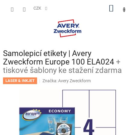
Přejít
NÁKUP
na
CZK
obsah
KOŠÍK
Samolepicí etikety | Avery
Zweckform Europe 100 ELA024
+
tiskové šablony ke stažení zdarma
Značka:
Avery Zweckform
LASER & INKJET