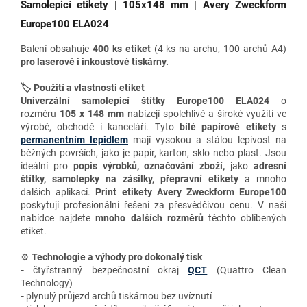
Samolepicí etikety | 105x148 mm | Avery Zweckform
Europe100 ELA024
Balení obsahuje
400 ks etiket
(4 ks na archu, 100 archů A4)
pro
laserové i inkoustové tiskárny.
🏷️ Použití a vlastnosti etiket
Univerzální samolepicí štítky
Europe100 ELA024
o
rozměru
105 x 148 mm
nabízejí spolehlivé a široké využití ve
výrobě, obchodě i kanceláři. Tyto
bílé papírové etikety
s
permanentním lepidlem
mají vysokou a stálou lepivost na
běžných površích, jako je papír, karton, sklo nebo plast. Jsou
ideální pro
popis výrobků, označování zboží,
jako
adresní
štítky, samolepky na zásilky, přepravní etikety
a mnoho
dalších aplikací.
P
rint etikety Avery Zweckform
Europe100
poskytují profesionální řešení za přesvědčivou cenu. V naší
nabídce najdete
mnoho dalších
rozměrů
těchto oblíbených
etiket.
⚙️
Technologie a výhody
pro dokonalý tisk
-
čtyřstranný bezpečnostní okraj
QCT
(Quattro Clean
Technology)
-
plynulý průjezd archů tiskárnou bez uvíznutí