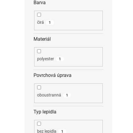
Barva
čirá
1
Materiál
polyester
1
Povrchová úprava
oboustranná
1
Typ lepidla
bez lepidla
1