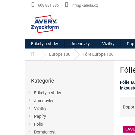
Přejít
608 881 886
info@kaleda.cz
na
obsah
Etikety a štítky
Jmenovky
Vizitky
Papí
Domů
Europe 100
Fólie Europe 100
P
Fóli
o
Přeskočit
s
Kategorie
kategorie
Fólie E
t
inkoust
r
Etikety a štítky
a
Ř
Jmenovky
n
a
Dopor
Vizitky
n
z
í
Papíry
e
p
Fólie
V
n
a
LASE
ý
í
Domácnost