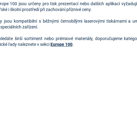
v
urope 100 jsou určeny pro tisk prezentací nebo dalších aplikací vyžadují
l
ské i školní prostředí při zachování příznivé ceny.
á
d
y jsou kompatibilní s běžnými černobílými laserovými tiskárnami a u
a
speciálních zařízení.
c
í
ledáte širší sortiment nebo prémiové materiály, doporučujeme katego
p
cké řady naleznete v sekci
Europe 100
.
r
v
k
y
v
ý
p
i
s
u