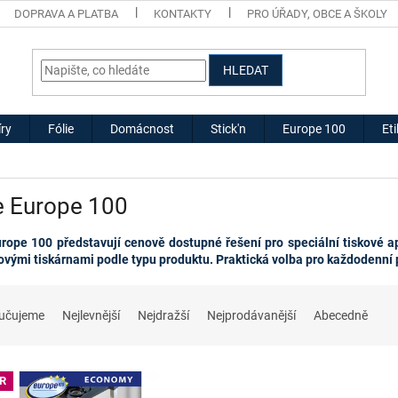
DOPRAVA A PLATBA
KONTAKTY
PRO ÚŘADY, OBCE A ŠKOLY
HLEDAT
ry
Fólie
Domácnost
Stick'n
Europe 100
Et
e Europe 100
urope 100 představují cenově dostupné řešení pro speciální tiskové a
ovými tiskárnami podle typu produktu. Praktická volba pro každodenní p
učujeme
Nejlevnější
Nejdražší
Nejprodávanější
Abecedně
R