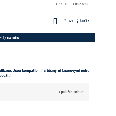
JAK NAKUPOVAT
HODNOCENÍ OBCHODU
CZK
Přihlášení
OBCHODNÍ PODM
NÁKUPNÍ
Prázdný košík
KOŠÍK
ikety na míru
plikace. Jsou kompatibilní s běžnými laserovými nebo
oužití.
1
položek celkem