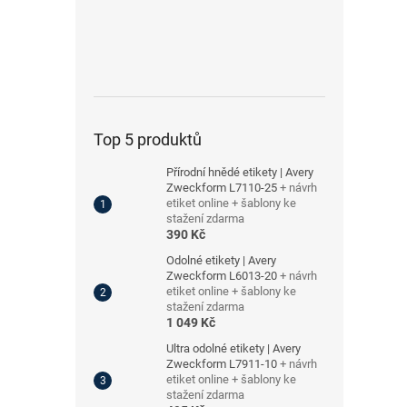
Top 5 produktů
Přírodní hnědé etikety | Avery
Zweckform L7110-25
+ návrh
etiket online + šablony ke
stažení zdarma
390 Kč
Odolné etikety | Avery
Zweckform L6013-20
+ návrh
etiket online + šablony ke
stažení zdarma
1 049 Kč
Ultra odolné etikety | Avery
Zweckform L7911-10
+ návrh
etiket online + šablony ke
stažení zdarma