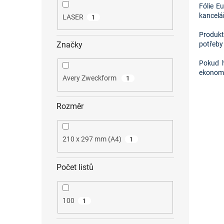
Fólie E
kancelář
LASER
1
Produkt
potřeby 
Značky
Pokud h
ekonomi
Avery Zweckform
1
Rozměr
210 x 297 mm (A4)
1
Počet listů
100
1