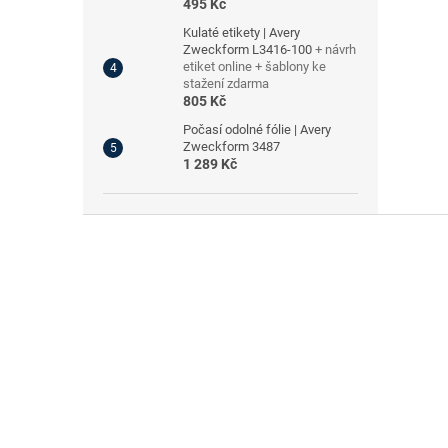
495 Kč
Kulaté etikety | Avery
Zweckform L3416-100
+ návrh
etiket online + šablony ke
stažení zdarma
805 Kč
Počasí odolné fólie | Avery
Zweckform 3487
1 289 Kč
Z
á
p
a
t
í