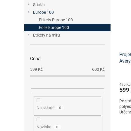
n
p
p
Stick'n
e
i
r
Europe 100
l
s
o
Etikety Europe 100
p
d
Fólie Europe 100
r
u
o
Etikety na míru
k
d
t
u
ů
Proje
k
Cena
Aver
t
ů
599
Kč
600
Kč
495 Kč
599
Rozměr
polyes
Na skladě
0
Určeno
Novinka
0