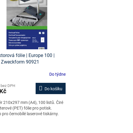
ktorová fólie | Europe 100 |
y Zweckform 90921
Do týdne
 bez DPH
Do košíku
 Kč
 210x297 mm (A4), 100 listů. Čiré
terové (PET) fólie pro potisk.
 pro černobílé laserové tiskárny.
O