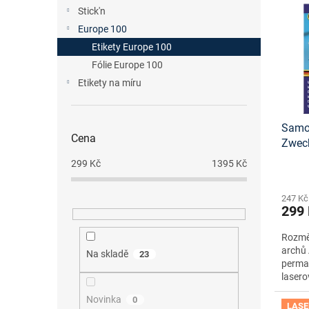
n
p
p
Stick'n
e
i
r
Europe 100
l
s
o
Etikety Europe 100
p
d
Fólie Europe 100
r
u
o
Etikety na míru
k
d
t
u
ů
Samol
k
Cena
Zwec
t
tisko
ů
299
Kč
1395
Kč
247 Kč
299
Rozměr
archů 
Na skladě
23
perma
lasero
Novinka
0
LASE