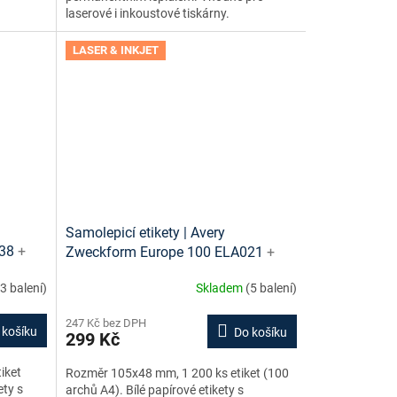
laserové i inkoustové tiskárny.
LASER & INKJET
Samolepicí etikety | Avery
038
+
Zweckform Europe 100 ELA021
+
darma
tiskové šablony ke stažení zdarma
(3 balení)
Skladem
(5 balení)
247 Kč bez DPH
 košíku
Do košíku
299 Kč
iket
Rozměr 105x48 mm, 1 200 ks etiket (100
ety s
archů A4). Bílé papírové etikety s