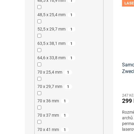
48,5 x 16,9 mm
1
LASE
48,5 x 25,4 mm
1
52,5 x 29,7 mm
1
63,5 x 38,1 mm
1
64,6 x 33,8 mm
1
Samol
Zwec
70 x 25,4 mm
1
tisko
70 x 29,7 mm
1
247 Kč
299
70 x 36 mm
1
Rozměr
70 x 37 mm
1
archů 
perma
lasero
70 x 41 mm
1