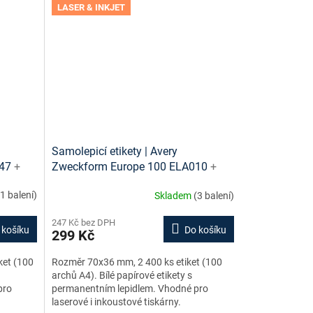
LASER & INKJET
Samolepicí etikety | Avery
047
+
Zweckform Europe 100 ELA010
+
zdarma
tiskové šablony ke stažení zdarma
(1 balení)
Skladem
(3 balení)
247 Kč bez DPH
 košíku
Do košíku
299 Kč
ket (100
Rozměr 70x36 mm, 2 400 ks etiket (100
archů A4). Bílé papírové etikety s
pro
permanentním lepidlem. Vhodné pro
laserové i inkoustové tiskárny.