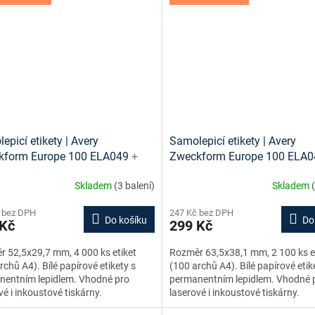
epicí etikety | Avery
Samolepicí etikety | Avery
kform Europe 100 ELA049
+
Zweckform Europe 100 ELA
vé šablony ke stažení zdarma
tiskové šablony ke stažení z
Skladem
(3 balení)
Skladem
 bez DPH
247 Kč bez DPH
Do košíku
Do
 Kč
299 Kč
 52,5x29,7 mm, 4 000 ks etiket
Rozměr 63,5x38,1 mm, 2 100 ks e
rchů A4). Bílé papírové etikety s
(100 archů A4). Bílé papírové etik
nentním lepidlem. Vhodné pro
permanentním lepidlem. Vhodné 
vé i inkoustové tiskárny.
laserové i inkoustové tiskárny.