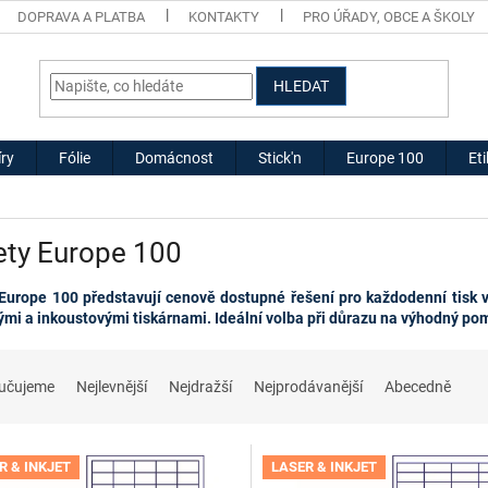
DOPRAVA A PLATBA
KONTAKTY
PRO ÚŘADY, OBCE A ŠKOLY
HLEDAT
ry
Fólie
Domácnost
Stick'n
Europe 100
Et
ety Europe 100
 Europe 100 představují cenově dostupné řešení pro každodenní tisk v
ými a inkoustovými tiskárnami. Ideální volba při důrazu na výhodný po
učujeme
Nejlevnější
Nejdražší
Nejprodávanější
Abecedně
R & INKJET
LASER & INKJET