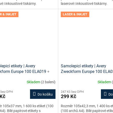
vé i inkoustové tiskárny.
laserové i inkoustové tiskárny.
R & INKJET
LASER & INKJET
epicí etikety | Avery
Samolepicí etikety | Avery
kform Europe 100 ELA019
+
Zweckform Europe 100 ELA
vé šablony ke stažení zdarma
tiskové šablony ke stažení z
Skladem
(2 balení)
Skladem
 bez DPH
247 Kč bez DPH
Do košíku
Do
 Kč
299 Kč
 105x37 mm, 1 600 ks etiket (100
Rozměr 105x42,3 mm, 1 400 ks et
A4). Bílé papírové etikety s
(100 archů A4). Bílé papírové etik