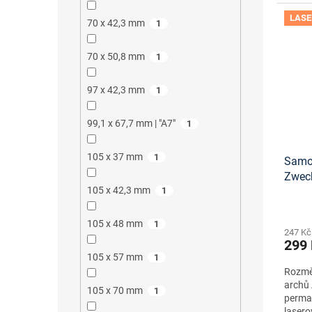
LASE
70 x 42,3 mm
1
70 x 50,8 mm
1
97 x 42,3 mm
1
99,1 x 67,7 mm | "A7"
1
105 x 37 mm
1
Samol
Zwec
105 x 42,3 mm
tisko
1
105 x 48 mm
1
247 Kč
299
105 x 57 mm
1
Rozměr
archů 
105 x 70 mm
1
perma
lasero