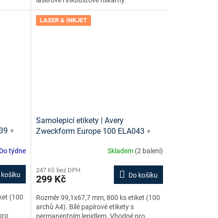
LASER & INKJET
Samolepicí etikety | Avery
039
+
Zweckform Europe 100 ELA043
+
darma
tiskové šablony ke stažení zdarma
Do týdne
Skladem
(2 balení)
247 Kč bez DPH
 košíku
Do košíku
299 Kč
ket (100
Rozměr 99,1x67,7 mm, 800 ks etiket (100
archů A4). Bílé papírové etikety s
pro
permanentním lepidlem. Vhodné pro