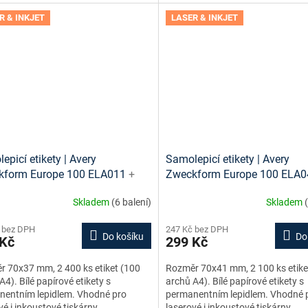
R & INKJET
LASER & INKJET
epicí etikety | Avery
Samolepicí etikety | Avery
kform Europe 100 ELA011
+
Zweckform Europe 100 ELA
vé šablony ke stažení zdarma
tisková šablona ke stažení 
Skladem
(6 balení)
Skladem
 bez DPH
247 Kč bez DPH
Do košíku
Do
 Kč
299 Kč
 70x37 mm, 2 400 ks etiket (100
Rozměr 70x41 mm, 2 100 ks etike
A4). Bílé papírové etikety s
archů A4). Bílé papírové etikety s
nentním lepidlem. Vhodné pro
permanentním lepidlem. Vhodné 
vé i inkoustové tiskárny.
laserové i inkoustové tiskárny.