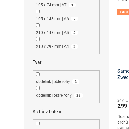
105 x 74 mm | A7
1
LASE
105 x 148 mm | A6
2
210 x 148 mm | A5
2
210 x 297 mm | A4
2
Tvar
Samol
Zwec
obdélník | oblé rohy
2
tisko
obdélník | ostré rohy
25
247 Kč
299
Archů v balení
Rozměr
archů 
perma