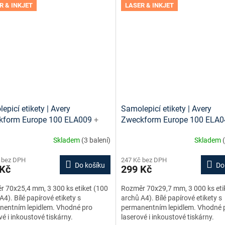
R & INKJET
LASER & INKJET
epicí etikety | Avery
Samolepicí etikety | Avery
kform Europe 100 ELA009
+
Zweckform Europe 100 ELA
vé šablony ke stažení zdarma
tisková šablona ke stažení 
Skladem
(3 balení)
Skladem
 bez DPH
247 Kč bez DPH
Do košíku
Do
 Kč
299 Kč
 70x25,4 mm, 3 300 ks etiket (100
Rozměr 70x29,7 mm, 3 000 ks eti
A4). Bílé papírové etikety s
archů A4). Bílé papírové etikety s
nentním lepidlem. Vhodné pro
permanentním lepidlem. Vhodné 
vé i inkoustové tiskárny.
laserové i inkoustové tiskárny.