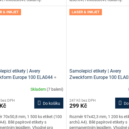
R & INKJET
LASER & INKJET
epicí etikety | Avery
Samolepicí etikety | Avery
kform Europe 100 ELA044
+
Zweckform Europe 100 ELA
vé šablony ke stažení zdarma
tiskové šablony ke stažení z
Skladem
(7 balení)
 bez DPH
247 Kč bez DPH
Do košíku
Do
 Kč
299 Kč
 70x50,8 mm, 1 500 ks etiket (100
Rozměr 97x42,3 mm, 1 200 ks eti
A4). Bílé papírové etikety s
archů A4). Bílé papírové etikety s
nentním lepidlem. Vhodné pro
permanentním lepidlem. Vhodné 