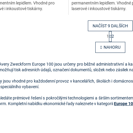
nentním lepidlem. Vhodné pro
permanentním lepidlem. Vhodné 
vé i inkoustové tiskárny.
laserové i inkoustové tiskárny.
NAČÍST 9 DALŠÍCH
S
1
2
t
O
r
v
NAHORU
á
l
n
á
k
d
o
 Avery Zweckform Europe 100 jsou určeny pro běžné administrativní a kan
a
v
možňují tisk adresních údajů, označení dokumentů, složek nebo zásilek n
c
á
í
n
y jsou vhodné pro každodenní provoz v kancelářích, školách i domácnoste
p
í
 speciálního vybavení.
r
v
ledáte prémiové řešení s pokročilými technologiemi a širším sortiment
k
rm. Kompletní nabídku ekonomické řady naleznete v kategorii
Europe 1
y
v
ý
p
i