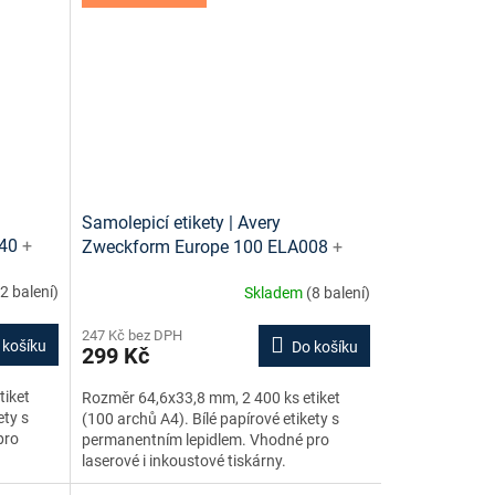
Samolepicí etikety | Avery
040
+
Zweckform Europe 100 ELA008
+
darma
tiskové šablony ke stažení zdarma
(2 balení)
Skladem
(8 balení)
247 Kč bez DPH
 košíku
Do košíku
299 Kč
tiket
Rozměr 64,6x33,8 mm, 2 400 ks etiket
ety s
(100 archů A4). Bílé papírové etikety s
pro
permanentním lepidlem. Vhodné pro
laserové i inkoustové tiskárny.