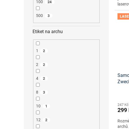
100
24
lasero
500
3
LASE
Etiket na archu
1
2
2
2
Samol
4
2
Zwec
tisko
8
3
247 Kč
10
1
299
12
2
Rozměr
archů 