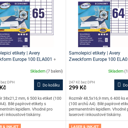
epicí etikety | Avery
Samolepicí etikety | Avery
kform Europe 100 ELA001
+
Zweckform Europe 100 ELA
vé šablony ke stažení zdarma
tiskové šablony ke stažení z
Skladem
(7 balení)
Skladem
(1
 bez DPH
247 Kč bez DPH
Do košíku
Do
 Kč
299 Kč
 38x21,2 mm, 6 500 ks etiket (100
Rozměr 48,5x16,9 mm, 6 400 ks e
A4). Bílé papírové etikety s
(100 archů A4). Bílé papírové etik
nentním lepidlem. Vhodné pro
permanentním lepidlem. Vhodné 
vé i inkoustové tiskárny.
laserové i inkoustové tiskárny.
R & INKJET
LASER & INKJET