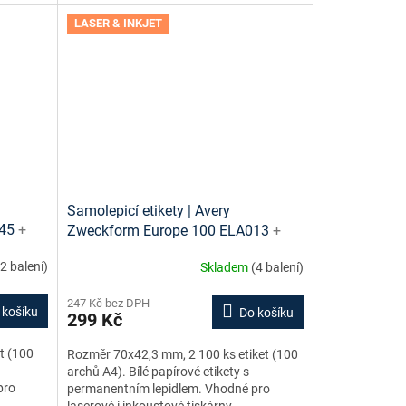
LASER & INKJET
Samolepicí etikety | Avery
045
+
Zweckform Europe 100 ELA013
+
zdarma
tiskové šablony ke stažení zdarma
(2 balení)
Skladem
(4 balení)
247 Kč bez DPH
 košíku
Do košíku
299 Kč
t (100
Rozměr 70x42,3 mm, 2 100 ks etiket (100
archů A4). Bílé papírové etikety s
pro
permanentním lepidlem. Vhodné pro
laserové i inkoustové tiskárny.