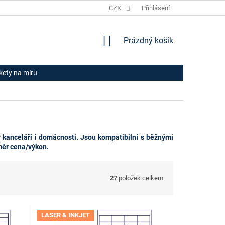
JAK NAKUPOVAT
HODNOCENÍ OBCHODU
CZK
Přihlášení
OBCHODNÍ PODM
NÁKUPNÍ
Prázdný košík
KOŠÍK
ikety na míru
 kanceláři i domácnosti. Jsou kompatibilní s běžnými
měr cena/výkon.
27
položek celkem
LASER & INKJET