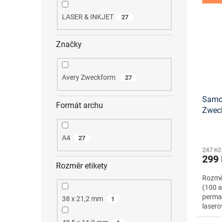
LASER & INKJET
27
Značky
Avery Zweckform
27
Samol
Formát archu
Zwec
tisko
A4
27
247 Kč
299
Rozměr etikety
Rozměr
(100 a
perma
38 x 21,2 mm
1
lasero