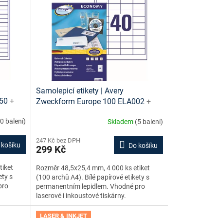
Samolepicí etikety | Avery
050
+
Zweckform Europe 100 ELA002
+
darma
tiskové šablony ke stažení zdarma
0 balení)
Skladem
(5 balení)
247 Kč bez DPH
 košíku
Do košíku
299 Kč
tiket
Rozměr 48,5x25,4 mm, 4 000 ks etiket
ety s
(100 archů A4). Bílé papírové etikety s
pro
permanentním lepidlem. Vhodné pro
laserové i inkoustové tiskárny.
LASER & INKJET