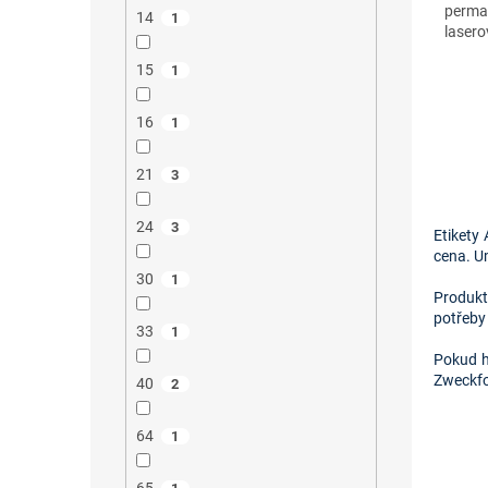
perma
14
1
lasero
15
1
16
1
21
3
24
3
Etikety
cena. U
30
1
Produkt
potřeby
33
1
Pokud h
Zweckfo
40
2
64
1