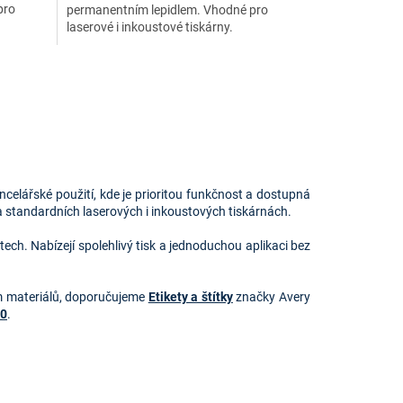
pro
permanentním lepidlem. Vhodné pro
laserové i inkoustové tiskárny.
celářské použití, kde je prioritou funkčnost a dostupná
a standardních laserových i inkoustových tiskárnách.
ch. Nabízejí spolehlivý tisk a jednoduchou aplikaci bez
em materiálů, doporučujeme
Etikety a štítky
značky Avery
00
.