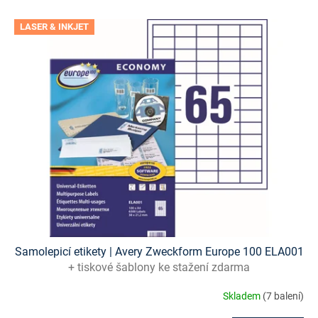
V
LASER & INKJET
ý
p
i
s
p
r
o
d
u
k
t
ů
Samolepicí etikety | Avery Zweckform Europe 100 ELA001
+ tiskové šablony ke stažení zdarma
Skladem
(7 balení)