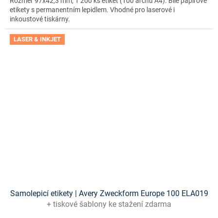
Rozměr 97x42,3 mm, 1 200 ks etiket (100 archů A4). Bílé papírové
etikety s permanentním lepidlem. Vhodné pro laserové i
inkoustové tiskárny.
LASER & INKJET
Samolepicí etikety | Avery Zweckform Europe 100 ELA019
+ tiskové šablony ke stažení zdarma