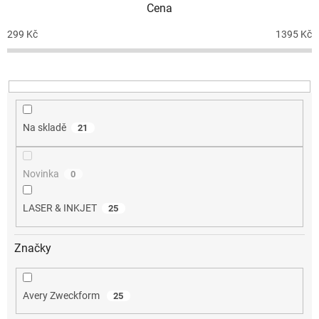
Cena
r
o
299
Kč
1395
Kč
d
u
k
t
ů
Na skladě
21
Novinka
0
LASER & INKJET
25
Značky
Avery Zweckform
25