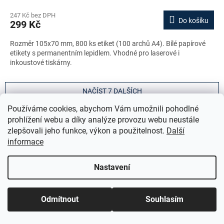
247 Kč bez DPH
Do košíku
299 Kč
Rozměr 105x70 mm, 800 ks etiket (100 archů A4). Bílé papírové
etikety s permanentním lepidlem. Vhodné pro laserové i
inkoustové tiskárny.
NAČÍST 7 DALŠÍCH
S
Používáme cookies, abychom Vám umožnili pohodlné
1
2
t
O
prohlížení webu a díky analýze provozu webu neustále
r
25
položek celkem
v
á
zlepšovali jeho funkce, výkon a použitelnost.
Další
l
NAHORU
n
informace
á
k
o
d
v
a
Etikety Avery Zweckform Europe 100 jsou určeny pro běžné
Nastavení
á
c
administrativní a kancelářské použití, kde je prioritou funkčnost a
n
í
dostupná cena. Umožňují tisk adresních údajů, označení dokumentů,
í
p
složek nebo zásilek na standardních laserových i inkoustových
Odmítnout
Souhlasím
r
tiskárnách.
v
k
Produkty jsou vhodné pro každodenní provoz v kancelářích, školách i