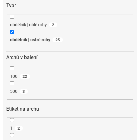
Tvar
obdélník | oblé rohy
2
obdélník | ostré rohy
25
Archů v balení
100
22
500
3
Etiket na archu
1
2