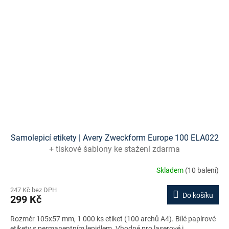
Samolepicí etikety | Avery Zweckform Europe 100 ELA022
+ tiskové šablony ke stažení zdarma
Skladem
(10 balení)
247 Kč bez DPH
Do košíku
299 Kč
Rozměr 105x57 mm, 1 000 ks etiket (100 archů A4). Bílé papírové
etikety s permanentním lepidlem. Vhodné pro laserové i