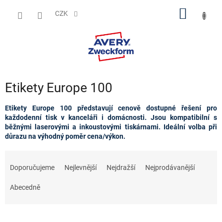
Přejít
NÁKUP
na
CZK
obsah
KOŠÍK
Etikety Europe 100
Etikety Europe 100 představují cenově dostupné řešení pro
každodenní tisk v kanceláři i domácnosti. Jsou kompatibilní s
běžnými laserovými a inkoustovými tiskárnami. Ideální volba při
důrazu na výhodný poměr cena/výkon.
Ř
a
Doporučujeme
Nejlevnější
Nejdražší
Nejprodávanější
z
e
Abecedně
n
í
p