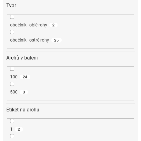
Tvar
obdélník | oblé rohy
2
obdélník | ostré rohy
25
Archů v balení
100
24
500
3
Etiket na archu
1
2