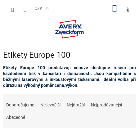
Přejít
NÁKUP
na
CZK
obsah
KOŠÍK
Etikety Europe 100
Etikety Europe 100 představují cenově dostupné řešení pro
každodenní tisk v kanceláři i domácnosti. Jsou kompatibilní s
běžnými laserovými a inkoustovými tiskárnami. Ideální volba při
důrazu na výhodný poměr cena/výkon.
Ř
a
Doporučujeme
Nejlevnější
Nejdražší
Nejprodávanější
z
e
Abecedně
n
í
p