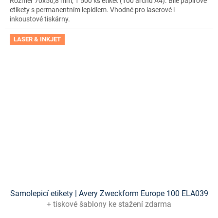
Rozměr 70x50,8 mm, 1 500 ks etiket (100 archů A4). Bílé papírové
etikety s permanentním lepidlem. Vhodné pro laserové i
inkoustové tiskárny.
LASER & INKJET
Samolepicí etikety | Avery Zweckform Europe 100 ELA039
+ tiskové šablony ke stažení zdarma