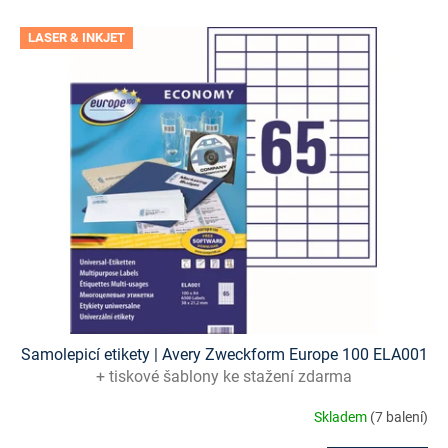
V
LASER & INKJET
ý
p
i
s
p
r
o
d
u
k
t
ů
Samolepicí etikety | Avery Zweckform Europe 100 ELA001
+ tiskové šablony ke stažení zdarma
Skladem
(7 balení)