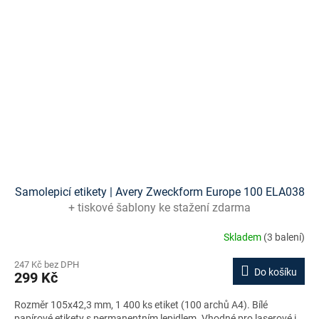
Samolepicí etikety | Avery Zweckform Europe 100 ELA038
+ tiskové šablony ke stažení zdarma
Skladem
(3 balení)
247 Kč bez DPH
Do košíku
299 Kč
Rozměr 105x42,3 mm, 1 400 ks etiket (100 archů A4). Bílé
papírové etikety s permanentním lepidlem. Vhodné pro laserové i