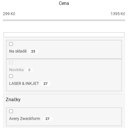
Cena
r
o
299
Kč
1395
Kč
d
u
k
t
ů
Na skladě
23
Novinka
0
LASER & INKJET
27
Značky
Avery Zweckform
27