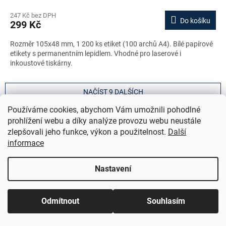
247 Kč bez DPH
Do košíku
299 Kč
Rozměr 105x48 mm, 1 200 ks etiket (100 archů A4). Bílé papírové
etikety s permanentním lepidlem. Vhodné pro laserové i
inkoustové tiskárny.
NAČÍST 9 DALŠÍCH
S
Používáme cookies, abychom Vám umožnili pohodlné
1
2
t
O
prohlížení webu a díky analýze provozu webu neustále
r
27
položek celkem
v
á
zlepšovali jeho funkce, výkon a použitelnost.
Další
l
NAHORU
n
informace
á
k
o
d
v
a
Etikety Avery Zweckform Europe 100 jsou určeny pro běžné
Nastavení
á
c
administrativní a kancelářské použití, kde je prioritou funkčnost a
n
í
dostupná cena. Umožňují tisk adresních údajů, označení dokumentů,
í
p
složek nebo zásilek na standardních laserových i inkoustových
Odmítnout
Souhlasím
r
tiskárnách.
v
k
Produkty jsou vhodné pro každodenní provoz v kancelářích, školách i