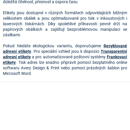
a
důležitá čitelnost, přesnost a úspora času.
c
í
Etikety jsou dostupné v různých formátech odpovídajících běžným
p
velikostem obálek a jsou optimalizované pro tisk v inkoustových i
r
laserových tiskárnách. Díky spolehlivé přilnavosti pevně drží na
v
papírových obálkách a zajišťují bezproblémovou manipulaci se
k
zásilkami.
y
v
Pokud hledáte ekologickou variantu, doporučujeme
Recyklované
ý
adresní etikety
. Pro speciální vzhled jsou k dispozici
Transparentní
p
adresní etikety
a pro automatizované poštovní systémy
Frankovací
i
etikety
. Tisk adres lze snadno připravit pomocí bezplatného online
s
softwaru Avery Design & Print nebo pomocí prázdných šablon pro
u
Microsoft Word.
Z
á
p
a
t
í