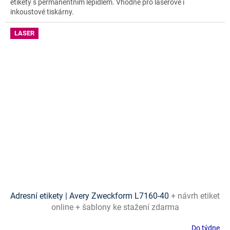
etikety s permanentním lepidlem. Vhodné pro laserové i
inkoustové tiskárny.
LASER
Adresní etikety | Avery Zweckform L7160-40
+ návrh etiket
online + šablony ke stažení zdarma
Do týdne