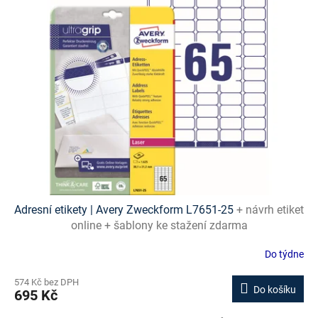
p
i
s
p
r
o
d
u
k
t
ů
Adresní etikety | Avery Zweckform L7651-25
+ návrh etiket
online + šablony ke stažení zdarma
Do týdne
574 Kč bez DPH
Do košíku
695 Kč