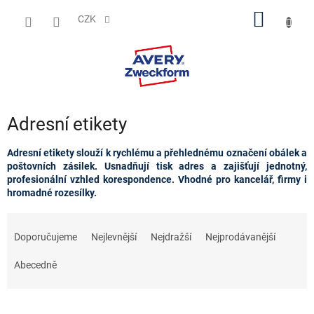
Přejít
NÁKUP
na
CZK
obsah
KOŠÍK
Adresní etikety
Adresní etikety slouží k rychlému a přehlednému označení obálek a
poštovních zásilek. Usnadňují tisk adres a zajišťují jednotný,
profesionální vzhled korespondence. Vhodné pro kancelář, firmy i
hromadné rozesílky.
Ř
a
Doporučujeme
Nejlevnější
Nejdražší
Nejprodávanější
z
e
Abecedně
n
í
p