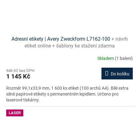
Adresní etikety | Avery Zweckform L7162-100
+ návrh
etiket online + šablony ke stažení zdarma
Skladem
(1 balení)
946 Kč bez DPH
Do košíku
1 145 Kč
Rozměr 99,1x33,9 mm, 1 600 ks etiket (100 archů A4). Bílé extra
silné papírové etikety s permanentním lepidlem. Určeno pro
laserové tiskárny.
LASER