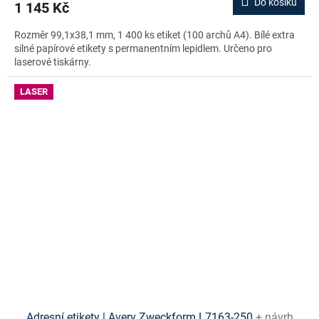
Do košíku
1 145 Kč
Rozměr 99,1x38,1 mm, 1 400 ks etiket (100 archů A4). Bílé extra
silné papírové etikety s permanentním lepidlem. Určeno pro
laserové tiskárny.
LASER
Adresní etikety | Avery Zweckform L7163-250
+ návrh