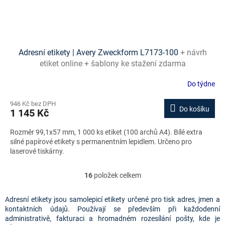
Adresní etikety | Avery Zweckform L7173-100
+ návrh
etiket online + šablony ke stažení zdarma
Do týdne
946 Kč bez DPH
Do košíku
1 145 Kč
Rozměr 99,1x57 mm, 1 000 ks etiket (100 archů A4). Bílé extra
silné papírové etikety s permanentním lepidlem. Určeno pro
laserové tiskárny.
16
položek celkem
O
v
l
Adresní etikety jsou samolepicí etikety určené pro tisk adres, jmen a
á
kontaktních údajů. Používají se především při každodenní
d
administrativě, fakturaci a hromadném rozesílání pošty, kde je