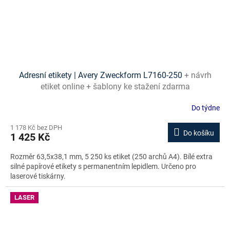
Adresní etikety | Avery Zweckform L7160-250
+ návrh
etiket online + šablony ke stažení zdarma
Do týdne
1 178 Kč bez DPH
Do košíku
1 425 Kč
Rozměr 63,5x38,1 mm, 5 250 ks etiket (250 archů A4). Bílé extra
silné papírové etikety s permanentním lepidlem. Určeno pro
laserové tiskárny.
LASER