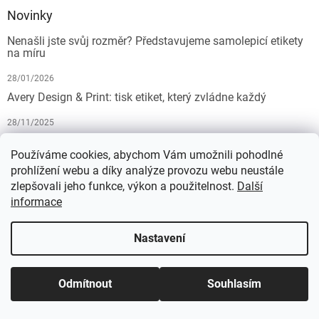
Novinky
Nenašli jste svůj rozměr? Představujeme samolepicí etikety
na míru
28/01/2026
Avery Design & Print: tisk etiket, který zvládne každý
28/11/2025
10 tipů pro dokonalý tisk etiket: Jak na profesionální
výsledek bez starostí
Používáme cookies, abychom Vám umožnili pohodlné
prohlížení webu a díky analýze provozu webu neustále
19/07/2025
zlepšovali jeho funkce, výkon a použitelnost.
Další
informace
Vytvořil Shoptet
Nastavení
Copyright 2026
KALEDA, a.s. | etikety-stitky.cz
. Všechna práva
Odmítnout
Souhlasím
vyhrazena.