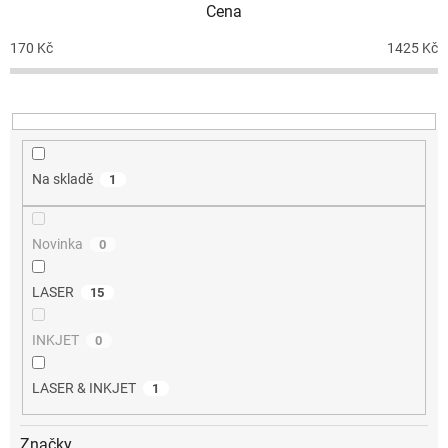
Cena
r
o
170
Kč
1425
Kč
d
u
k
t
ů
Na skladě
1
Novinka
0
LASER
15
INKJET
0
LASER & INKJET
1
Značky