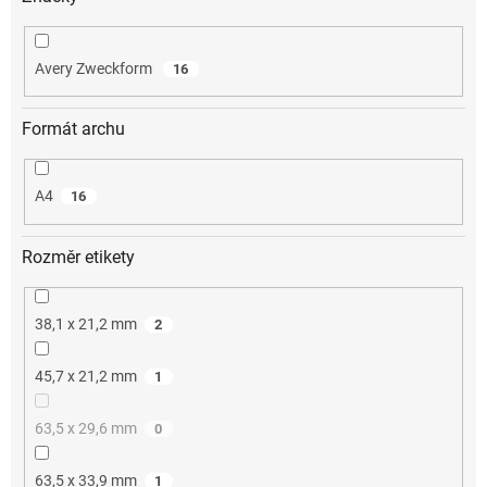
Avery Zweckform
16
Formát archu
A4
16
Rozměr etikety
38,1 x 21,2 mm
2
45,7 x 21,2 mm
1
63,5 x 29,6 mm
0
63,5 x 33,9 mm
1