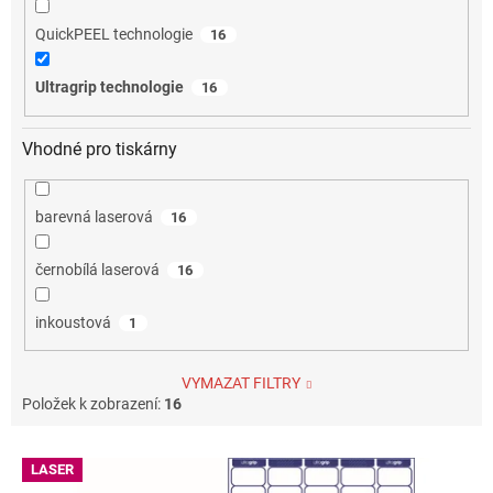
QuickPEEL technologie
16
Ultragrip technologie
16
Vhodné pro tiskárny
barevná laserová
16
černobílá laserová
16
inkoustová
1
VYMAZAT FILTRY
Položek k zobrazení:
16
V
LASER
ý