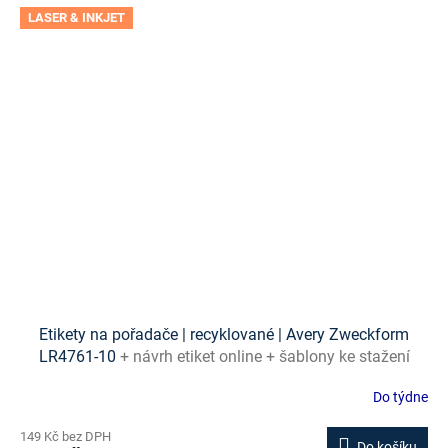
LASER & INKJET
Etikety na pořadače | recyklované | Avery Zweckform
LR4761-10
+ návrh etiket online + šablony ke stažení
zdarma
Do týdne
149 Kč bez DPH
Do košíku