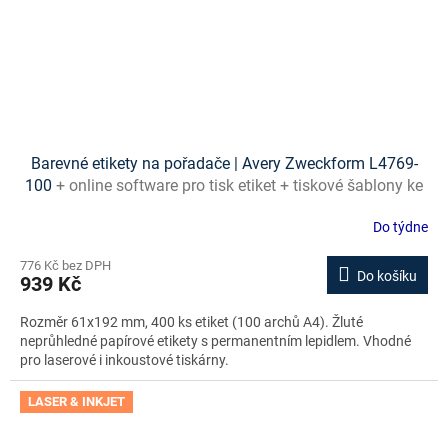
Barevné etikety na pořadače | Avery Zweckform L4769-
100
+ online software pro tisk etiket + tiskové šablony ke
stažení zdarma
Do týdne
776 Kč bez DPH
Do košíku
939 Kč
Rozměr 61x192 mm, 400 ks etiket (100 archů A4). Žluté
neprůhledné papírové etikety s permanentním lepidlem. Vhodné
pro laserové i inkoustové tiskárny.
LASER & INKJET