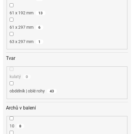
61 x 192 mm
13
61 x 297 mm
6
63 x 297 mm
1
Tvar
kulatý
0
obdélník | oblé rohy
43
Archů v balení
10
8