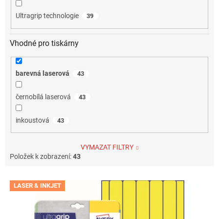
Ultragrip technologie
39
Vhodné pro tiskárny
barevná laserová
43
černobílá laserová
43
inkoustová
43
VYMAZAT FILTRY
Položek k zobrazení:
43
V
LASER & INKJET
ý
p
i