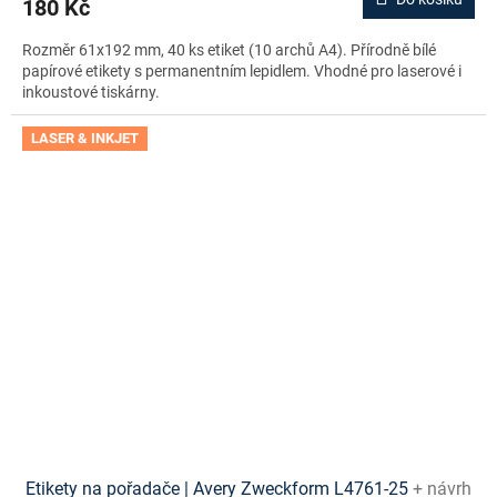
180 Kč
Rozměr 61x192 mm, 40 ks etiket (10 archů A4). Přírodně bílé
papírové etikety s permanentním lepidlem. Vhodné pro laserové i
inkoustové tiskárny.
LASER & INKJET
Etikety na pořadače | Avery Zweckform L4761-25
+ návrh