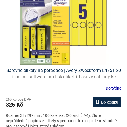
s
p
r
o
d
u
k
t
ů
Barevné etikety na pořadače | Avery Zweckform L4751-20
+ online software pro tisk etiket + tiskové šablony ke
stažení zdarma
Do týdne
269 Kč bez DPH
Do košíku
325 Kč
Rozměr 38x297 mm, 100 ks etiket (20 archů A4). Žluté
neprůhledné papírové etikety s permanentním lepidlem. Vhodné
pro laserové i inkoustové tiskárny.