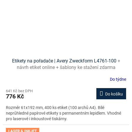
Etikety na pořadače | Avery Zweckform L4761-100
+
návrh etiket online + šablony ke stažení zdarma
Do týdne
641 Kč bez DPH
Do košíku
776 Kč
Rozměr 61x192 mm, 400 ks etiket (100 archů A4). Bílé
neprůhledné papírové etikety s permanentním lepidlem. Vhodné
pro laserové i inkoustové tiskárny.
LASER & INKJET