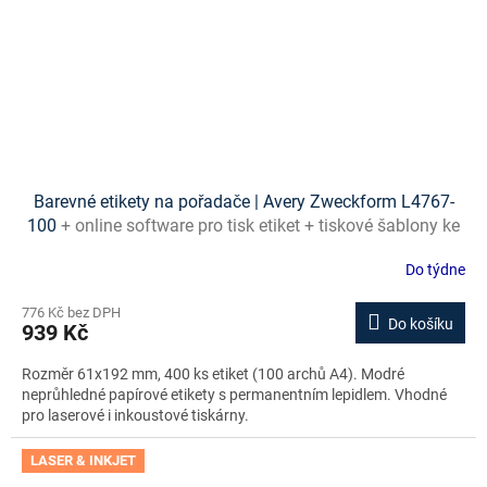
Barevné etikety na pořadače | Avery Zweckform L4767-
100
+ online software pro tisk etiket + tiskové šablony ke
stažení zdarma
Do týdne
776 Kč bez DPH
Do košíku
939 Kč
Rozměr 61x192 mm, 400 ks etiket (100 archů A4). Modré
neprůhledné papírové etikety s permanentním lepidlem. Vhodné
pro laserové i inkoustové tiskárny.
LASER & INKJET