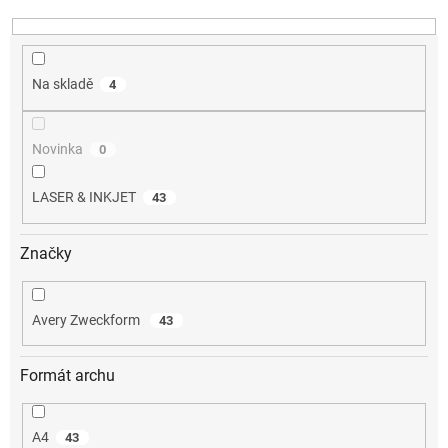
k
t
ů
Na skladě
4
Novinka
0
LASER & INKJET
43
Značky
Avery Zweckform
43
Formát archu
A4
43