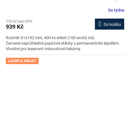
stažení zdarma
Do týdne
776 Kč bez DPH
Do košíku
939 Kč
Rozměr 61x192 mm, 400 ks etiket (100 archů A4).
Červené neprůhledné papírové etikety s permanentním lepidlem.
Vhodné pro laserové i inkoustové tiskárny.
LASER & INKJET