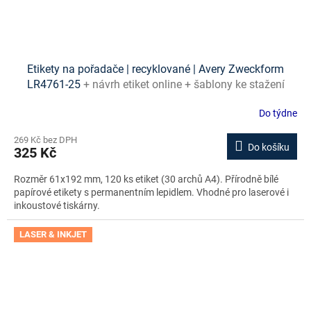
Etikety na pořadače | recyklované | Avery Zweckform
LR4761-25
+ návrh etiket online + šablony ke stažení
zdarma
Do týdne
269 Kč bez DPH
Do košíku
325 Kč
Rozměr 61x192 mm, 120 ks etiket (30 archů A4). Přírodně bílé
papírové etikety s permanentním lepidlem. Vhodné pro laserové i
inkoustové tiskárny.
LASER & INKJET