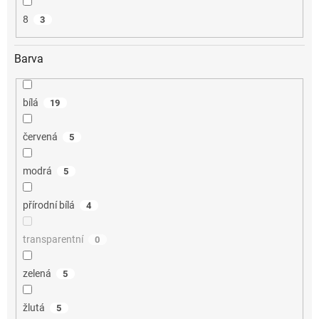
8
3
Barva
bílá
19
červená
5
modrá
5
přírodní bílá
4
transparentní
0
zelená
5
žlutá
5