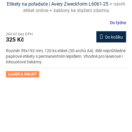
Etikety na pořadače | Avery Zweckform L6061-25
+ návrh
etiket online + šablony ke stažení zdarma
Do týdne
269 Kč bez DPH
Do košíku
325 Kč
Rozměr 59x192 mm, 120 ks etiket (30 archů A4). Bílé neprůhledné
papírové etikety s permanentním lepidlem. Vhodné pro laserové i
inkoustové tiskárny.
LASER & INKJET