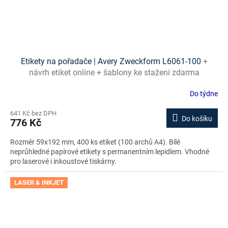
Etikety na pořadače | Avery Zweckform L6061-100
+
návrh etiket online + šablony ke stažení zdarma
Do týdne
641 Kč bez DPH
Do košíku
776 Kč
Rozměr 59x192 mm, 400 ks etiket (100 archů A4). Bílé
neprůhledné papírové etikety s permanentním lepidlem. Vhodné
pro laserové i inkoustové tiskárny.
LASER & INKJET