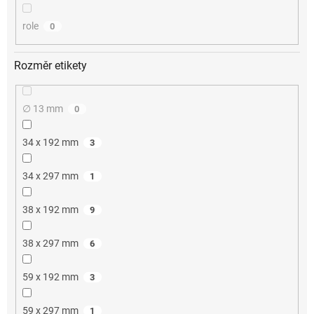
role
0
Rozměr etikety
∅ 13 mm
0
34 x 192 mm
3
34 x 297 mm
1
38 x 192 mm
9
38 x 297 mm
6
59 x 192 mm
3
59 x 297 mm
1