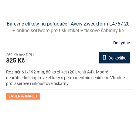
Barevné etikety na pořadače | Avery Zweckform L4767-20
+ online software pro tisk etiket + tiskové šablony ke
stažení zdarma
Do týdne
269 Kč bez DPH
Do košíku
325 Kč
Rozměr 61x192 mm, 80 ks etiket (20 archů A4). Modré
neprůhledné papírové etikety s permanentním lepidlem. Vhodné
pro laserové i inkoustové tiskárny.
LASER & INKJET