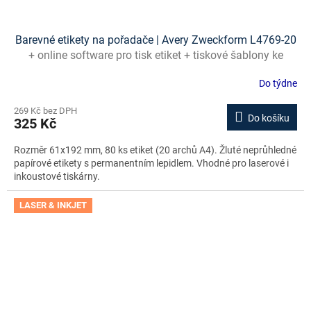
Barevné etikety na pořadače | Avery Zweckform L4769-20
+ online software pro tisk etiket + tiskové šablony ke
stažení zdarma
Do týdne
269 Kč bez DPH
Do košíku
325 Kč
Rozměr 61x192 mm, 80 ks etiket (20 archů A4). Žluté neprůhledné
papírové etikety s permanentním lepidlem. Vhodné pro laserové i
inkoustové tiskárny.
LASER & INKJET