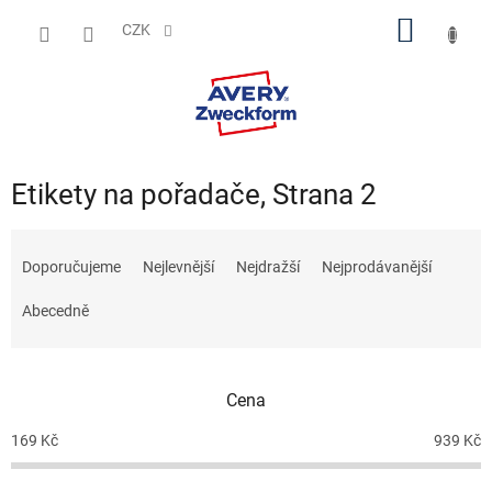
Přejít
NÁKUP
na
CZK
obsah
KOŠÍK
Etikety na pořadače
, Strana 2
Ř
a
Doporučujeme
Nejlevnější
Nejdražší
Nejprodávanější
z
e
Abecedně
n
í
p
Cena
r
o
169
Kč
939
Kč
d
u