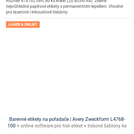
Rozměr 61x192 mm, 80 ks etiket (20 archů A4). Zelené
neprůhledné papírové etikety s permanentním lepidlem. Vhodné
pro laserové i inkoustové tiskárny.
LASER & INKJET
Barevné etikety na pořadače | Avery Zweckform L4768-
100
+ online software pro tisk etiket + tiskové šablony ke
stažení zdarma