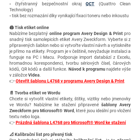
-
čtyřstranný bezpečnostní okraj
QCT
(Quattro Clean
Technology)
-
tisk bez rozmazání díky vynikající fixaci toneru nebo inkoustu
🖨️ Tisk etiket online
Nabízíme bezplatný
online program Avery Design & Print
pro
snadný tisk samolepicích etiket Avery Zweckform. Vyberte si z
připravených šablon nebo si vytvořte vlastní návrh a vytiskněte
je přímo na etikety. Program je v češtině, nevyžaduje instalaci a
funguje na PC i Macu. Podporuje import databází z Excelu,
hromadnou korespondenci, tvorbu sériových čísel, čárových
kódů, QR kódů a další funkce.
Návod k programu
najdete výše
v záložce
Videa
.
👉
Otevřít šablonu L4768 v programu Avery Design & Print
📄 Tvorba etiket ve Wordu
Chcete si vytvořit vlastní etikety, štítky, vizitky nebo jmenovky
ve Wordu? Nabízíme ke stažení připravené
šablony Avery
Zweckform pro Microsoft® Word
, které jsou ideální pro vložení
textu nebo loga.
👉
Prázdná šablona L4768 pro Microsoft® Word ke stažení
📐 Kalibrační list pro přesný tisk