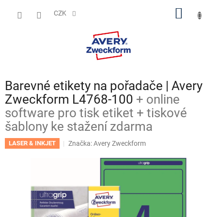
Přejít
NÁKUP
na
CZK
obsah
KOŠÍK
Barevné etikety na pořadače | Avery
Zweckform L4768-100
+ online
software pro tisk etiket + tiskové
šablony ke stažení zdarma
Značka:
Avery Zweckform
LASER & INKJET