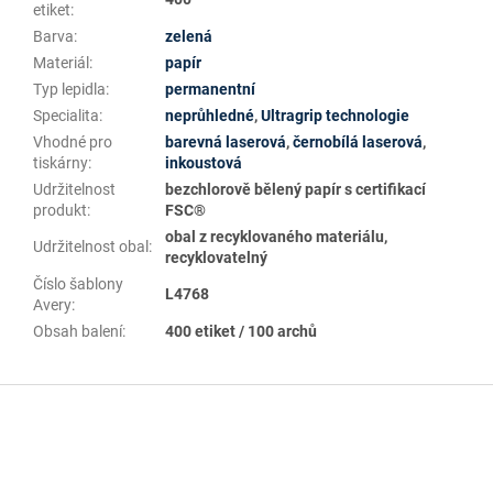
etiket
:
Barva
:
zelená
Materiál
:
papír
Typ lepidla
:
permanentní
Specialita
:
neprůhledné
,
Ultragrip technologie
Vhodné pro
barevná laserová
,
černobílá laserová
,
tiskárny
:
inkoustová
Udržitelnost
bezchlorově bělený papír s certifikací
produkt
:
FSC®
obal z recyklovaného materiálu,
Udržitelnost obal
:
recyklovatelný
Číslo šablony
L4768
Avery
:
Obsah balení
:
400 etiket / 100 archů
Z
á
p
a
t