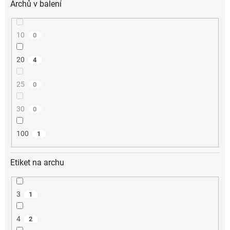
Archů v balení
10
0
20
4
25
0
30
0
100
1
Etiket na archu
3
1
4
2