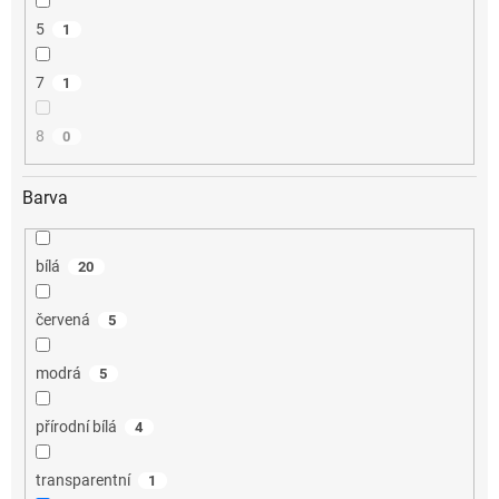
5
1
7
1
8
0
Barva
bílá
20
červená
5
modrá
5
přírodní bílá
4
transparentní
1