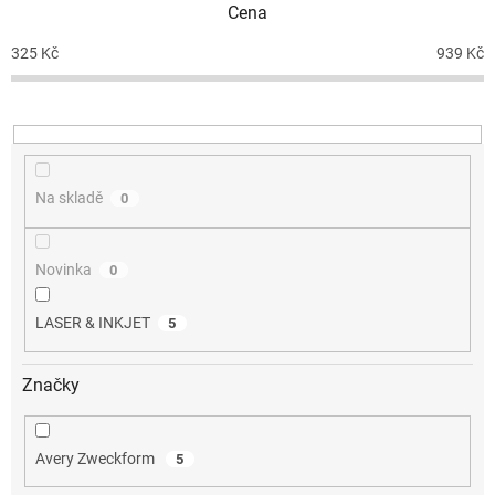
Cena
r
o
325
Kč
939
Kč
d
u
k
t
ů
Na skladě
0
Novinka
0
LASER & INKJET
5
Značky
Avery Zweckform
5