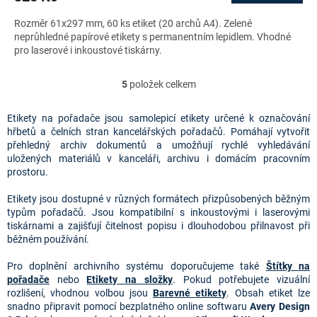
Rozměr 61x297 mm, 60 ks etiket (20 archů A4). Zelené
neprůhledné papírové etikety s permanentním lepidlem. Vhodné
pro laserové i inkoustové tiskárny.
5
položek celkem
O
v
l
Etikety na pořadače jsou samolepicí etikety určené k označování
á
hřbetů a čelních stran kancelářských pořadačů. Pomáhají vytvořit
d
přehledný archiv dokumentů a umožňují rychlé vyhledávání
a
uložených materiálů v kanceláři, archivu i domácím pracovním
c
prostoru.
í
p
Etikety jsou dostupné v různých formátech přizpůsobených běžným
r
typům pořadačů. Jsou kompatibilní s inkoustovými i laserovými
v
tiskárnami a zajišťují čitelnost popisu i dlouhodobou přilnavost při
k
běžném používání.
y
v
Pro doplnění archivního systému doporučujeme také
Štítky na
ý
pořadače
nebo
Etikety na složky
. Pokud potřebujete vizuální
p
rozlišení, vhodnou volbou jsou
Barevné etikety
. Obsah etiket lze
i
snadno připravit pomocí bezplatného online softwaru
Avery Design