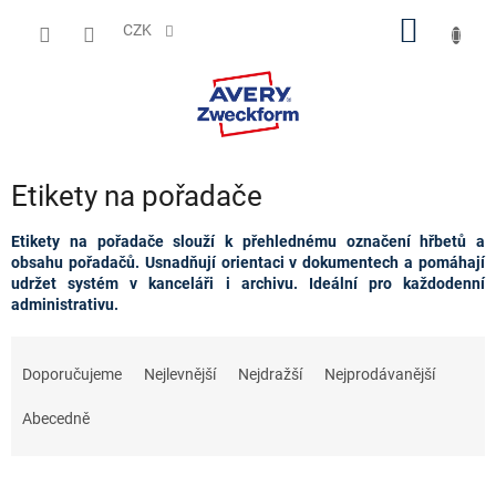
Přejít
NÁKUP
na
CZK
obsah
KOŠÍK
Etikety na pořadače
Etikety na pořadače slouží k přehlednému označení hřbetů a
obsahu pořadačů. Usnadňují orientaci v dokumentech a pomáhají
udržet systém v kanceláři i archivu. Ideální pro každodenní
administrativu.
Ř
a
Doporučujeme
Nejlevnější
Nejdražší
Nejprodávanější
z
e
Abecedně
n
í
p