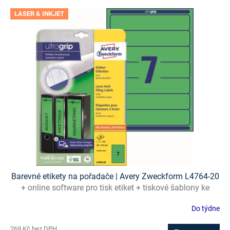
V
LASER & INKJET
ý
p
i
s
p
r
o
d
u
k
t
ů
Barevné etikety na pořadače | Avery Zweckform L4764-20
+ online software pro tisk etiket + tiskové šablony ke
stažení zdarma
Do týdne
269 Kč bez DPH