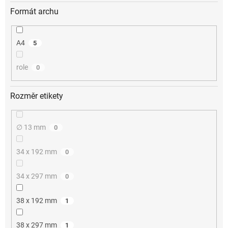
Formát archu
A4
5
role
0
Rozměr etikety
∅ 13 mm
0
34 x 192 mm
0
34 x 297 mm
0
38 x 192 mm
1
38 x 297 mm
1