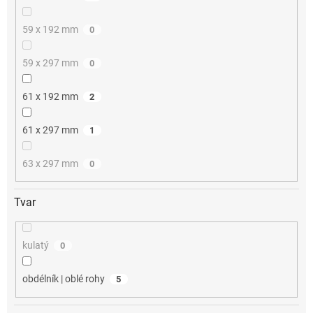
59 x 192 mm
0
59 x 297 mm
0
61 x 192 mm
2
61 x 297 mm
1
63 x 297 mm
0
Tvar
kulatý
0
obdélník | oblé rohy
5