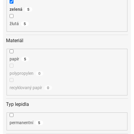
zelená
5
žlutá
5
Materiál
papír
5
polypropylen
0
recyklovaný papír
0
Typ lepidla
permanentní
5