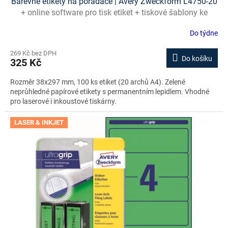
Barevné etikety na pořadače | Avery Zweckform L4750-20
+ online software pro tisk etiket + tiskové šablony ke
stažení zdarma
Do týdne
269 Kč bez DPH
Do košíku
325 Kč
Rozměr 38x297 mm, 100 ks etiket (20 archů A4). Zelené
neprůhledné papírové etikety s permanentním lepidlem. Vhodné
pro laserové i inkoustové tiskárny.
LASER & INKJET