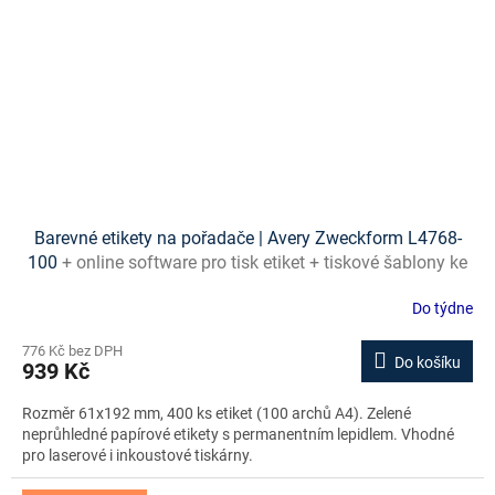
Barevné etikety na pořadače | Avery Zweckform L4768-
100
+ online software pro tisk etiket + tiskové šablony ke
stažení zdarma
Do týdne
776 Kč bez DPH
Do košíku
939 Kč
Rozměr 61x192 mm, 400 ks etiket (100 archů A4). Zelené
neprůhledné papírové etikety s permanentním lepidlem. Vhodné
pro laserové i inkoustové tiskárny.