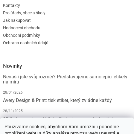
Kontakty
Pro úřady, obce a školy
Jak nakupovat
Hodnocení obchodu
Obchodní podmínky
Ochrana osobních údajů
Novinky
Nenašli jste svůj rozměr? Představujeme samolepicí etikety
na míru
28/01/2026
Avery Design & Print: tisk etiket, který zvládne každý
28/11/2025
10 tipů pro dokonalý tisk etiket: Jak na profesionální
výsledek bez starostí
Používáme cookies, abychom Vám umožnili pohodlné
prohlížení webu a díky analýze provozu webu neustále