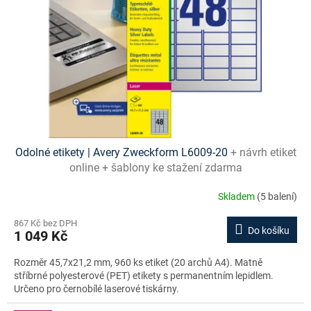
Odolné etikety | Avery Zweckform L6009-20
+ návrh etiket
online + šablony ke stažení zdarma
Skladem
(5 balení)
867 Kč bez DPH
Do košíku
1 049 Kč
Rozměr 45,7x21,2 mm, 960 ks etiket (20 archů A4). Matně
stříbrné polyesterové (PET) etikety s permanentním lepidlem.
Určeno pro černobílé laserové tiskárny.