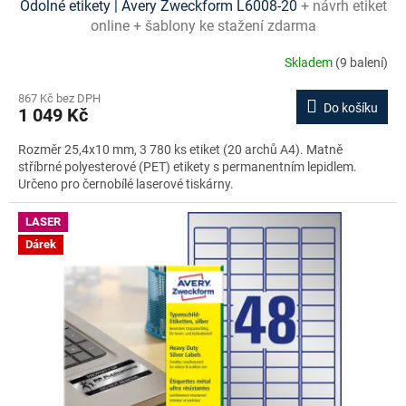
Odolné etikety | Avery Zweckform L6008-20
+ návrh etiket
online + šablony ke stažení zdarma
Skladem
(9 balení)
867 Kč bez DPH
Do košíku
1 049 Kč
Rozměr 25,4x10 mm, 3 780 ks etiket (20 archů A4). Matně
stříbrné polyesterové (PET) etikety s permanentním lepidlem.
Určeno pro černobílé laserové tiskárny.
LASER
Dárek