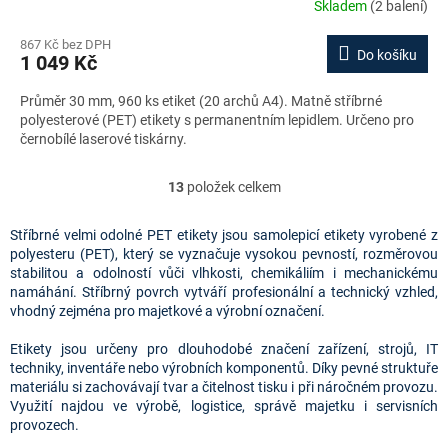
Skladem
(2 balení)
867 Kč bez DPH
Do košíku
1 049 Kč
Průměr 30 mm, 960 ks etiket (20 archů A4). Matně stříbrné
polyesterové (PET) etikety s permanentním lepidlem. Určeno pro
černobílé laserové tiskárny.
13
položek celkem
O
v
l
Stříbrné velmi odolné PET etikety jsou samolepicí etikety vyrobené z
á
polyesteru (PET), který se vyznačuje vysokou pevností, rozměrovou
d
stabilitou a odolností vůči vlhkosti, chemikáliím i mechanickému
a
namáhání. Stříbrný povrch vytváří profesionální a technický vzhled,
c
vhodný zejména pro majetkové a výrobní označení.
í
p
Etikety jsou určeny pro dlouhodobé značení zařízení, strojů, IT
r
techniky, inventáře nebo výrobních komponentů. Díky pevné struktuře
v
materiálu si zachovávají tvar a čitelnost tisku i při náročném provozu.
k
Využití najdou ve výrobě, logistice, správě majetku i servisních
y
provozech.
v