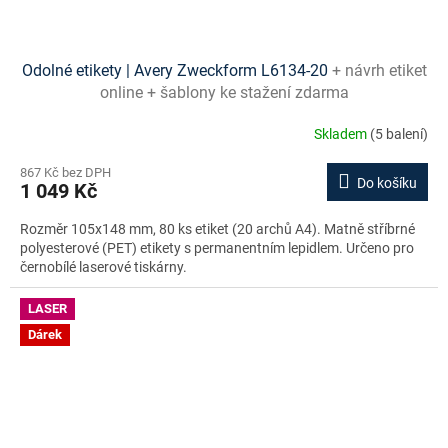
Odolné etikety | Avery Zweckform L6134-20
+ návrh etiket
online + šablony ke stažení zdarma
Skladem
(5 balení)
867 Kč bez DPH
Do košíku
1 049 Kč
Rozměr 105x148 mm, 80 ks etiket (20 archů A4). Matně stříbrné
polyesterové (PET) etikety s permanentním lepidlem. Určeno pro
černobílé laserové tiskárny.
LASER
Dárek