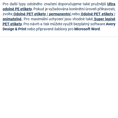
ý
Pro další typy odolného značení doporučujeme také pružnější
Ultra
p
odolné PE etikety
.
Pokud je vyžadována konkrétní úroveň přilnavosti,
i
zvolte
Odolné PET etikety | permanentní
nebo
Odolné PET etikety |
s
snímatelné
.
Pro maximální uchycení jsou vhodné také
Super lepivé
u
PET etikety
.
Pro návrh a tisk můžete využít bezplatný software
Avery
Design & Print
nebo připravené šablony pro
Microsoft Word
.
Z
á
p
a
t
í