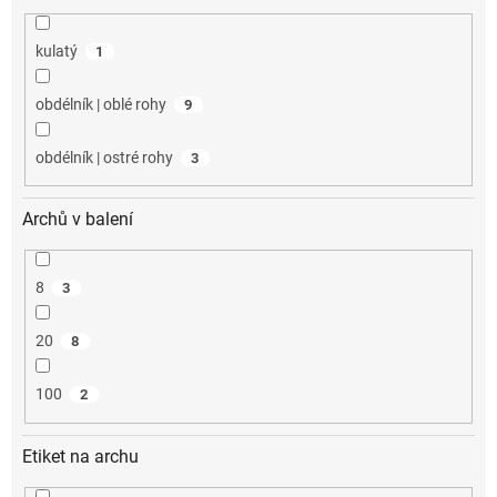
kulatý
1
obdélník | oblé rohy
9
obdélník | ostré rohy
3
Archů v balení
8
3
20
8
100
2
Etiket na archu