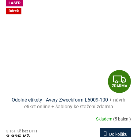
LASER
Dárek
Z
ZDARMA
D
Odolné etikety | Avery Zweckform L6009-100
+ návrh
A
etiket online + šablony ke stažení zdarma
R
Skladem
(5 balení)
M
3 161 Kč bez DPH
Do košíku
3 825 Kč