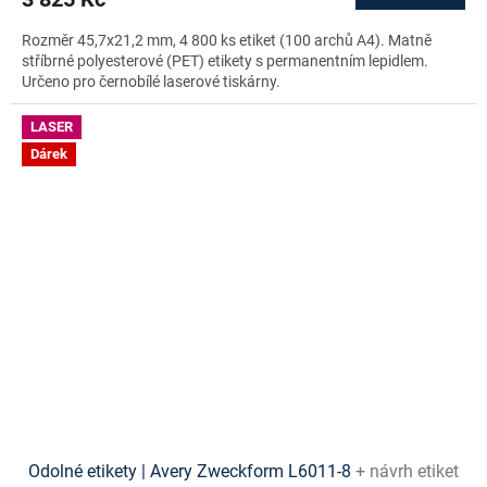
A
Rozměr 45,7x21,2 mm, 4 800 ks etiket (100 archů A4). Matně
stříbrné polyesterové (PET) etikety s permanentním lepidlem.
Určeno pro černobílé laserové tiskárny.
LASER
Dárek
Odolné etikety | Avery Zweckform L6011-8
+ návrh etiket