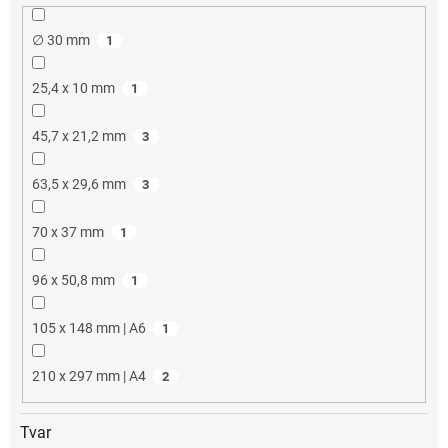
∅ 30 mm
1
25,4 x 10 mm
1
45,7 x 21,2 mm
3
63,5 x 29,6 mm
3
70 x 37 mm
1
96 x 50,8 mm
1
105 x 148 mm | A6
1
210 x 297 mm | A4
2
Tvar