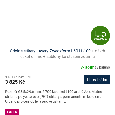
Z
ZDARMA
D
Odolné etikety | Avery Zweckform L6011-100
+ návrh
A
etiket online + šablony ke stažení zdarma
R
Skladem
(8 balení)
M
3 161 Kč bez DPH
Do košíku
3 825 Kč
A
Rozměr 63,5x29,6 mm, 2 700 ks etiket (100 archů A4). Matně
stříbrné polyesterové (PET) etikety s permanentním lepidlem.
Určeno pro černobílé laserové tiskárny.
LASER