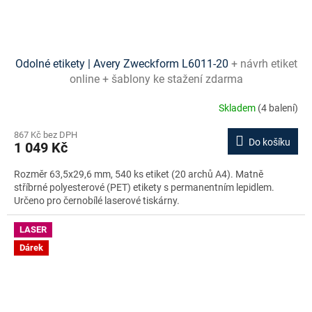
Odolné etikety | Avery Zweckform L6011-20
+ návrh etiket
online + šablony ke stažení zdarma
Skladem
(4 balení)
867 Kč bez DPH
Do košíku
1 049 Kč
Rozměr 63,5x29,6 mm, 540 ks etiket (20 archů A4). Matně
stříbrné polyesterové (PET) etikety s permanentním lepidlem.
Určeno pro černobílé laserové tiskárny.
LASER
Dárek