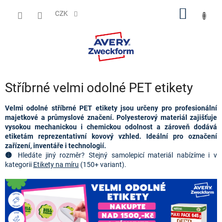
Přejít
NÁKUP
na
CZK
obsah
KOŠÍK
Stříbrné velmi odolné PET etikety
Velmi odolné stříbrné PET etikety jsou určeny pro profesionální
majetkové a průmyslové značení. Polyesterový materiál zajišťuje
vysokou mechanickou i chemickou odolnost a zároveň dodává
etiketám reprezentativní kovový vzhled. Ideální pro označení
zařízení, inventáře i technologií.
🟡 
Hledáte jiný rozměr? Stejný samolepicí materiál nabízíme i v 
kategorii
Etikety na míru
 (
150+ variant).