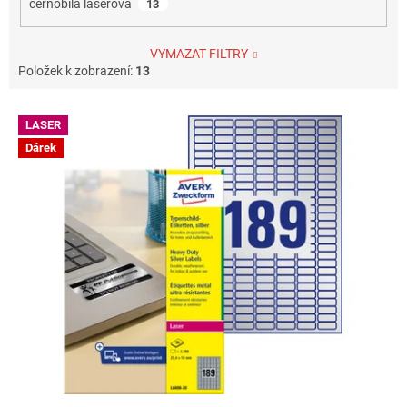
černobílá laserová
13
VYMAZAT FILTRY
Položek k zobrazení:
13
V
LASER
ý
Dárek
p
i
s
p
r
o
d
u
k
t
ů