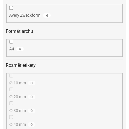
Avery Zweckform
4
Formát archu
A4
4
Rozměr etikety
∅ 10 mm
0
∅ 20 mm
0
∅ 30 mm
0
∅ 40 mm
0