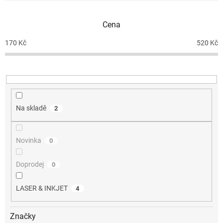
í
p
Cena
r
o
170
Kč
520
Kč
d
u
k
t
ů
Na skladě
2
Novinka
0
Doprodej
0
LASER & INKJET
4
Značky