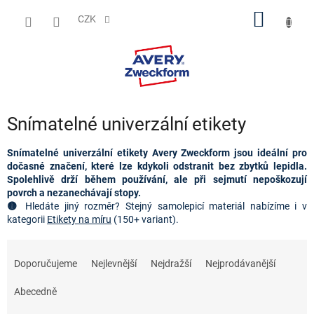
Přejít
NÁKUP
na
CZK
obsah
KOŠÍK
Snímatelné univerzální etikety
Snímatelné univerzální etikety Avery Zweckform jsou ideální pro
dočasné značení, které lze kdykoli odstranit bez zbytků lepidla.
Spolehlivě drží během používání, ale při sejmutí nepoškozují
povrch a nezanechávají stopy.
🟡
Hledáte jiný rozměr?
Stejný samolepicí materiál nabízíme i v 
kategorii 
Etikety na míru
(150+ variant).
Ř
a
Doporučujeme
Nejlevnější
Nejdražší
Nejprodávanější
z
e
Abecedně
n