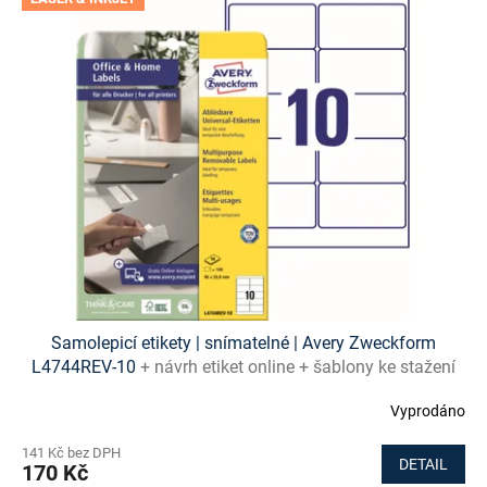
Samolepicí etikety | snímatelné | Avery Zweckform
L4744REV-10
+ návrh etiket online + šablony ke stažení
zdarma
Vyprodáno
141 Kč bez DPH
DETAIL
170 Kč