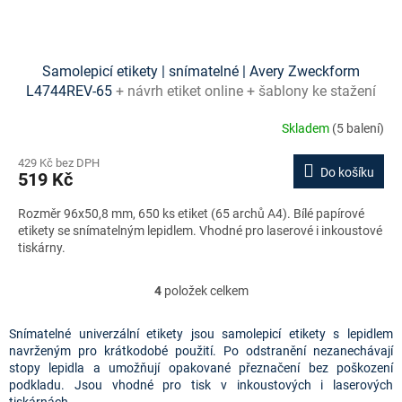
Samolepicí etikety | snímatelné | Avery Zweckform
L4744REV-65
+ návrh etiket online + šablony ke stažení
zdarma
Skladem
(5 balení)
429 Kč bez DPH
Do košíku
519 Kč
Rozměr 96x50,8 mm, 650 ks etiket (65 archů A4). Bílé papírové
etikety se snímatelným lepidlem. Vhodné pro laserové i inkoustové
tiskárny.
4
položek celkem
O
v
l
Snímatelné univerzální etikety jsou samolepicí etikety s lepidlem
á
navrženým pro krátkodobé použití. Po odstranění nezanechávají
d
stopy lepidla a umožňují opakované přeznačení bez poškození
a
podkladu. Jsou vhodné pro tisk v inkoustových i laserových
c