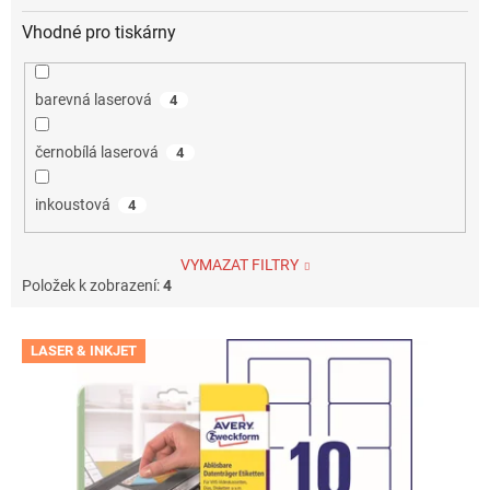
Vhodné pro tiskárny
barevná laserová
4
černobílá laserová
4
inkoustová
4
VYMAZAT FILTRY
Položek k zobrazení:
4
V
LASER & INKJET
ý
p
i
s
p
r