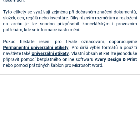
tiskárnách.
í
p
Tyto etikety se využívají zejména při dočasném značení dokumentů,
r
složek, cen, regálů nebo inventáře. Díky různým rozměrům a rozložení
v
na archu je lze snadno přizpůsobit kancelářským i provozním
k
potřebám, kde se informace často mění.
y
v
Pokud hledáte řešení pro trvalé označování, doporučujeme
ý
Permanentní univerzální etikety
. Pro širší výběr formátů a použití
p
navštivte také
Univerzální etikety
. Vlastní obsah etiket lze jednoduše
i
připravit pomocí bezplatného online softwaru
Avery Design & Print
s
nebo pomocí prázdných šablon pro Microsoft Word.
u
Z
á
p
a
t
í