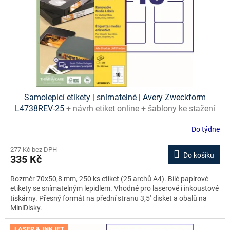
o
d
u
k
t
ů
Samolepicí etikety | snímatelné | Avery Zweckform
L4738REV-25
+ návrh etiket online + šablony ke stažení
zdarma
Do týdne
277 Kč bez DPH
Do košíku
335 Kč
Rozměr 70x50,8 mm, 250 ks etiket (25 archů A4). Bílé papírové
etikety se snímatelným lepidlem. Vhodné pro laserové i inkoustové
tiskárny. Přesný formát na přední stranu 3,5'' disket a obalů na
MiniDisky.
LASER & INKJET