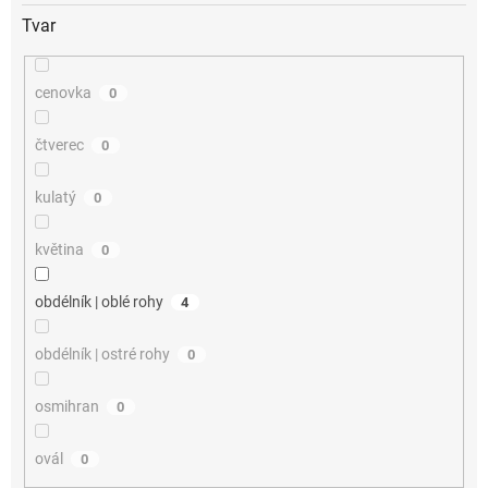
Tvar
cenovka
0
čtverec
0
kulatý
0
květina
0
obdélník | oblé rohy
4
obdélník | ostré rohy
0
osmihran
0
ovál
0