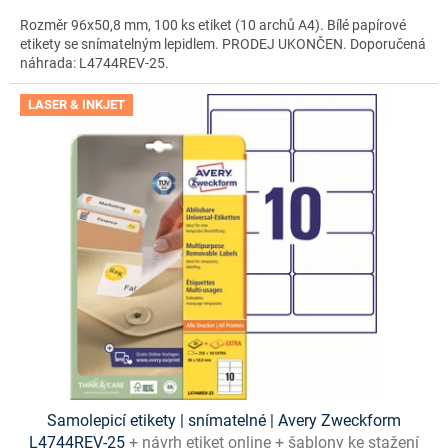
Rozměr 96x50,8 mm, 100 ks etiket (10 archů A4). Bílé papírové
etikety se snímatelným lepidlem. PRODEJ UKONČEN. Doporučená
náhrada: L4744REV-25.
LASER & INKJET
Samolepicí etikety | snímatelné | Avery Zweckform
L4744REV-25
+ návrh etiket online + šablony ke stažení