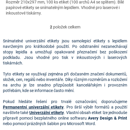
Rozměr 210x297 mm, 100 ks etiket (100 archů A4 se splitem). Bílé
papírové etikety se snímatelným lepidlem. Vhodné pro laserové i
inkoustové tiskárny.
2
položek celkem
O
v
l
Snímatelné univerzální etikety jsou samolepicí etikety s lepidlem
á
navrženým pro krátkodobé použití. Po odstranění nezanechávají
d
stopy lepidla a umožňují opakované přeznačení bez poškození
a
podkladu. Jsou vhodné pro tisk v inkoustových i laserových
c
tiskárnách.
í
p
Tyto etikety se využívají zejména při dočasném značení dokumentů,
r
složek, cen, regálů nebo inventáře. Díky různým rozměrům a rozložení
v
na archu je lze snadno přizpůsobit kancelářským i provozním
k
potřebám, kde se informace často mění.
y
v
Pokud hledáte řešení pro trvalé označování, doporučujeme
ý
Permanentní univerzální etikety
. Pro širší výběr formátů a použití
p
navštivte také
Univerzální etikety
. Vlastní obsah etiket lze jednoduše
i
připravit pomocí bezplatného online softwaru
Avery Design & Print
s
nebo pomocí prázdných šablon pro Microsoft Word.
u