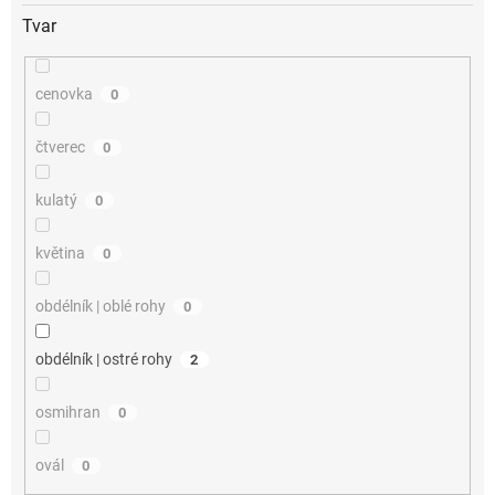
Tvar
cenovka
0
čtverec
0
kulatý
0
květina
0
obdélník | oblé rohy
0
obdélník | ostré rohy
2
osmihran
0
ovál
0