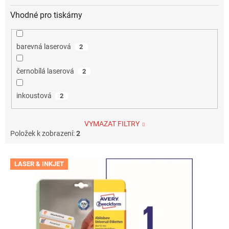
Vhodné pro tiskárny
barevná laserová
2
černobílá laserová
2
inkoustová
2
VYMAZAT FILTRY
Položek k zobrazení:
2
V
LASER & INKJET
ý
p
i
s
p
r