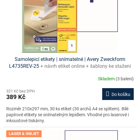
o
d
u
k
t
ů
Samolepicí etikety | snímatelné | Avery Zweckform
L4735REV-25
+ návrh etiket online + šablony ke stažení
zdarma
Skladem
(3 balení)
321 Kč bez DPH
Do košíku
389 Kč
Rozměr 210x297 mm, 30 ks etiket (30 archů A4 se splitem). Bílé
papírové etikety se snímatelným lepidlem. Vhodné pro laserové i
inkoustové tiskárny.
LASER & INKJET