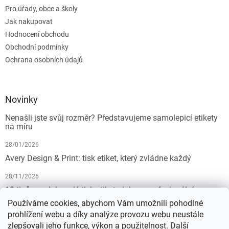
Pro úřady, obce a školy
Jak nakupovat
Hodnocení obchodu
Obchodní podmínky
Ochrana osobních údajů
Novinky
Nenašli jste svůj rozměr? Představujeme samolepicí etikety
na míru
28/01/2026
Avery Design & Print: tisk etiket, který zvládne každý
28/11/2025
10 tipů pro dokonalý tisk etiket: Jak na profesionální
výsledek bez starostí
Používáme cookies, abychom Vám umožnili pohodlné
prohlížení webu a díky analýze provozu webu neustále
19/07/2025
zlepšovali jeho funkce, výkon a použitelnost.
Další