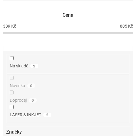
í
p
Cena
r
o
389
Kč
805
Kč
d
u
k
t
ů
Na skladě
2
Novinka
0
Doprodej
0
LASER & INKJET
2
Značky