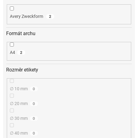
Avery Zweckform
2
Formát archu
A4
2
Rozměr etikety
∅ 10 mm
0
∅ 20 mm
0
∅ 30 mm
0
∅ 40 mm
0