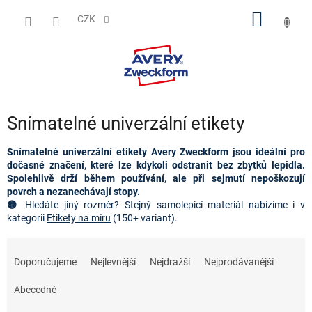
Přejít
NÁKUP
na
CZK
obsah
KOŠÍK
Snímatelné univerzální etikety
Snímatelné univerzální etikety Avery Zweckform jsou ideální pro
dočasné značení, které lze kdykoli odstranit bez zbytků lepidla.
Spolehlivě drží během používání, ale při sejmutí nepoškozují
povrch a nezanechávají stopy.
🟡
Hledáte jiný rozměr?
Stejný samolepicí materiál nabízíme i v 
kategorii 
Etikety na míru
(150+ variant).
Ř
a
Doporučujeme
Nejlevnější
Nejdražší
Nejprodávanější
z
e
Abecedně
n