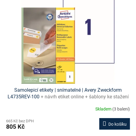
Samolepicí etikety | snímatelné | Avery Zweckform
L4735REV-100
+ návrh etiket online + šablony ke stažení
zdarma
Skladem
(3 balení)
665 Kč bez DPH
Do košíku
805 Kč