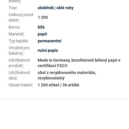
etikety
:
Tvar
:
obdélník | oblé rohy
Celkový počet
1 200
etiket
:
Barva
:
bílá
Materiál
:
papír
Typ lepidla
:
permanentní
Vhodné pro
ruční popis
tiskárny
:
Udržitelnost
Made in Germany, bezchlorově bělený papír s
produkt
:
certifikací FSC®
Udržitelnost
obal z recyklovaného materiálu,
obal
:
recyklovatelný
Obsah balení
:
1 200 etiket / 30 aršíků
Z
á
p
a
t