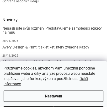
Ochrana osobních údajů
Novinky
Nenašli jste svůj rozměr? Představujeme samolepicí etikety
na míru
28/01/2026
Avery Design & Print: tisk etiket, který zvládne každý
28/11/2025
10 tipů pro dokonalý tisk etiket: Jak na profesionální
výsledek bez starostí
Používáme cookies, abychom Vám umožnili pohodlné
prohlížení webu a díky analýze provozu webu neustále
19/07/2025
zlepšovali jeho funkce, výkon a použitelnost.
Další
informace
Vytvořil Shoptet
Nastavení