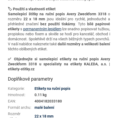
🏷️ Použití a vlastnosti etiket
Samolepicí štítky na ruční popis
Avery Zweckform 3318
o
rozměru
22 x 18 mm
jsou ideální pro rychlé, jednoduché a
přehledné značení
bez použití tiskárny
. Tyto
bílé papírové
etikety
s
permanentním lepidlem
lze snadno popisovat tužkou,
propiskou nebo fixem a skvěle se hodí pro kancelář, obchod i
domácnost. Spolehlivě drží na všech běžných typech povrchů.
V naší nabídce naleznete také
další
rozměry a velikosti balení
těchto oblíbených etiket.
✅
Objednejte si samolepicí etikety na ruční popis Avery
Zweckform 3318 u specialisty na etikety KALEDA, a.s. |
etikety-stitky.cz
Doplňkové parametry
Kategorie
:
Etikety na ruční popis
Hmotnost
:
0.11 kg
EAN
:
4004182033180
Formát archu
:
malé balení
Rozměr
22 x 18 mm