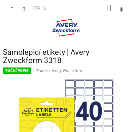
Přejít
NÁKUP
na
CZK
obsah
KOŠÍK
Samolepicí etikety | Avery
Zweckform 3318
Značka:
Avery Zweckform
RUČNÍ POPIS