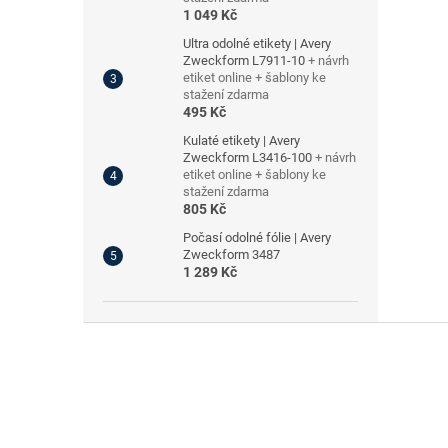
1 049 Kč
Ultra odolné etikety | Avery
Zweckform L7911-10
+ návrh
etiket online + šablony ke
stažení zdarma
495 Kč
Kulaté etikety | Avery
Zweckform L3416-100
+ návrh
etiket online + šablony ke
stažení zdarma
805 Kč
Počasí odolné fólie | Avery
Zweckform 3487
1 289 Kč
Z
á
p
a
t
í