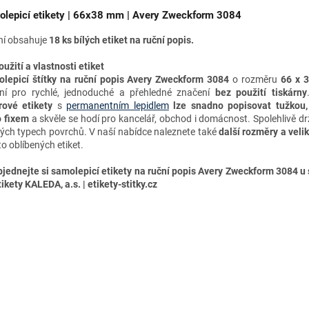
lepicí etikety | 66x38 mm | Avery Zweckform 3084
ní obsahuje
18 ks bílých etiket na ruční popis.
oužití a vlastnosti etiket
lepicí štítky na ruční popis
Avery Zweckform 3084
o rozměru
66 x 
lní pro rychlé, jednoduché a přehledné značení
bez použití tiskárny
rové etikety
s
permanentním lepidlem
lze snadno
popisovat tužkou,
 fixem
a skvěle se hodí pro kancelář, obchod i domácnost. Spolehlivě dr
ých typech povrchů. V naší nabídce naleznete také
další
rozměry a velik
to oblíbených etiket.
jednejte si samolepicí etikety na ruční popis Avery Zweckform 3084 u 
ikety KALEDA, a.s. | etikety-stitky.cz