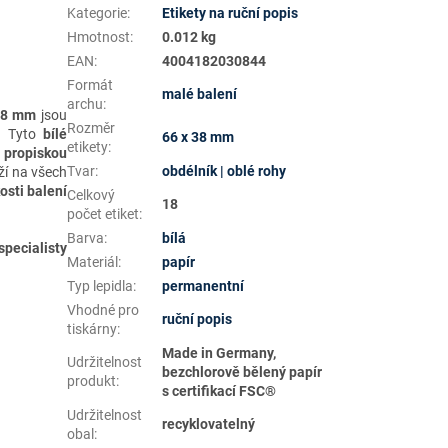
Kategorie
:
Etikety na ruční popis
Hmotnost
:
0.012 kg
EAN
:
4004182030844
Formát
malé balení
archu
:
38 mm
jsou
Rozměr
. Tyto
bílé
66 x 38 mm
etikety
:
 propiskou
Tvar
:
obdélník | oblé rohy
ží na všech
osti balení
Celkový
18
počet etiket
:
Barva
:
bílá
specialisty
Materiál
:
papír
Typ lepidla
:
permanentní
Vhodné pro
ruční popis
tiskárny
:
Made in Germany,
Udržitelnost
bezchlorově bělený papír
produkt
:
s certifikací FSC®
Udržitelnost
recyklovatelný
obal
: