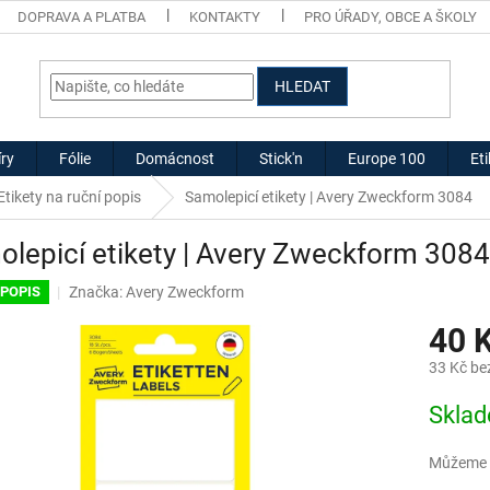
DOPRAVA A PLATBA
KONTAKTY
PRO ÚŘADY, OBCE A ŠKOLY
HLEDAT
ry
Fólie
Domácnost
Stick'n
Europe 100
Et
Etikety na ruční popis
Samolepicí etikety | Avery Zweckform 3084
lepicí etikety | Avery Zweckform 3084
Značka:
Avery Zweckform
 POPIS
40 
33 Kč be
Měrná
Skla
cena:
Můžeme d