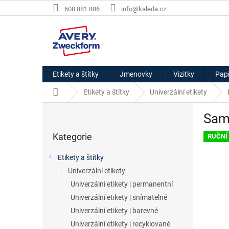
Přejít
608 881 886
info@kaleda.cz
na
obsah
Etikety a štítky
Jmenovky
Vizitky
Papí
Domů
Etikety a štítky
Univerzální etikety
P
Samo
o
Přeskočit
s
Kategorie
kategorie
RUČNÍ
t
r
Etikety a štítky
a
Univerzální etikety
n
Univerzální etikety | permanentní
n
í
Univerzální etikety | snímatelné
p
Univerzální etikety | barevné
a
Univerzální etikety | recyklované