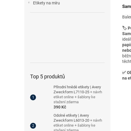
Etikety na míru
Samo
Bale
🏷️ P
Samo
ideá
papí
nebo
běžn
těch
✅
Ob
Top 5 produktů
na et
Přírodní hnědé etikety | Avery
Zweckform L7110-25
+ návrh
etiket online + šablony ke
stažení zdarma
390 Kč
Odolné etikety | Avery
Zweckform L6013-20
+ návrh
etiket online + šablony ke
stažení zdarma