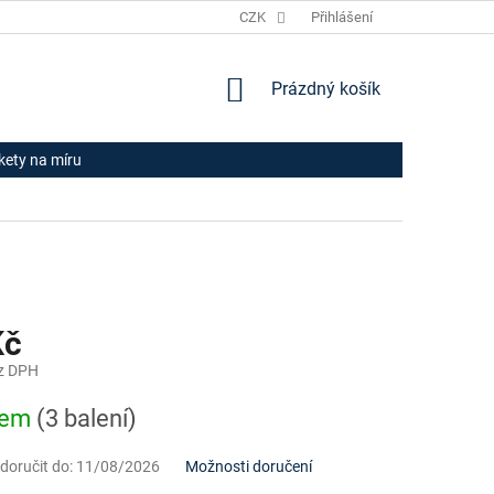
JAK NAKUPOVAT
HODNOCENÍ OBCHODU
CZK
Přihlášení
OBCHODNÍ PODM
NÁKUPNÍ
Prázdný košík
KOŠÍK
ikety na míru
Kč
z DPH
dem
(3 balení)
oručit do:
11/08/2026
Možnosti doručení