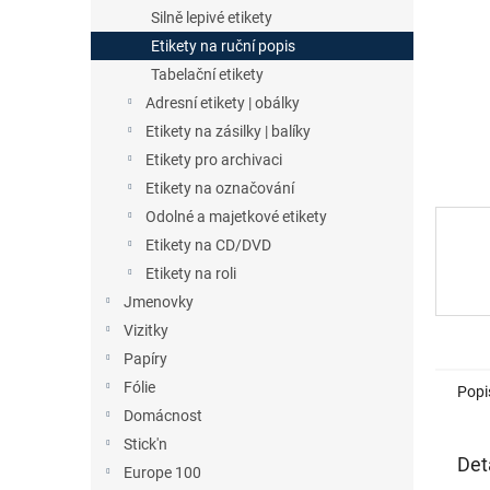
n
Silně lepivé etikety
e
Etikety na ruční popis
l
Tabelační etikety
Adresní etikety | obálky
Etikety na zásilky | balíky
Etikety pro archivaci
Etikety na označování
Odolné a majetkové etikety
Etikety na CD/DVD
Etikety na roli
Jmenovky
Vizitky
Papíry
Fólie
Popi
Domácnost
Stick'n
Det
Europe 100