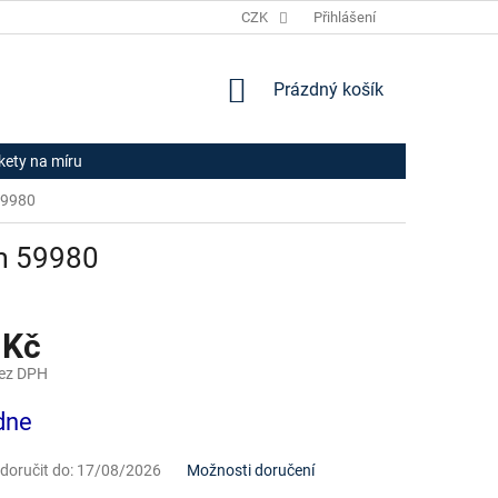
JAK NAKUPOVAT
HODNOCENÍ OBCHODU
CZK
Přihlášení
OBCHODNÍ PODM
NÁKUPNÍ
Prázdný košík
KOŠÍK
ikety na míru
 59980
rm 59980
 Kč
bez DPH
dne
oručit do:
17/08/2026
Možnosti doručení