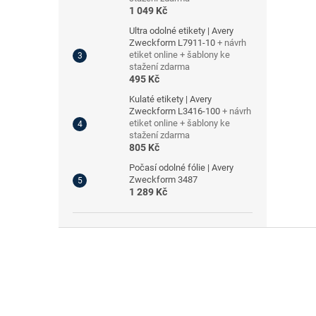
1 049 Kč
Ultra odolné etikety | Avery
Zweckform L7911-10
+ návrh
etiket online + šablony ke
stažení zdarma
495 Kč
Kulaté etikety | Avery
Zweckform L3416-100
+ návrh
etiket online + šablony ke
stažení zdarma
805 Kč
Počasí odolné fólie | Avery
Zweckform 3487
1 289 Kč
Z
á
p
a
t
í