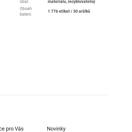
obal
:
materiálu, recyklovatelný
Obsah
1 776 etiket / 30 aršíků
balení
:
ce pro Vás
Novinky