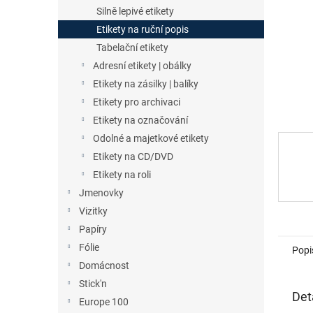
n
Silně lepivé etikety
e
Etikety na ruční popis
l
Tabelační etikety
Adresní etikety | obálky
Etikety na zásilky | balíky
Etikety pro archivaci
Etikety na označování
Odolné a majetkové etikety
Etikety na CD/DVD
Etikety na roli
Jmenovky
Vizitky
Papíry
Fólie
Popi
Domácnost
Stick'n
Det
Europe 100