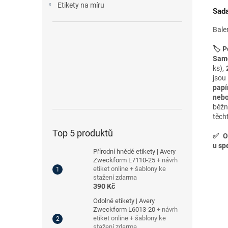
Etikety na míru
Sada
Bale
🏷️ P
Samo
ks),
jsou
papí
nebo
běžn
těch
Top 5 produktů
✅
O
u spe
Přírodní hnědé etikety | Avery
Zweckform L7110-25
+ návrh
etiket online + šablony ke
stažení zdarma
390 Kč
Odolné etikety | Avery
Zweckform L6013-20
+ návrh
etiket online + šablony ke
stažení zdarma