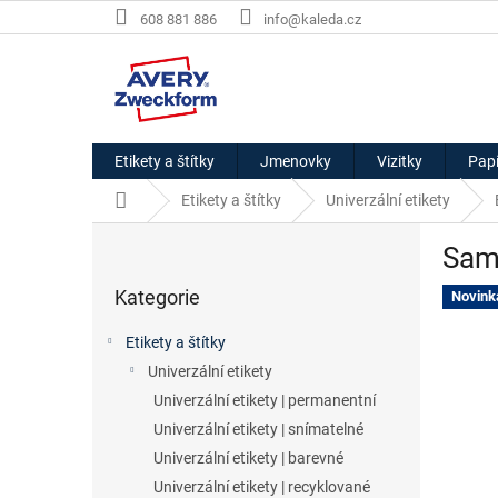
Přejít
608 881 886
info@kaleda.cz
na
obsah
Etikety a štítky
Jmenovky
Vizitky
Papí
Domů
Etikety a štítky
Univerzální etikety
P
Samo
o
Přeskočit
s
Kategorie
kategorie
Novink
t
r
Etikety a štítky
a
Univerzální etikety
n
Univerzální etikety | permanentní
n
í
Univerzální etikety | snímatelné
p
Univerzální etikety | barevné
a
Univerzální etikety | recyklované