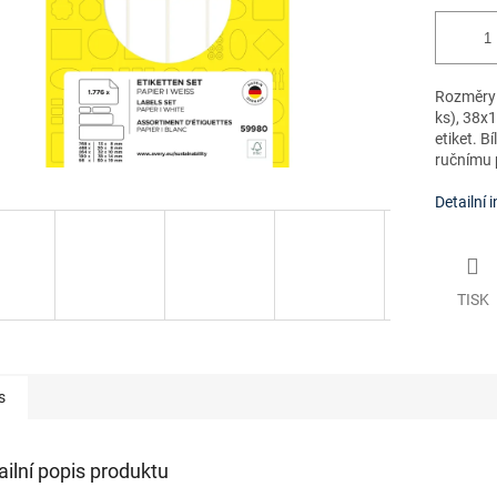
Rozměry 
ks), 38x
etiket. B
ručnímu 
Detailní 
TISK
s
ailní popis produktu