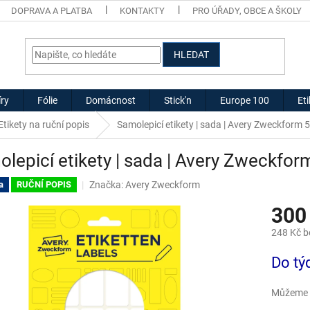
DOPRAVA A PLATBA
KONTAKTY
PRO ÚŘADY, OBCE A ŠKOLY
HLEDAT
ry
Fólie
Domácnost
Stick'n
Europe 100
Et
Etikety na ruční popis
Samolepicí etikety | sada | Avery Zweckform
lepicí etikety | sada | Avery Zweckfo
Značka:
Avery Zweckform
a
RUČNÍ POPIS
300
248 Kč 
Měrná
Do tý
cena:
Můžeme d