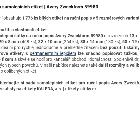
 samolepicích etiket | Avery Zweckform 59980
ní obsahuje
1 776 ks bílých etiket na ruční popis v 5 rozměrových varian
oužití a vlastnosti etiket
lepicí štítky na ruční popis
Avery Zweckform 59980
o rozměrech
13 x
20 x 8 mm
(468 ks),
32 x 10 mm
(264 ks),
38 x 14 mm
(180 ks),
50 x 19
 ideální pro rychlé, jednoduché a přehledné značení
bez použití tiskárn
rové etikety
s
permanentním lepidlem
lze snadno
popisovat tužkou,
 fixem
a skvěle se hodí pro kancelář, obchod i domácnost. Spolehlivě dr
ých typech povrchů. V naší nabídce naleznete také
další
rozměry a velik
to oblíbených etiket.
bjednejte si sadu samolepicích etiket pro ruční popis Avery Zweck
cialisty na etikety KALEDA, a.s. | etikety-stitky.cz