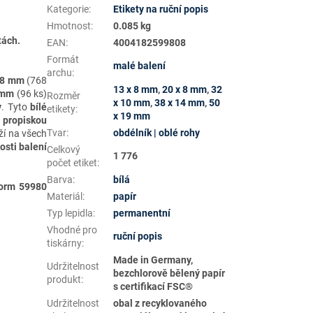
Kategorie
:
Etikety na ruční popis
Hmotnost
:
0.085 kg
tách.
EAN
:
4004182599808
Formát
malé balení
archu
:
 8 mm
(768
13 x 8 mm
,
20 x 8 mm
,
32
 mm
(96 ks)
Rozměr
x 10 mm
,
38 x 14 mm
,
50
y
. Tyto
bílé
etikety
:
x 19 mm
 propiskou
Tvar
:
obdélník | oblé rohy
ží na všech
osti balení
Celkový
1 776
počet etiket
:
Barva
:
bílá
form 59980
Materiál
:
papír
Typ lepidla
:
permanentní
Vhodné pro
ruční popis
tiskárny
:
Made in Germany,
Udržitelnost
bezchlorově bělený papír
produkt
:
s certifikací FSC®
Udržitelnost
obal z recyklovaného