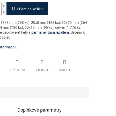
Přidat do košíku
13x8 mm (768 ks), 20x8 mm (468 ks), 32x10 mm (264
14 mm (180 ks), 50x19 mm (96 ks), celkem 1 776 ks
ílé papírové etikety s
permanentním lepidlem
. Určeno k
popisu.
informace
ZEPTAT SE
HLÍDAT
SDÍLET
Doplňkové parametry