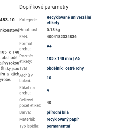
Doplňkové parametry
Recyklované univerzální
3483-10
Kategorie
:
etikety
Hmotnost
:
0.18 kg
 inkoustové
EAN
:
4004182334836
Formát
A4
archu
:
105 x 148
Rozměr
, obchodě i
105 x 148 mm | A6
etikety
:
jí
vysokou
Tvar
:
obdélník | ostré rohy
 Štítky jsou
íru
a jejich
Archů v
10
výrobě.
balení
:
Etiket na
4
archu
:
Celkový
40
počet etiket
:
Barva
:
přírodní bílá
Materiál
:
recyklovaný papír
Typ lepidla
:
permanentní