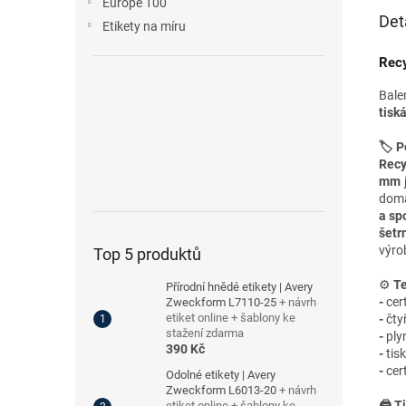
Europe 100
Det
Etikety na míru
Recy
Bale
tisk
🏷️ P
Recy
mm
domá
a sp
šetr
výro
Top 5 produktů
⚙️
Te
Přírodní hnědé etikety | Avery
-
cer
Zweckform L7110-25
+ návrh
etiket online + šablony ke
-
čty
stažení zdarma
-
ply
390 Kč
-
tis
-
cer
Odolné etikety | Avery
Zweckform L6013-20
+ návrh
🖨️ T
etiket online + šablony ke