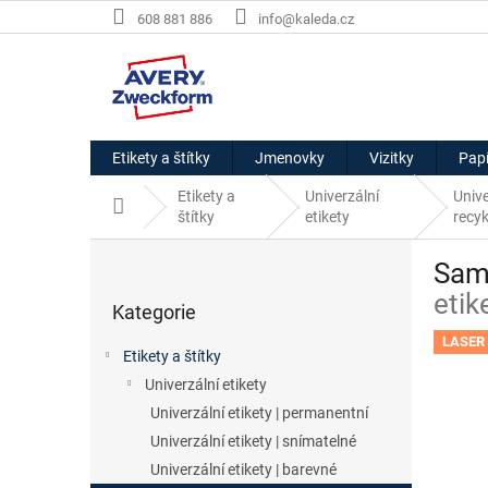
Přejít
608 881 886
info@kaleda.cz
na
obsah
Etikety a štítky
Jmenovky
Vizitky
Papí
Etikety a
Univerzální
Unive
Domů
štítky
etikety
recy
P
Samo
o
Přeskočit
s
etik
Kategorie
kategorie
t
r
LASER 
Etikety a štítky
a
Univerzální etikety
n
Univerzální etikety | permanentní
n
í
Univerzální etikety | snímatelné
p
Univerzální etikety | barevné