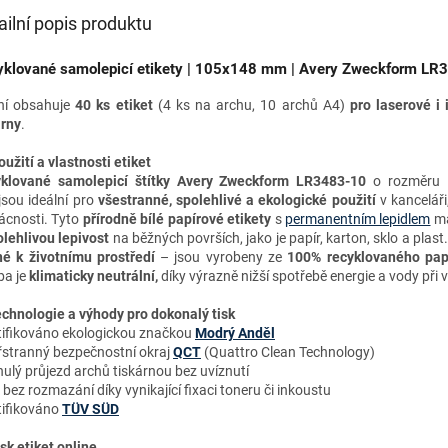
ailní popis produktu
klované samolepicí etikety | 105x148 mm | Avery Zweckform LR
ní obsahuje
40 ks etiket
(4 ks na archu, 10 archů A4)
pro
laserové i
árny
.
oužití a vlastnosti etiket
klované samolepicí štítky Avery Zweckform LR3483-10
o rozměru
jsou ideální pro
všestranné, spolehlivé a ekologické použití
v kanceláři
cnosti. Tyto
přírodně bílé papírové etikety
s
permanentním lepidlem
ma
olehlivou lepivost
na běžných površích, jako je papír, karton, sklo a plast.
né k životnímu prostředí
– jsou vyrobeny ze
100% recyklovaného pap
ba je
klimaticky neutrální,
díky výrazně nižší spotřebě energie a vody při 
chnologie a výhody
pro dokonalý tisk
tifikováno ekologickou značkou
Modrý Anděl
řstranný bezpečnostní okraj
QCT
(Quattro Clean Technology)
nulý průjezd archů tiskárnou bez uvíznutí
k bez rozmazání díky vynikající fixaci toneru či inkoustu
tifikováno
TÜV SÜD
isk etiket online