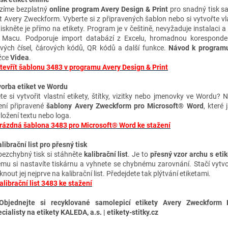
zíme bezplatný
online program Avery Design & Print
pro snadný tisk s
et Avery Zweckform. Vyberte si z připravených šablon nebo si vytvořte vl
tiskněte je přímo na etikety. Program je v češtině, nevyžaduje instalaci a
 Macu. Podporuje import databází z Excelu, hromadnou koresponden
ových čísel, čárových kódů, QR kódů a další funkce.
Návod k program
žce
Videa
.
tevřít šablonu 3483 v programu Avery Design & Print
vorba etiket ve Wordu
te si vytvořit vlastní etikety, štítky, vizitky nebo jmenovky ve Wordu? 
ení připravené
šablony Avery Zweckform pro Microsoft® Word
, které 
vložení textu nebo loga.
rázdná šablona 3483 pro Microsoft® Word ke stažení
librační list pro přesný tisk
bezchybný tisk si stáhněte
kalibrační list
. Je to
přesný vzor archu s eti
ému si nastavíte tiskárnu a vyhnete se chybnému zarovnání. Stačí vytvo
knout jej nejprve na kalibrační list. Předejdete tak plýtvání etiketami.
alibrační list 3483 ke stažení
Objednejte si recyklované samolepicí etikety Avery Zweckform
cialisty na etikety KALEDA, a.s. | etikety-stitky.cz