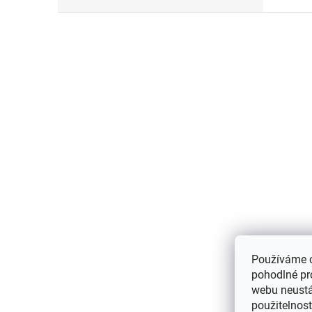
Z
á
p
a
t
í
Používáme 
pohodlné pr
webu neustál
použitelnos