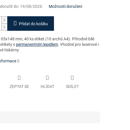
oručit do:
19/08/2026
Možnosti doručení
Přidat do košíku
05x148 mm, 40 ks etiket (10 archů A4). Přírodně b
ílé
etikety s
permanentním lepidlem
. Vhodné pro laserové i
é tiskárny.
informace
ZEPTAT SE
HLÍDAT
SDÍLET