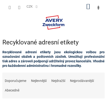
Přejít
NÁKUP
na
CZK
obsah
KOŠÍK
Recyklované adresní etikety
Recyklované adresní etikety jsou ekologickou volbou pro
označování obálek a poštovních zásilek. Umožňují profesionální
tisk adres a zároveň podporují udržitelný provoz kanceláře. Vhodné
pro každodenní administrativu i hromadné rozesílky.
Ř
a
Doporučujeme
Nejlevnější
Nejdražší
Nejprodávanější
z
e
Abecedně
n
í
p