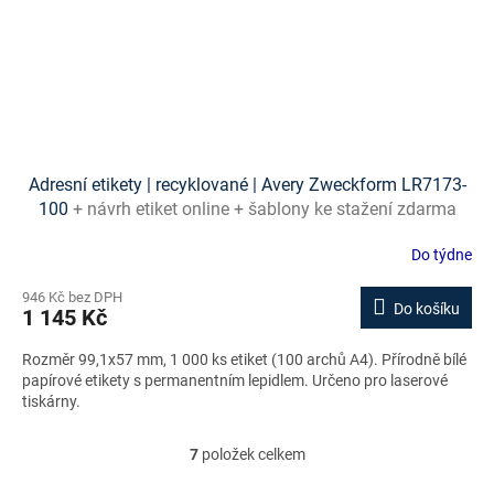
Adresní etikety | recyklované | Avery Zweckform LR7173-
100
+ návrh etiket online + šablony ke stažení zdarma
Do týdne
946 Kč bez DPH
Do košíku
1 145 Kč
Rozměr 99,1x57 mm, 1 000 ks etiket (100 archů A4). Přírodně bílé
papírové etikety s permanentním lepidlem. Určeno pro laserové
tiskárny.
7
položek celkem
O
v