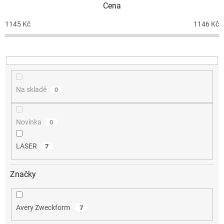
Cena
r
o
1145
Kč
1146
Kč
d
u
k
t
ů
Na skladě
0
Novinka
0
LASER
7
Značky
Avery Zweckform
7