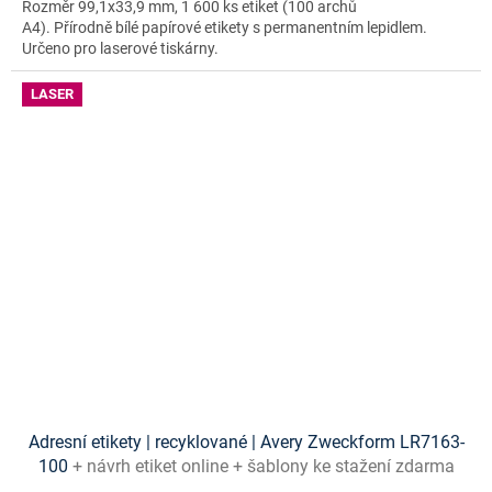
Rozměr 99,1x33,9 mm, 1 600 ks etiket (100 archů
A4). Přírodně bílé papírové etikety s permanentním lepidlem.
Určeno pro laserové tiskárny.
LASER
Adresní etikety | recyklované | Avery Zweckform LR7163-
100
+ návrh etiket online + šablony ke stažení zdarma