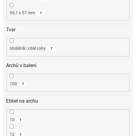
99,1 x 57 mm
1
Tvar
obdélník | oblé rohy
7
Archů v balení
100
7
Etiket na archu
10
1
12
1