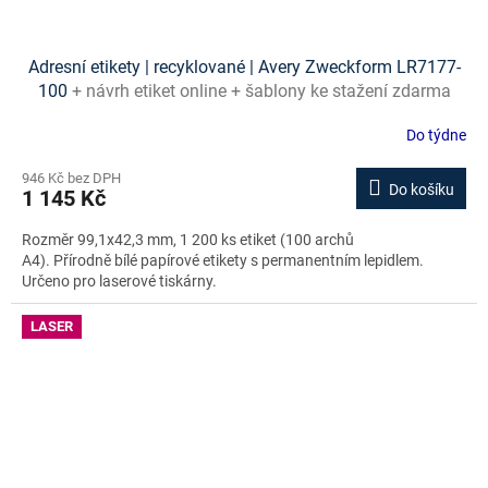
Adresní etikety | recyklované | Avery Zweckform LR7177-
100
+ návrh etiket online + šablony ke stažení zdarma
Do týdne
946 Kč bez DPH
Do košíku
1 145 Kč
Rozměr 99,1x42,3 mm, 1 200 ks etiket (100 archů
A4). Přírodně bílé papírové etikety s permanentním lepidlem.
Určeno pro laserové tiskárny.
LASER