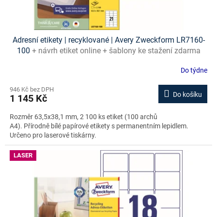
Adresní etikety | recyklované | Avery Zweckform LR7160-
100
+ návrh etiket online + šablony ke stažení zdarma
Do týdne
946 Kč bez DPH
Do košíku
1 145 Kč
Rozměr 63,5x38,1 mm, 2 100 ks etiket (100 archů
A4). Přírodně bílé papírové etikety s permanentním lepidlem.
Určeno pro laserové tiskárny.
LASER