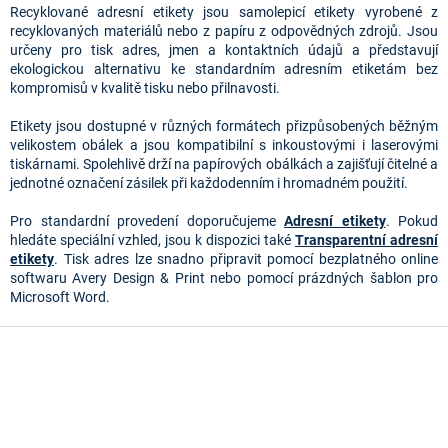
l
Recyklované adresní etikety jsou samolepicí etikety vyrobené z
á
recyklovaných materiálů nebo z papíru z odpovědných zdrojů. Jsou
d
určeny pro tisk adres, jmen a kontaktních údajů a představují
a
ekologickou alternativu ke standardním adresním etiketám bez
c
kompromisů v kvalitě tisku nebo přilnavosti.
í
p
Etikety jsou dostupné v různých formátech přizpůsobených běžným
r
velikostem obálek a jsou kompatibilní s inkoustovými i laserovými
v
tiskárnami. Spolehlivě drží na papírových obálkách a zajišťují čitelné a
k
jednotné označení zásilek při každodenním i hromadném použití.
y
v
Pro standardní provedení doporučujeme
Adresní etikety
. Pokud
ý
hledáte speciální vzhled, jsou k dispozici také
Transparentní adresní
p
etikety
. Tisk adres lze snadno připravit pomocí bezplatného online
i
softwaru Avery Design & Print nebo pomocí prázdných šablon pro
s
Microsoft Word.
u
Z
á
p
a
t
í