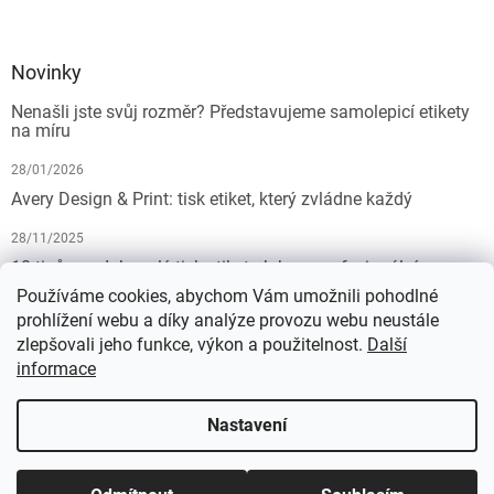
Novinky
Nenašli jste svůj rozměr? Představujeme samolepicí etikety
na míru
28/01/2026
Avery Design & Print: tisk etiket, který zvládne každý
28/11/2025
10 tipů pro dokonalý tisk etiket: Jak na profesionální
výsledek bez starostí
Používáme cookies, abychom Vám umožnili pohodlné
prohlížení webu a díky analýze provozu webu neustále
19/07/2025
zlepšovali jeho funkce, výkon a použitelnost.
Další
informace
Vytvořil Shoptet
Nastavení
Copyright 2026
KALEDA, a.s. | etikety-stitky.cz
. Všechna práva