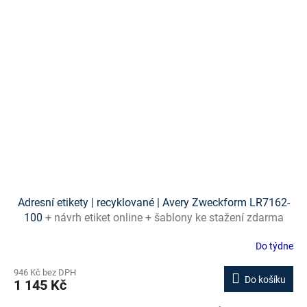
Adresní etikety | recyklované | Avery Zweckform LR7162-
100
+ návrh etiket online + šablony ke stažení zdarma
Do týdne
946 Kč bez DPH
Do košíku
1 145 Kč