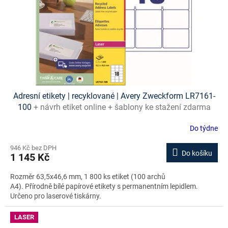
Adresní etikety | recyklované | Avery Zweckform LR7161-
100
+ návrh etiket online + šablony ke stažení zdarma
Do týdne
946 Kč bez DPH
Do košíku
1 145 Kč
Rozměr 63,5x46,6 mm, 1 800 ks etiket (100 archů
A4). Přírodně bílé papírové etikety s permanentním lepidlem.
Určeno pro laserové tiskárny.
LASER