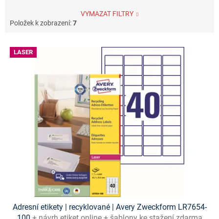
VYMAZAT FILTRY
Položek k zobrazení:
7
V
LASER
ý
p
i
s
p
r
o
d
u
k
t
ů
Adresní etikety | recyklované | Avery Zweckform LR7654-
100
+ návrh etiket online + šablony ke stažení zdarma