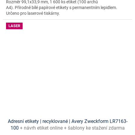
Rozměr 99,1x33,9 mm, 1 600 ks etiket (100 archů
A4). Přírodně bílé papírové etikety s permanentním lepidlem.
Určeno pro laserové tiskárny.
LASER
Adresní etikety | recyklované | Avery Zweckform LR7163-
100
+ návrh etiket online + šablony ke stažení zdarma