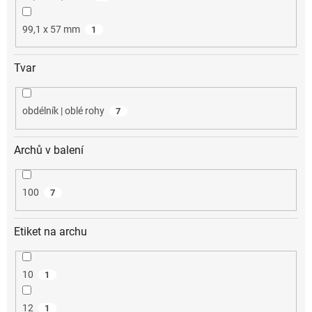
99,1 x 57 mm
1
Tvar
obdélník | oblé rohy
7
Archů v balení
100
7
Etiket na archu
10
1
12
1