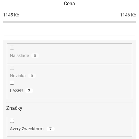
Cena
r
o
1145
Kč
1146
Kč
d
u
k
t
ů
Na skladě
0
Novinka
0
LASER
7
Značky
Avery Zweckform
7