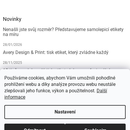
Novinky
Nenašli jste svůj rozměr? Představujeme samolepicí etikety
na míru
28/01/2026
Avery Design & Print: tisk etiket, který zvládne každý
28/11/2025
10 tipů pro dokonalý tisk etiket: Jak na profesionální
výsledek bez starostí
Používáme cookies, abychom Vám umožnili pohodlné
prohlížení webu a díky analýze provozu webu neustále
19/07/2025
zlepšovali jeho funkce, výkon a použitelnost.
Další
informace
Vytvořil Shoptet
Nastavení
Copyright 2026
KALEDA, a.s. | etikety-stitky.cz
. Všechna práva