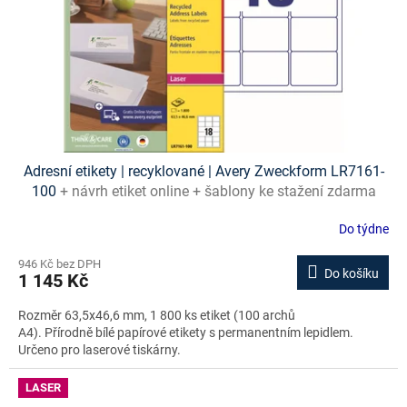
Adresní etikety | recyklované | Avery Zweckform LR7161-
100
+ návrh etiket online + šablony ke stažení zdarma
Do týdne
946 Kč bez DPH
Do košíku
1 145 Kč
Rozměr 63,5x46,6 mm, 1 800 ks etiket (100 archů
A4). Přírodně bílé papírové etikety s permanentním lepidlem.
Určeno pro laserové tiskárny.
LASER