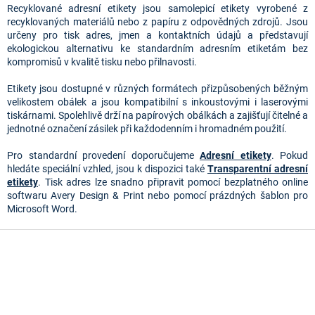
l
Recyklované adresní etikety jsou samolepicí etikety vyrobené z
á
recyklovaných materiálů nebo z papíru z odpovědných zdrojů. Jsou
d
určeny pro tisk adres, jmen a kontaktních údajů a představují
a
ekologickou alternativu ke standardním adresním etiketám bez
c
kompromisů v kvalitě tisku nebo přilnavosti.
í
p
Etikety jsou dostupné v různých formátech přizpůsobených běžným
r
velikostem obálek a jsou kompatibilní s inkoustovými i laserovými
v
tiskárnami. Spolehlivě drží na papírových obálkách a zajišťují čitelné a
k
jednotné označení zásilek při každodenním i hromadném použití.
y
v
Pro standardní provedení doporučujeme
Adresní etikety
. Pokud
ý
hledáte speciální vzhled, jsou k dispozici také
Transparentní adresní
p
etikety
. Tisk adres lze snadno připravit pomocí bezplatného online
i
softwaru Avery Design & Print nebo pomocí prázdných šablon pro
s
Microsoft Word.
u
Z
á
p
a
t
í