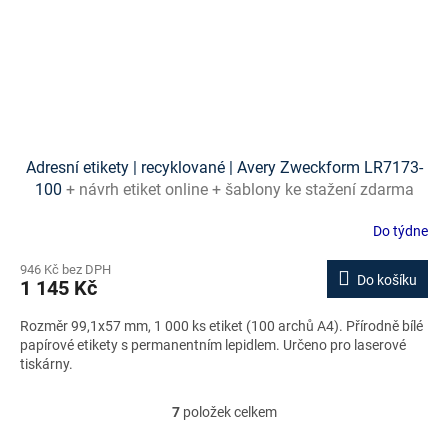
Adresní etikety | recyklované | Avery Zweckform LR7173-
100
+ návrh etiket online + šablony ke stažení zdarma
Do týdne
946 Kč bez DPH
Do košíku
1 145 Kč
Rozměr 99,1x57 mm, 1 000 ks etiket (100 archů A4). Přírodně bílé
papírové etikety s permanentním lepidlem. Určeno pro laserové
tiskárny.
7
položek celkem
O
v