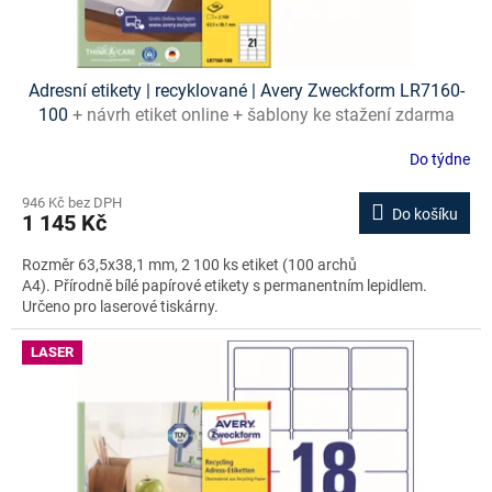
Adresní etikety | recyklované | Avery Zweckform LR7160-
100
+ návrh etiket online + šablony ke stažení zdarma
Do týdne
946 Kč bez DPH
Do košíku
1 145 Kč
Rozměr 63,5x38,1 mm, 2 100 ks etiket (100 archů
A4). Přírodně bílé papírové etikety s permanentním lepidlem.
Určeno pro laserové tiskárny.
LASER