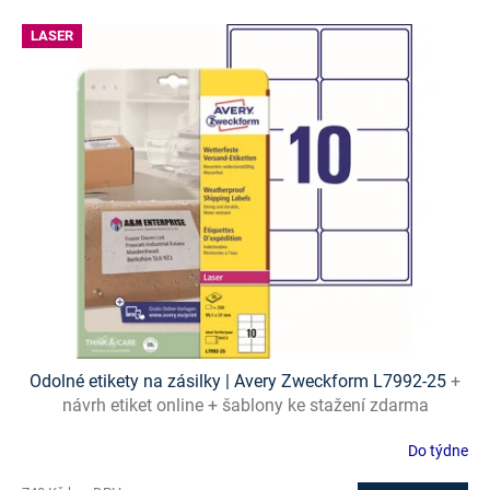
V
LASER
ý
p
i
s
p
r
o
d
u
k
t
ů
Odolné etikety na zásilky | Avery Zweckform L7992-25
+
návrh etiket online + šablony ke stažení zdarma
Do týdne