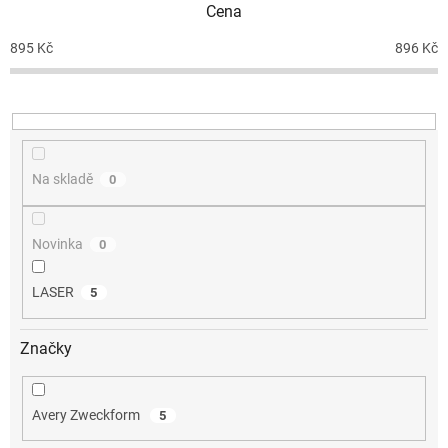
Cena
r
o
895
Kč
896
Kč
d
u
k
t
ů
Na skladě
0
Novinka
0
LASER
5
Značky
Avery Zweckform
5