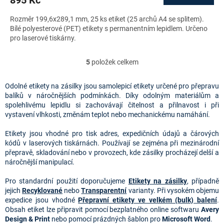
895 Kč
Rozměr 199,6x289,1 mm, 25 ks etiket (25 archů A4 se splitem).
Bílé polyesterové (PET) etikety s permanentním lepidlem. Určeno
pro laserové tiskárny.
5
položek celkem
O
v
l
Odolné etikety na zásilky jsou samolepicí etikety určené pro přepravu
á
balíků v náročnějších podmínkách. Díky odolným materiálům a
d
spolehlivému lepidlu si zachovávají čitelnost a přilnavost i při
a
vystavení vlhkosti, změnám teplot nebo mechanickému namáhání.
c
í
Etikety jsou vhodné pro tisk adres, expedičních údajů a čárových
p
kódů v laserových tiskárnách. Používají se zejména při mezinárodní
r
přepravě, skladování nebo v provozech, kde zásilky procházejí delší a
v
náročnější manipulací.
k
y
Pro standardní použití doporučujeme
Etikety na zásilky
, případně
v
jejich
Recyklované
nebo
Transparentní
varianty. Při vysokém objemu
ý
expedice jsou vhodné
Přepravní etikety ve velkém (bulk) balení
.
p
Obsah etiket lze připravit pomocí bezplatného online softwaru
Avery
i
Design & Print
nebo pomocí prázdných šablon pro
Microsoft Word
.