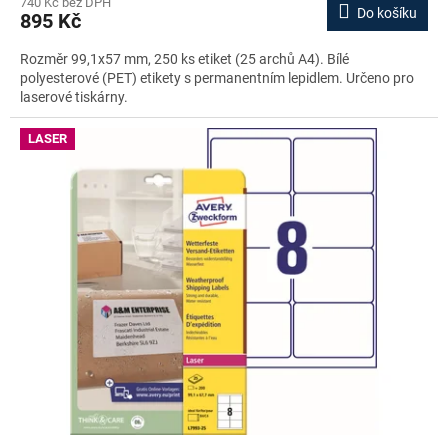
740 Kč bez DPH
Do košíku
895 Kč
Rozměr 99,1x57 mm, 250 ks etiket (25 archů A4). Bílé
polyesterové (PET) etikety s permanentním lepidlem. Určeno pro
laserové tiskárny.
LASER