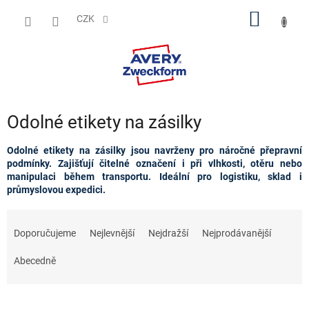
Přejít
NÁKUP
na
CZK
obsah
KOŠÍK
Odolné etikety na zásilky
Odolné etikety na zásilky jsou navrženy pro náročné přepravní
podmínky. Zajišťují čitelné označení i při vlhkosti, otěru nebo
manipulaci během transportu. Ideální pro logistiku, sklad i
průmyslovou expedici.
Ř
a
Doporučujeme
Nejlevnější
Nejdražší
Nejprodávanější
z
e
Abecedně
n
í
p