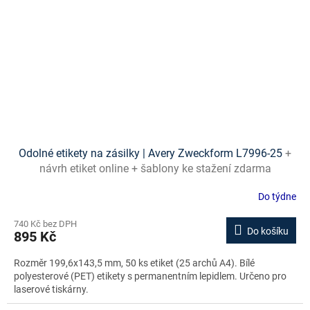
Odolné etikety na zásilky | Avery Zweckform L7996-25
+
návrh etiket online + šablony ke stažení zdarma
Do týdne
740 Kč bez DPH
Do košíku
895 Kč
Rozměr 199,6x143,5 mm, 50 ks etiket (25 archů A4). Bílé
polyesterové (PET) etikety s permanentním lepidlem. Určeno pro
laserové tiskárny.