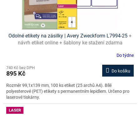
Odolné etikety na zásilky | Avery Zweckform L7994-25
+
návrh etiket online + šablony ke stažení zdarma
Do týdne
740 Kč bez DPH
Do košíku
895 Kč
Rozměr 99,1x139 mm, 100 ks etiket (25 archů A4). Bílé
polyesterové (PET) etikety s permanentním lepidlem. Určeno pro
laserové tiskárny.
LASER