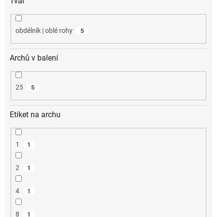
Tvar
obdélník | oblé rohy
5
Archů v balení
25
5
Etiket na archu
1
1
2
1
4
1
8
1