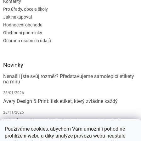
Kontakty
Pro úřady, obce a školy
Jak nakupovat
Hodnocení obchodu
Obchodní podmínky
Ochrana osobních údajů
Novinky
Nenašli jste svůj rozměr? Představujeme samolepicí etikety
na míru
28/01/2026
Avery Design & Print: tisk etiket, který zvládne každý
28/11/2025
10 tipů pro dokonalý tisk etiket: Jak na profesionální
výsledek bez starostí
Používáme cookies, abychom Vám umožnili pohodlné
prohlížení webu a díky analýze provozu webu neustále
19/07/2025