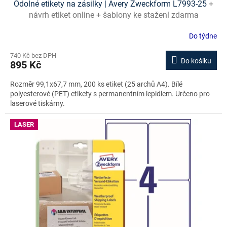
Odolné etikety na zásilky | Avery Zweckform L7993-25
+
návrh etiket online + šablony ke stažení zdarma
Do týdne
740 Kč bez DPH
Do košíku
895 Kč
Rozměr 99,1x67,7 mm, 200 ks etiket (25 archů A4). Bílé
polyesterové (PET) etikety s permanentním lepidlem. Určeno pro
laserové tiskárny.
LASER