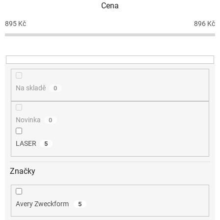
Cena
r
o
895
Kč
896
Kč
d
u
k
t
ů
Na skladě
0
Novinka
0
LASER
5
Značky
Avery Zweckform
5