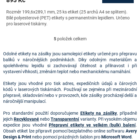
895 Kč
Rozměr 199,6x289,1 mm, 25 ks etiket (25 archů A4 se splitem).
Bílé polyesterové (PET) etikety s permanentním lepidlem. Určeno
pro laserové tiskárny.
5
položek celkem
O
v
l
Odolné etikety na zásilky jsou samolepicí etikety určené pro přepravu
á
balíků v náročnějších podmínkách. Díky odolným materiálům a
d
spolehlivému lepidlu si zachovávají čitelnost a přilnavost i při
a
vystavení vlhkosti, změnám teplot nebo mechanickému namáhání.
c
í
Etikety jsou vhodné pro tisk adres, expedičních údajů a čárových
p
kódů v laserových tiskárnách. Používají se zejména při mezinárodní
r
přepravě, skladování nebo v provozech, kde zásilky procházejí delší a
v
náročnější manipulací.
k
y
Pro standardní použití doporučujeme
Etikety na zásilky
, případně
v
jejich
Recyklované
nebo
Transparentní
varianty. Při vysokém objemu
ý
expedice jsou vhodné
Přepravní etikety ve velkém (bulk) balení
.
p
Obsah etiket lze připravit pomocí bezplatného online softwaru
Avery
i
Design & Print
nebo pomocí prázdných šablon pro
Microsoft Word
.