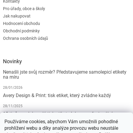
Kontakty
Pro úřady, obce a školy
Jak nakupovat
Hodnocení obchodu
Obchodní podmínky
Ochrana osobních údajů
Novinky
Nenašli jste svůj rozměr? Představujeme samolepicí etikety
na míru
28/01/2026
Avery Design & Print: tisk etiket, který zvládne každý
28/11/2025
10 tipů pro dokonalý tisk etiket: Jak na profesionální
výsledek bez starostí
Používáme cookies, abychom Vám umožnili pohodlné
prohlížení webu a díky analýze provozu webu neustále
19/07/2025