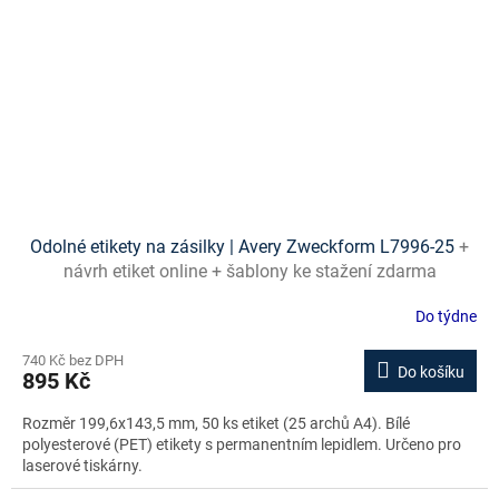
Odolné etikety na zásilky | Avery Zweckform L7996-25
+
návrh etiket online + šablony ke stažení zdarma
Do týdne
740 Kč bez DPH
Do košíku
895 Kč
Rozměr 199,6x143,5 mm, 50 ks etiket (25 archů A4). Bílé
polyesterové (PET) etikety s permanentním lepidlem. Určeno pro
laserové tiskárny.