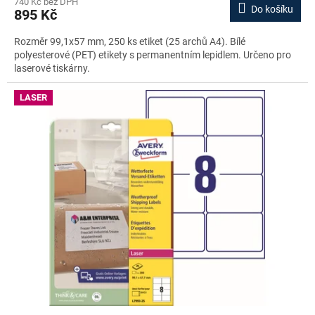
740 Kč bez DPH
Do košíku
895 Kč
Rozměr 99,1x57 mm, 250 ks etiket (25 archů A4). Bílé
polyesterové (PET) etikety s permanentním lepidlem. Určeno pro
laserové tiskárny.
LASER