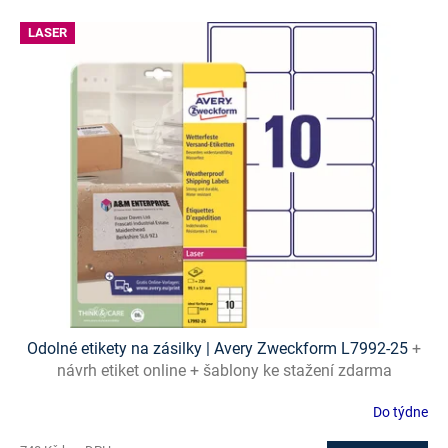
V
LASER
ý
p
i
s
p
r
o
d
u
k
t
ů
Odolné etikety na zásilky | Avery Zweckform L7992-25
+
návrh etiket online + šablony ke stažení zdarma
Do týdne