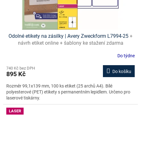
Odolné etikety na zásilky | Avery Zweckform L7994-25
+
návrh etiket online + šablony ke stažení zdarma
Do týdne
740 Kč bez DPH
Do košíku
895 Kč
Rozměr 99,1x139 mm, 100 ks etiket (25 archů A4). Bílé
polyesterové (PET) etikety s permanentním lepidlem. Určeno pro
laserové tiskárny.
LASER