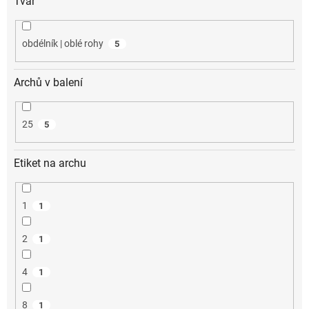
Tvar
obdélník | oblé rohy
5
Archů v balení
25
5
Etiket na archu
1
1
2
1
4
1
8
1