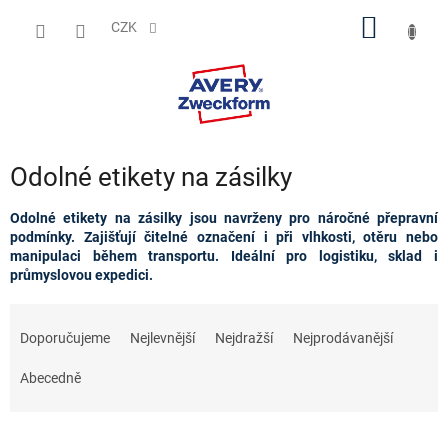
Přejít
NÁKUP
na
CZK
obsah
KOŠÍK
Odolné etikety na zásilky
Odolné etikety na zásilky jsou navrženy pro náročné přepravní
podmínky. Zajišťují čitelné označení i při vlhkosti, otěru nebo
manipulaci během transportu. Ideální pro logistiku, sklad i
průmyslovou expedici.
Ř
a
Doporučujeme
Nejlevnější
Nejdražší
Nejprodávanější
z
e
Abecedně
n
í
p