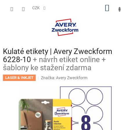
Přejít
NÁKUP
na
CZK
obsah
KOŠÍK
Kulaté etikety | Avery Zweckform
6228-10
+ návrh etiket online +
šablony ke stažení zdarma
Značka:
Avery Zweckform
LASER & INKJET