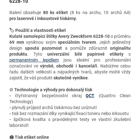
6228-10
Balení obsahuje
80 ks etiket
(8 ks na archu, 10 archů A4)
pro
laserové i inkoustové tiskárny.
🏷️ Použití a vlastnosti etiket
Kulaté samolepicí štítky Avery Zweckform 6228-10
o průměru
69
mm
vyniknou svým
speciálním tvarem
. Jejich jedinečný
design
upoutá pozornost
a pomůže zdůraznit
originalitu
produktu
. Tyto
univerzální bílé papírové etikety
s
permanentním lepidlem
jsou ideální pro profesionální
označování ve
výrobě, obchodě i kanceláři
. Nabízíme celou
řadu dalších velikostí a nápadných tvarů, abyste mohli vždy
zajistit, že váš produkt
skutečně vynikne
.
⚙️
Technologie a výhody
pro dokonalý tisk
-
čtyřstranný bezpečnostní okraj
QCT
(Quattro Clean
Technology)
-
plynulý průjezd archů tiskárnou bez uvíznutí
-
tisk bez rozmazání díky vynikající fixaci toneru nebo inkoustu
-
špičková kvalita s pravidelnými testy ve vlastní zkušební
laboratoři
🖨️ Tisk etiket online