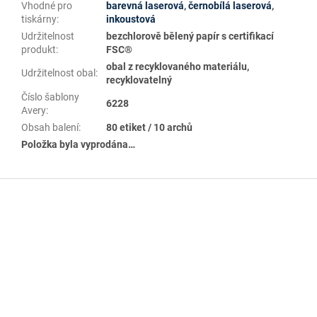
Vhodné pro
barevná laserová
,
černobílá laserová
,
tiskárny
:
inkoustová
Udržitelnost
bezchlorově bělený papír s certifikací
produkt
:
FSC®
obal z recyklovaného materiálu,
Udržitelnost obal
:
recyklovatelný
Číslo šablony
6228
Avery
:
Obsah balení
:
80 etiket / 10 archů
Položka byla vyprodána…
Z
á
p
a
t
í