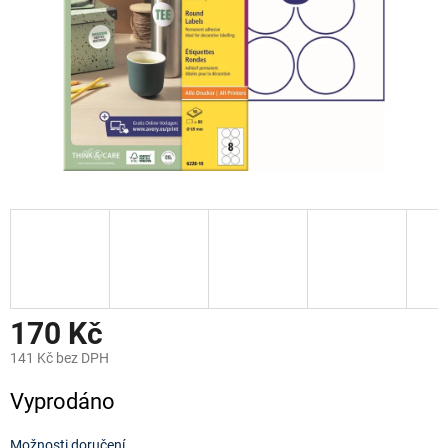
170 Kč
141 Kč bez DPH
Měrná
Vyprodáno
cena:
Možnosti doručení