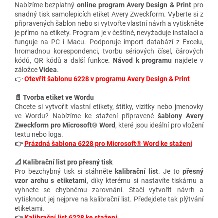
Nabízíme bezplatný
online program Avery Design & Print
pro
snadný tisk samolepicích etiket Avery Zweckform. Vyberte si z
připravených šablon nebo si vytvořte vlastní návrh a vytiskněte
je přímo na etikety. Program je v češtině, nevyžaduje instalaci a
funguje na PC i Macu. Podporuje import databází z Excelu,
hromadnou korespondenci, tvorbu sériových čísel, čárových
kódů, QR kódů a další funkce.
Návod k programu
najdete v
záložce
Videa
.
👉
Otevřít šablonu 6228 v programu Avery Design & Print
📄 Tvorba etiket ve Wordu
Chcete si vytvořit vlastní etikety, štítky, vizitky nebo jmenovky
ve Wordu? Nabízíme ke stažení připravené
šablony Avery
Zweckform pro Microsoft® Word
, které jsou ideální pro vložení
textu nebo loga.
👉
Prázdná šablona 6228 pro Microsoft® Word ke stažení
📐 Kalibrační list pro přesný tisk
Pro bezchybný tisk si stáhněte
kalibrační list
. Je to
přesný
vzor archu s etiketami
, díky kterému si nastavíte tiskárnu a
vyhnete se chybnému zarovnání. Stačí vytvořit návrh a
vytisknout jej nejprve na kalibrační list. Předejdete tak plýtvání
etiketami.
👉
Kalibrační list 6228 ke stažení