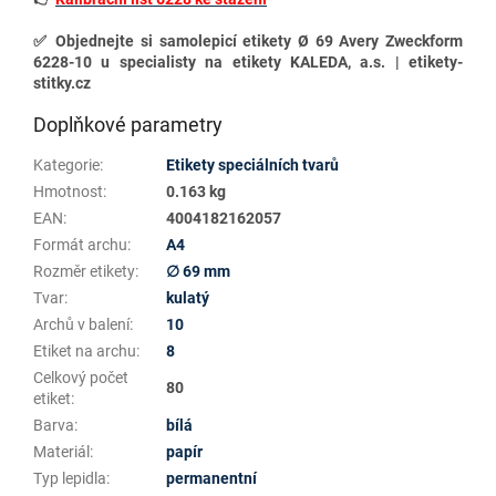
✅
Objednejte si samolepicí etikety Ø 69 Avery Zweckform
6228-10 u specialisty na etikety KALEDA, a.s. | etikety-
stitky.cz
Doplňkové parametry
Kategorie
:
Etikety speciálních tvarů
Hmotnost
:
0.163 kg
EAN
:
4004182162057
Formát archu
:
A4
Rozměr etikety
:
∅ 69 mm
Tvar
:
kulatý
Archů v balení
:
10
Etiket na archu
:
8
Celkový počet
80
etiket
:
Barva
:
bílá
Materiál
:
papír
Typ lepidla
:
permanentní