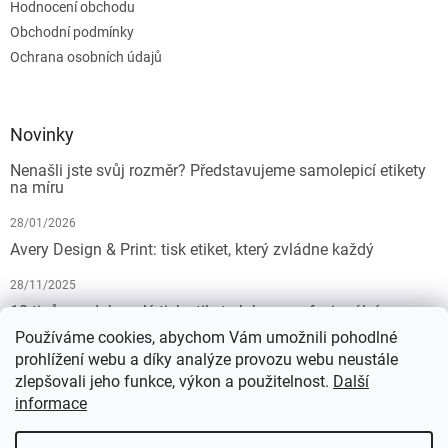
Hodnocení obchodu
Obchodní podmínky
Ochrana osobních údajů
Novinky
Nenašli jste svůj rozměr? Představujeme samolepicí etikety
na míru
28/01/2026
Avery Design & Print: tisk etiket, který zvládne každý
28/11/2025
10 tipů pro dokonalý tisk etiket: Jak na profesionální
výsledek bez starostí
Používáme cookies, abychom Vám umožnili pohodlné
prohlížení webu a díky analýze provozu webu neustále
19/07/2025
zlepšovali jeho funkce, výkon a použitelnost.
Další
informace
Vytvořil Shoptet