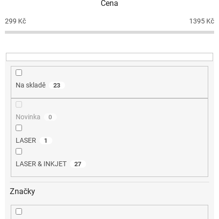
Cena
r
o
299
Kč
1395
Kč
d
u
k
t
ů
Na skladě
23
Novinka
0
LASER
1
LASER & INKJET
27
Značky