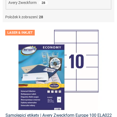
Avery Zweckform
28
Položek k zobrazení:
28
V
LASER & INKJET
ý
p
i
s
p
r
o
d
u
k
t
ů
Samolepicí etikety | Avery Zweckform Europe 100 ELA022