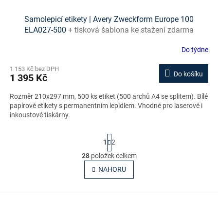
Samolepicí etikety | Avery Zweckform Europe 100
ELA027-500
+ tisková šablona ke stažení zdarma
Do týdne
1 153 Kč bez DPH
Do košíku
1 395 Kč
Rozměr 210x297 mm, 500 ks etiket (500 archů A4 se splitem). Bílé
papírové etikety s permanentním lepidlem. Vhodné pro laserové i
inkoustové tiskárny.
S
1
2
t
r
28
položek celkem
O
á
v
NAHORU
n
l
k
o
á
v
Z
d
á
a
á
n
c