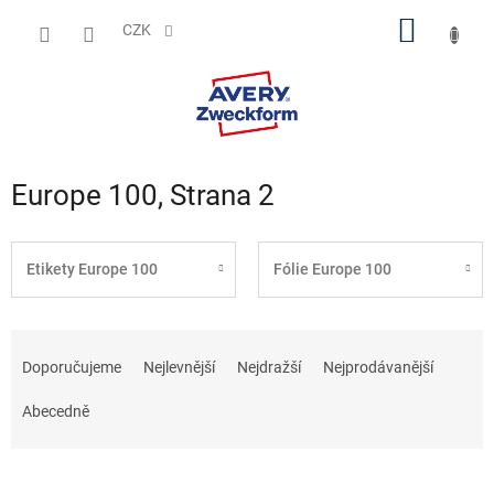
Přejít
NÁKUP
na
CZK
obsah
KOŠÍK
Europe 100
, Strana 2
Etikety Europe 100
Fólie Europe 100
Ř
a
Doporučujeme
Nejlevnější
Nejdražší
Nejprodávanější
z
e
Abecedně
n
í
p