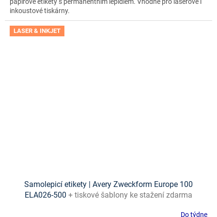
papírové etikety s permanentním lepidlem. Vhodné pro laserové i
inkoustové tiskárny.
LASER & INKJET
Samolepicí etikety | Avery Zweckform Europe 100
ELA026-500
+ tiskové šablony ke stažení zdarma
Do týdne