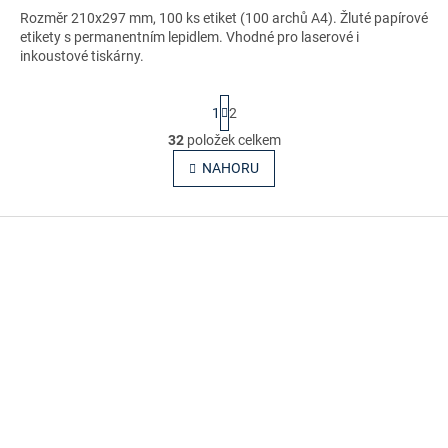
Rozměr 210x297 mm, 100 ks etiket (100 archů A4). Žluté papírové
etikety s permanentním lepidlem. Vhodné pro laserové i
inkoustové tiskárny.
S
1
2
t
r
32
položek celkem
O
á
v
NAHORU
n
l
k
o
á
v
Z
d
á
a
á
n
c
p
í
í
a
p
t
r
í
v
k
y
v
ý
p