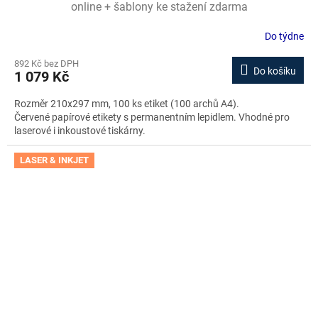
online + šablony ke stažení zdarma
Do týdne
892 Kč bez DPH
Do košíku
1 079 Kč
Rozměr 210x297 mm, 100 ks etiket (100 archů A4).
Červené papírové etikety s permanentním lepidlem. Vhodné pro
laserové i inkoustové tiskárny.
LASER & INKJET