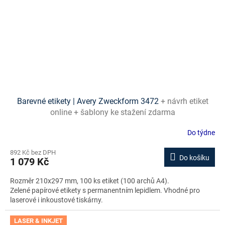
Barevné etikety | Avery Zweckform 3472
+ návrh etiket
online + šablony ke stažení zdarma
Do týdne
892 Kč bez DPH
Do košíku
1 079 Kč
Rozměr 210x297 mm, 100 ks etiket (100 archů A4).
Zelené papírové etikety s permanentním lepidlem. Vhodné pro
laserové i inkoustové tiskárny.
LASER & INKJET