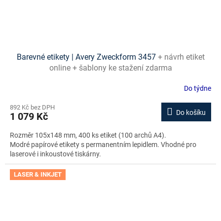
Barevné etikety | Avery Zweckform 3457
+ návrh etiket
online + šablony ke stažení zdarma
Do týdne
892 Kč bez DPH
Do košíku
1 079 Kč
Rozměr 105x148 mm, 400 ks etiket (100 archů A4).
Modré papírové etikety s permanentním lepidlem. Vhodné pro
laserové i inkoustové tiskárny.
LASER & INKJET