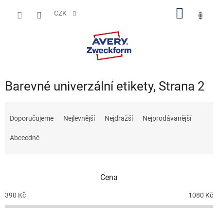
Přejít
NÁKUP
na
CZK
obsah
KOŠÍK
Barevné univerzální etikety
, Strana 2
Ř
a
Doporučujeme
Nejlevnější
Nejdražší
Nejprodávanější
z
e
Abecedně
n
í
p
Cena
r
o
390
Kč
1080
Kč
d
u