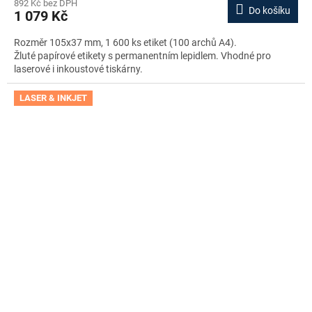
892 Kč bez DPH
Do košíku
1 079 Kč
Rozměr 105x37 mm, 1 600 ks etiket (100 archů A4).
Žluté papírové etikety s permanentním lepidlem. Vhodné pro
laserové i inkoustové tiskárny.
LASER & INKJET