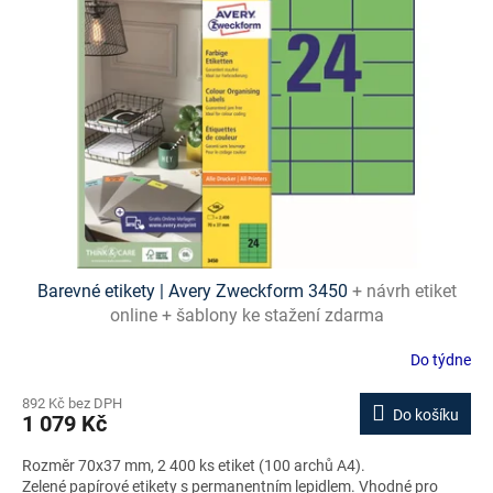
i
s
p
r
o
d
u
k
t
ů
Barevné etikety | Avery Zweckform 3450
+ návrh etiket
online + šablony ke stažení zdarma
Do týdne
892 Kč bez DPH
Do košíku
1 079 Kč
Rozměr 70x37 mm, 2 400 ks etiket (100 archů A4).
Zelené papírové etikety s permanentním lepidlem. Vhodné pro