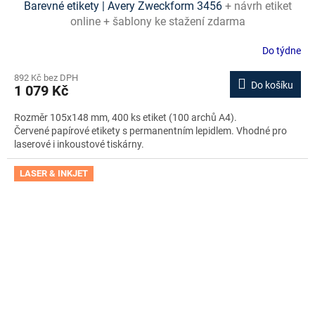
Barevné etikety | Avery Zweckform 3456
+ návrh etiket
online + šablony ke stažení zdarma
Do týdne
892 Kč bez DPH
Do košíku
1 079 Kč
Rozměr 105x148 mm, 400 ks etiket (100 archů A4).
Červené papírové etikety s permanentním lepidlem. Vhodné pro
laserové i inkoustové tiskárny.
LASER & INKJET