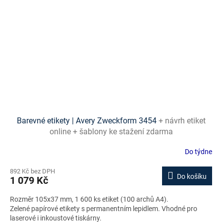
Barevné etikety | Avery Zweckform 3454
+ návrh etiket
online + šablony ke stažení zdarma
Do týdne
892 Kč bez DPH
Do košíku
1 079 Kč
Rozměr 105x37 mm, 1 600 ks etiket (100 archů A4).
Zelené papírové etikety s permanentním lepidlem. Vhodné pro
laserové i inkoustové tiskárny.