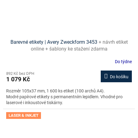
Barevné etikety | Avery Zweckform 3453
+ návrh etiket
online + šablony ke stažení zdarma
Do týdne
892 Kč bez DPH
Do košíku
1 079 Kč
Rozměr 105x37 mm, 1 600 ks etiket (100 archů A4).
Modré papírové etikety s permanentním lepidlem. Vhodné pro
laserové i inkoustové tiskárny.
LASER & INKJET