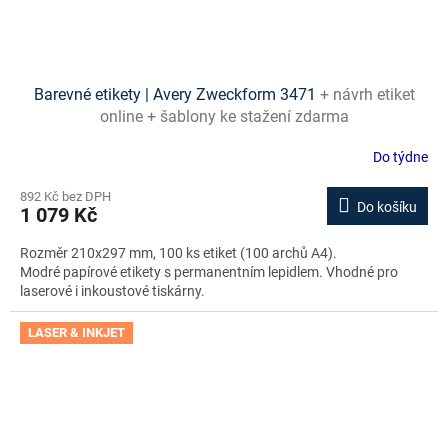
Barevné etikety | Avery Zweckform 3471
+ návrh etiket
online + šablony ke stažení zdarma
Do týdne
892 Kč bez DPH
Do košíku
1 079 Kč
Rozměr 210x297 mm, 100 ks etiket (100 archů A4).
Modré papírové etikety s permanentním lepidlem. Vhodné pro
laserové i inkoustové tiskárny.
LASER & INKJET