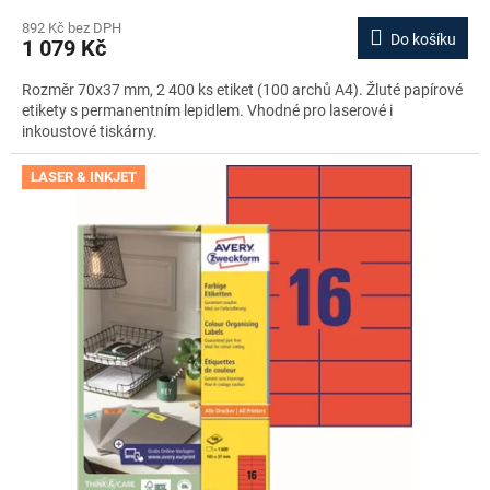
892 Kč bez DPH
Do košíku
1 079 Kč
Rozměr 70x37 mm, 2 400 ks etiket (100 archů A4). Žluté papírové
etikety s permanentním lepidlem. Vhodné pro laserové i
inkoustové tiskárny.
LASER & INKJET