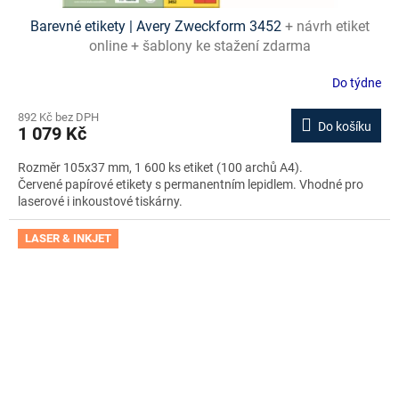
Barevné etikety | Avery Zweckform 3452
+ návrh etiket
online + šablony ke stažení zdarma
Do týdne
892 Kč bez DPH
Do košíku
1 079 Kč
Rozměr 105x37 mm, 1 600 ks etiket (100 archů A4).
Červené papírové etikety s permanentním lepidlem. Vhodné pro
laserové i inkoustové tiskárny.
LASER & INKJET