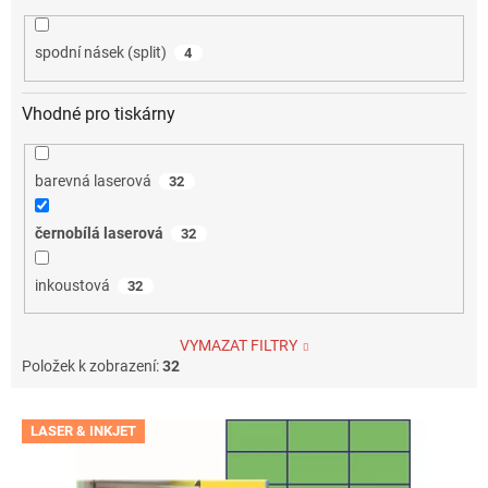
spodní násek (split)
4
Vhodné pro tiskárny
barevná laserová
32
černobílá laserová
32
inkoustová
32
VYMAZAT FILTRY
Položek k zobrazení:
32
V
LASER & INKJET
ý
p