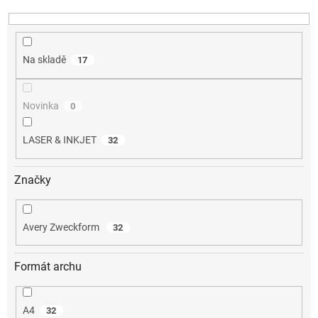
k
t
ů
Na skladě
17
Novinka
0
LASER & INKJET
32
Značky
Avery Zweckform
32
Formát archu
A4
32