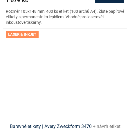
1 079 Kč
Rozměr 105x148 mm, 400 ks etiket (100 archů A4). Žluté papírové
etikety s permanentním lepidlem. Vhodné pro laserové i
inkoustové tiskárny.
LASER & INKJET
Barevné etikety | Avery Zweckform 3470
+ návrh etiket