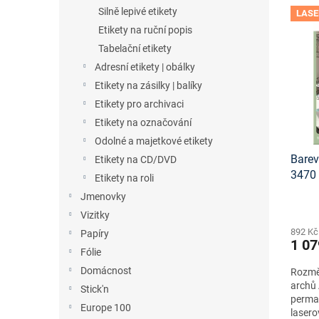
n
V
n
Silně lepivé etikety
LASE
e
ý
í
Etikety na ruční popis
l
p
p
Tabelační etikety
i
r
s
o
Adresní etikety | obálky
p
d
Etikety na zásilky | balíky
r
u
Etikety pro archivaci
o
k
Etikety na označování
d
t
Odolné a majetkové etikety
u
ů
Barev
k
Etikety na CD/DVD
3470
t
Etikety na roli
ke st
ů
Jmenovky
Vizitky
892 Kč
Papíry
1 07
Fólie
Domácnost
Rozmě
archů 
Stick'n
perma
Europe 100
lasero