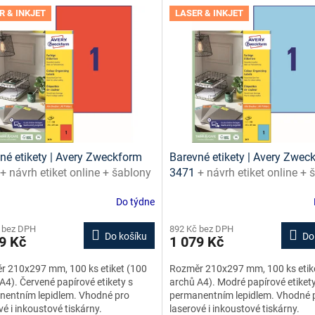
R & INKJET
LASER & INKJET
né etikety | Avery Zweckform
Barevné etikety | Avery Zwec
+ návrh etiket online + šablony
3471
+ návrh etiket online + 
ažení zdarma
ke stažení zdarma
Do týdne
 bez DPH
892 Kč bez DPH
Do košíku
Do
9 Kč
1 079 Kč
r 210x297 mm, 100 ks etiket (100
Rozměr 210x297 mm, 100 ks etik
A4). Červené papírové etikety s
archů A4). Modré papírové etikety
nentním lepidlem. Vhodné pro
permanentním lepidlem. Vhodné 
vé i inkoustové tiskárny.
laserové i inkoustové tiskárny.