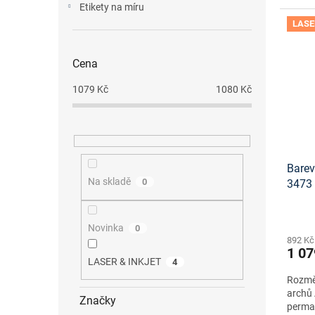
Etikety na míru
LASE
Cena
1079
Kč
1080
Kč
Barev
Na skladě
0
3473
ke st
Novinka
0
892 Kč
1 07
LASER & INKJET
4
Rozmě
archů 
Značky
perma