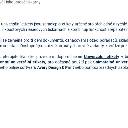
vé i inkoustové tiskárny.
O
v
univerzální etikety jsou samolepicí etikety určené pro přehledné a rychl
l
inkoustových i laserových tiskárnách a kombinují funkčnost s lepší čiteln
á
d
jí se zejména pro třídění dokumentů, označování složek, pořadačů, skl
a
 orientaci. Dostupné jsou různé formáty i barevné varianty, které lze p
c
í
referujete klasické provedení, doporučujeme
Univerzální etikety
v bí
p
ntní univerzální etikety
, pro dočasné použití pak
Snímatelné univerz
r
ného online softwaru
Avery Design & Print
nebo pomocí prázdných šablon
v
k
y
v
ý
p
i
s
u