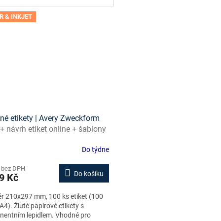
R & INKJET
né etikety | Avery Zweckform
+ návrh etiket online + šablony
ažení zdarma
Do týdne
 bez DPH
Do košíku
9 Kč
r 210x297 mm, 100 ks etiket (100
A4). Žluté papírové etikety s
nentním lepidlem. Vhodné pro