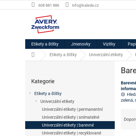
Přejít
608 881 886
info@kaleda.cz
na
obsah
Etikety a štítky
Jmenovky
Vizitky
Papí
Domů
Etikety a štítky
Univerzální etikety
P
Bare
o
Přeskočit
s
Kategorie
kategorie
Barevné 
t
informac
r
Etikety a štítky
🟡 Hled
a
zelená,
Univerzální etikety
n
Univerzální etikety | permanentní
n
Ř
í
Univerzální etikety | snímatelné
a
Dopor
p
z
Univerzální etikety | barevné
a
e
Univerzální etikety | recyklované