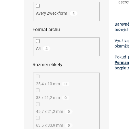
lasero
Avery Zweckform
4
Barevné 
Formát archu
běžných 
Využíva
okamžité
A4
4
Pokud p
Permane
Rozměr etikety
bezplat
25,4 x 10 mm
0
38 x 21,2 mm
0
45,7 x 21,2 mm
0
63,5 x 33,9 mm
0