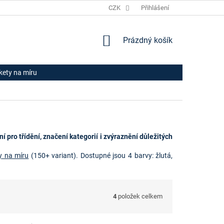
JAK NAKUPOVAT
HODNOCENÍ OBCHODU
CZK
Přihlášení
OBCHODNÍ PODM
NÁKUPNÍ
Prázdný košík
KOŠÍK
ikety na míru
ní pro třídění, značení kategorií i zvýraznění důležitých
ty na míru
(150+ variant). Dostupné jsou 4 barvy: žlutá,
4
položek celkem