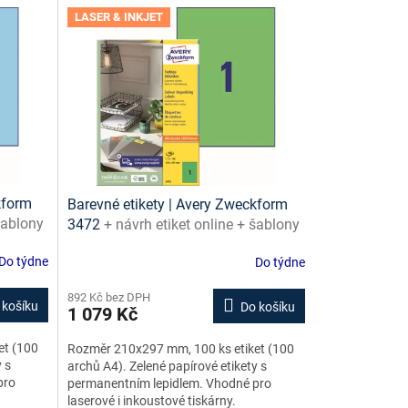
LASER & INKJET
kform
Barevné etikety | Avery Zweckform
šablony
3472
+ návrh etiket online + šablony
ke stažení zdarma
Do týdne
Do týdne
892 Kč bez DPH
 košíku
Do košíku
1 079 Kč
et (100
Rozměr 210x297 mm, 100 ks etiket (100
 s
archů A4). Zelené papírové etikety s
pro
permanentním lepidlem. Vhodné pro
laserové i inkoustové tiskárny.