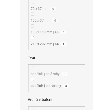
70 x 37 mm
0
105 x 37 mm
0
105 x 148 mm | A6
0
210 x 297 mm | A4
4
Tvar
obdélník | oblé rohy
0
obdélník | ostré rohy
4
Archů v balení