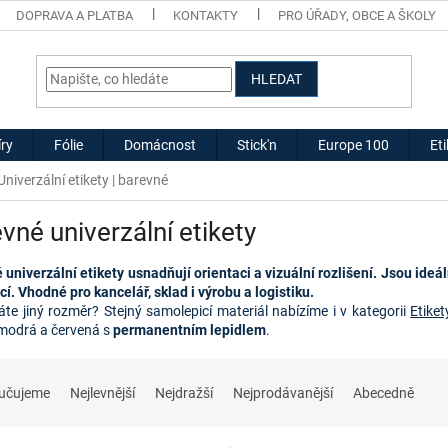
DOPRAVA A PLATBA
KONTAKTY
PRO ÚŘADY, OBCE A ŠKOLY
HLEDAT
ry
Fólie
Domácnost
Stick'n
Europe 100
Et
Univerzální etikety | barevné
vné univerzální etikety
univerzální etikety usnadňují orientaci a vizuální rozlišení. Jsou ideál
í. Vhodné pro kancelář, sklad i výrobu a logistiku.
áte jiný rozměr? Stejný samolepicí materiál nabízíme i v kategorii
Etike
 modrá a červená s
permanentním lepidlem
.
učujeme
Nejlevnější
Nejdražší
Nejprodávanější
Abecedně