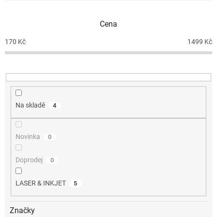
í
p
Cena
r
o
170
Kč
1499
Kč
d
u
k
t
ů
Na skladě
4
Novinka
0
Doprodej
0
LASER & INKJET
5
Značky