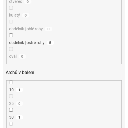
čtverec
0
kulatý
0
obdélník | oblé rohy
0
obdélník | ostré rohy
5
ovál
0
Archů v balení
10
1
25
0
30
1