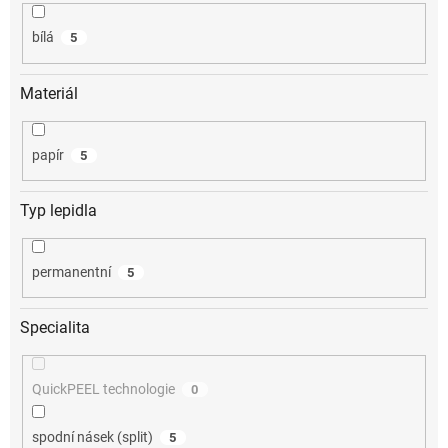
bílá
5
Materiál
papír
5
Typ lepidla
permanentní
5
Specialita
QuickPEEL technologie
0
spodní násek (split)
5