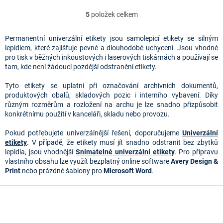
5
položek celkem
O
v
l
Permanentní univerzální etikety jsou samolepicí etikety se silným
á
lepidlem, které zajišťuje pevné a dlouhodobé uchycení. Jsou vhodné
d
pro tisk v běžných inkoustových i laserových tiskárnách a používají se
a
tam, kde není žádoucí pozdější odstranění etikety.
c
í
Tyto etikety se uplatní při označování archivních dokumentů,
p
produktových obalů, skladových pozic i interního vybavení. Díky
r
různým rozměrům a rozložení na archu je lze snadno přizpůsobit
v
konkrétnímu použití v kanceláři, skladu nebo provozu.
k
y
Pokud potřebujete univerzálnější řešení, doporučujeme
Univerzální
v
etikety
. V případě, že etikety musí jít snadno odstranit bez zbytků
ý
lepidla, jsou vhodnější
Snímatelné univerzální etikety
. Pro přípravu
p
vlastního obsahu lze využít bezplatný online software
Avery Design &
i
Print
nebo prázdné šablony pro
Microsoft Word
.
s
u
Z
á
p
a