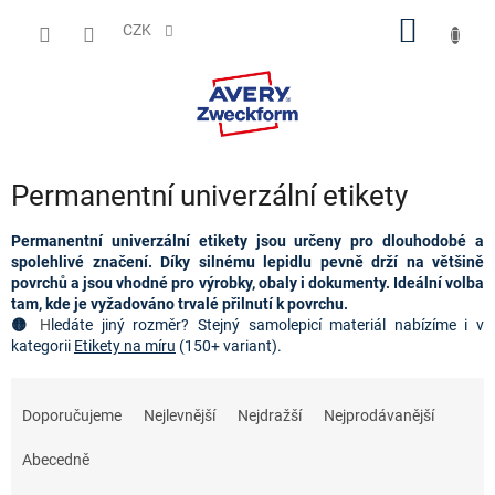
Přejít
NÁKUP
na
CZK
obsah
KOŠÍK
Permanentní univerzální etikety
Permanentní univerzální etikety jsou určeny pro dlouhodobé a 
spolehlivé značení. Díky silnému lepidlu pevně drží na většině 
povrchů a jsou vhodné pro výrobky, obaly i dokumenty. Ideální volba 
tam, kde je vyžadováno trvalé přilnutí k povrchu.
🟡 
H
ledáte jiný rozměr
? Stejný samolepicí materiál nabízíme i v 
kategorii 
Etikety na míru
 (150+ variant).
Ř
a
Doporučujeme
Nejlevnější
Nejdražší
Nejprodávanější
z
e
Abecedně
n