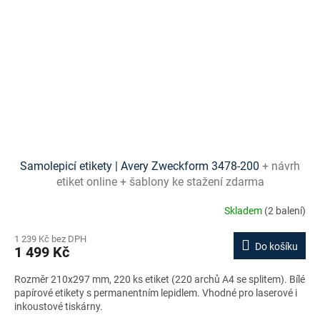
Samolepicí etikety | Avery Zweckform 3478-200
+ návrh
etiket online + šablony ke stažení zdarma
Skladem
(2 balení)
1 239 Kč bez DPH
Do košíku
1 499 Kč
Rozměr 210x297 mm, 220 ks etiket (220 archů A4 se splitem). Bílé
papírové etikety s permanentním lepidlem. Vhodné pro laserové i
inkoustové tiskárny.