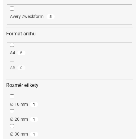
Avery Zweckform
5
Formát archu
A4
5
A5
0
Rozměr etikety
∅ 10 mm
1
∅ 20 mm
1
∅ 30 mm
1