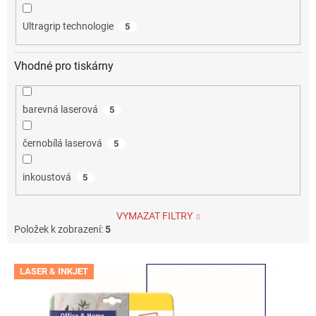
Ultragrip technologie
5
Vhodné pro tiskárny
barevná laserová
5
černobílá laserová
5
inkoustová
5
VYMAZAT FILTRY
Položek k zobrazení:
5
V
LASER & INKJET
ý
p
i