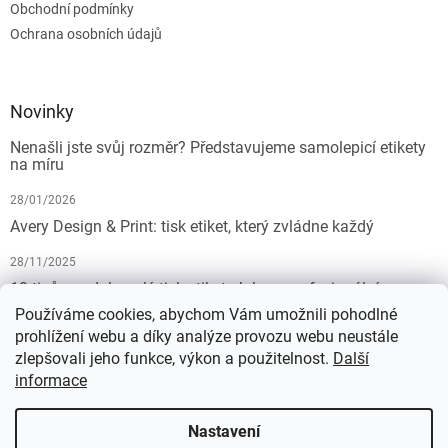
Obchodní podmínky
Ochrana osobních údajů
Novinky
Nenašli jste svůj rozměr? Představujeme samolepicí etikety
na míru
28/01/2026
Avery Design & Print: tisk etiket, který zvládne každý
28/11/2025
10 tipů pro dokonalý tisk etiket: Jak na profesionální
výsledek bez starostí
Používáme cookies, abychom Vám umožnili pohodlné
prohlížení webu a díky analýze provozu webu neustále
19/07/2025
zlepšovali jeho funkce, výkon a použitelnost.
Další
informace
Vytvořil Shoptet
Nastavení