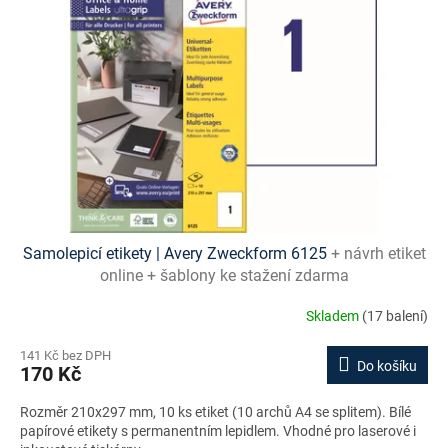
s
p
r
o
d
u
k
t
ů
Samolepicí etikety | Avery Zweckform 6125
+ návrh etiket
online + šablony ke stažení zdarma
Skladem
(17 balení)
141 Kč bez DPH
Do košíku
170 Kč
Rozměr 210x297 mm, 10 ks etiket (10 archů A4 se splitem). Bílé
papírové etikety s permanentním lepidlem. Vhodné pro laserové i