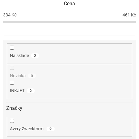
Cena
r
o
334
Kč
461
Kč
d
u
k
t
ů
Na skladě
2
Novinka
0
INKJET
2
Značky
Avery Zweckform
2