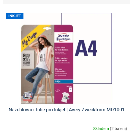
V
INKJET
ý
p
i
s
p
r
o
d
u
k
t
ů
Nažehlovací fólie pro Inkjet | Avery Zweckform MD1001
Skladem
(2 balení)