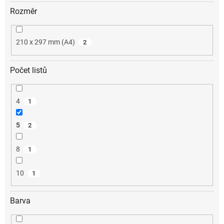
Rozměr
210 x 297 mm (A4)
2
Počet listů
4
1
5
2
8
1
10
1
Barva