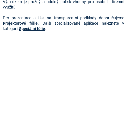
r
Výsledkem je pružný a odolný potisk vhodný pro osobní i firemní
v
využití.
k
y
Pro prezentace a tisk na transparentní podklady doporučujeme
v
Projektorové fólie
. Další specializované aplikace naleznete v
ý
kategorii
Speciální fólie
.
p
i
Z
s
á
u
p
a
t
í