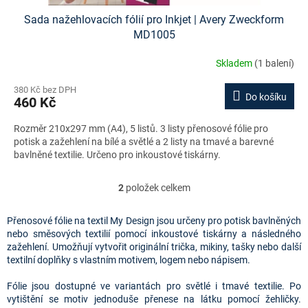
Sada nažehlovacích fólií pro Inkjet | Avery Zweckform
MD1005
Skladem
(1 balení)
380 Kč bez DPH
Do košíku
460 Kč
Rozměr 210x297 mm (A4), 5 listů. 3 listy přenosové fólie pro
potisk a zažehlení na bílé a světlé a 2 listy na tmavé a barevné
bavlněné textilie. Určeno pro inkoustové tiskárny.
2
položek celkem
O
v
l
Přenosové fólie na textil My Design jsou určeny pro potisk bavlněných
á
nebo směsových textilií pomocí inkoustové tiskárny a následného
d
zažehlení. Umožňují vytvořit originální trička, mikiny, tašky nebo další
a
textilní doplňky s vlastním motivem, logem nebo nápisem.
c
í
Fólie jsou dostupné ve variantách pro světlé i tmavé textilie. Po
p
vytištění se motiv jednoduše přenese na látku pomocí žehličky.