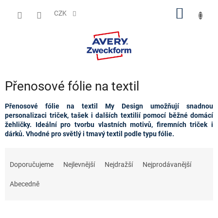
Přejít
NÁKUP
na
CZK
obsah
KOŠÍK
Přenosové fólie na textil
Přenosové fólie na textil My Design umožňují snadnou
personalizaci triček, tašek i dalších textilií pomocí běžné domácí
žehličky. Ideální pro tvorbu vlastních motivů, firemních triček i
dárků. Vhodné pro světlý i tmavý textil podle typu fólie.
Ř
a
Doporučujeme
Nejlevnější
Nejdražší
Nejprodávanější
z
e
Abecedně
n
í
p