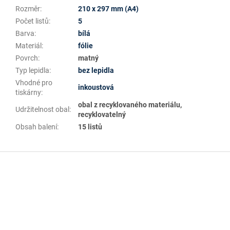
Rozměr
:
210 x 297 mm (A4)
Počet listů
:
5
Barva
:
bílá
Materiál
:
fólie
Povrch
:
matný
Typ lepidla
:
bez lepidla
Vhodné pro
inkoustová
tiskárny
:
obal z recyklovaného materiálu,
Udržitelnost obal
:
recyklovatelný
Obsah balení
:
15 listů
Z
á
p
a
t
í