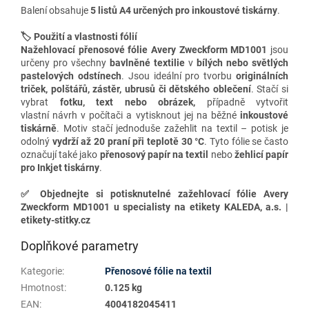
Balení obsahuje
5 listů A4
určených pro
inkoustové
tiskárny
.
🏷️ Použití a vlastnosti fólií
Nažehlovací přenosové fólie Avery Zweckform MD1001
jsou
určeny pro všechny
bavlněné textilie
v
bílých nebo světlých
pastelových odstínech
. Jsou ideální pro tvorbu
originálních
triček, polštářů, zástěr, ubrusů či dětského oblečení
. Stačí si
vybrat
fotku, text nebo obrázek,
případně vytvořit
vlastní návrh v počítači a vytisknout jej na běžné
inkoustové
tiskárně
. Motiv stačí jednoduše zažehlit na textil – potisk je
odolný
vydrží až 20 praní při teplotě 30 °C
. Tyto fólie se často
označují také jako
přenosový papír
na textil
nebo
žehlicí papír
pro Inkjet tiskárny
.
✅
Objednejte si potisknutelné zažehlovací fólie Avery
Zweckform MD1001 u specialisty na etikety KALEDA, a.s. |
etikety-stitky.cz
Doplňkové parametry
Kategorie
:
Přenosové fólie na textil
Hmotnost
:
0.125 kg
EAN
:
4004182045411