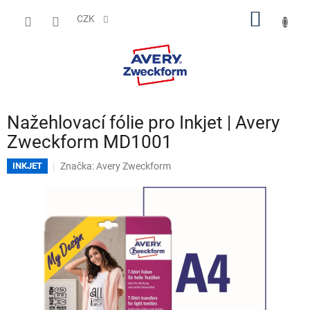
Přejít
NÁKUP
na
CZK
obsah
KOŠÍK
Nažehlovací fólie pro Inkjet | Avery
Zweckform MD1001
Značka:
Avery Zweckform
INKJET