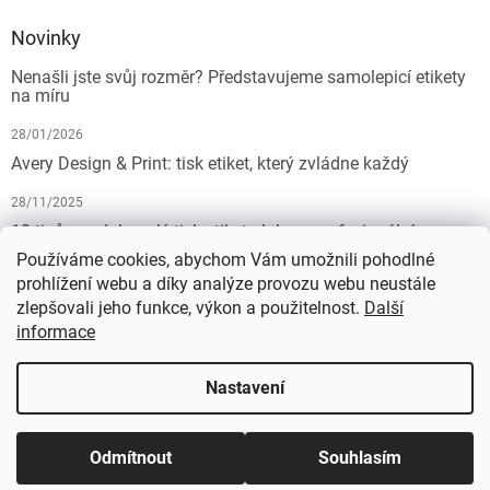
Novinky
Nenašli jste svůj rozměr? Představujeme samolepicí etikety
na míru
28/01/2026
Avery Design & Print: tisk etiket, který zvládne každý
28/11/2025
10 tipů pro dokonalý tisk etiket: Jak na profesionální
výsledek bez starostí
Používáme cookies, abychom Vám umožnili pohodlné
prohlížení webu a díky analýze provozu webu neustále
19/07/2025
zlepšovali jeho funkce, výkon a použitelnost.
Další
informace
Vytvořil Shoptet
Nastavení
Copyright 2026
KALEDA, a.s. | etikety-stitky.cz
. Všechna práva
Odmítnout
Souhlasím
vyhrazena.