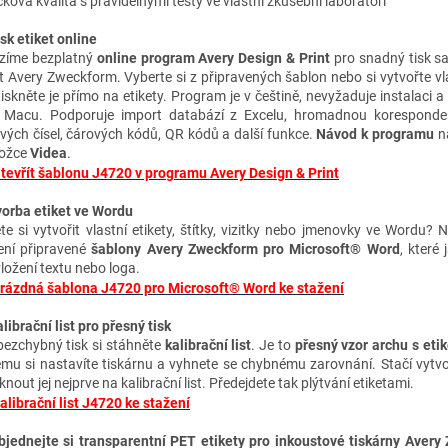
ková kvalita s pravidelnými testy ve vlastní zkušební laboratoři
isk etiket online
zíme bezplatný
online program Avery Design & Print
pro snadný tisk s
et Avery Zweckform. Vyberte si z připravených šablon nebo si vytvořte vl
tiskněte je přímo na etikety. Program je v češtině, nevyžaduje instalaci a
 Macu. Podporuje import databází z Excelu, hromadnou koresponden
ových čísel, čárových kódů, QR kódů a další funkce.
Návod k programu
na
ložce
Videa
.
tevřít šablonu J4720 v programu Avery Design & Print
vorba etiket ve Wordu
te si vytvořit vlastní etikety, štítky, vizitky nebo jmenovky ve Wordu? 
ení připravené
šablony Avery Zweckform pro Microsoft® Word
, které 
vložení textu nebo loga.
rázdná šablona J4720 pro Microsoft® Word ke stažení
librační list pro přesný tisk
bezchybný tisk si stáhněte
kalibrační list
. Je to
přesný vzor archu s eti
ému si nastavíte tiskárnu a vyhnete se chybnému zarovnání. Stačí vytvo
knout jej nejprve na kalibrační list. Předejdete tak plýtvání etiketami.
alibrační list J4720 ke stažení
bjednejte si transparentní PET etikety pro inkoustové tiskárny Aver