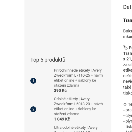
Det
Tran
Bale
inko
🏷️ P
Tran
x 2
Top 5 produktů
zás
etik
Přírodní hnědé etikety | Avery
Zweckform L7110-25
+ návrh
neči
etiket online + šablony ke
nevi
stažení zdarma
také
390 Kč
tisk
Odolné etikety | Avery
Zweckform L6013-20
+ návrh
⚙️
Te
etiket online + šablony ke
-
pra
stažení zdarma
-
čty
1 049 Kč
-
plyn
-
tis
Ultra odolné etikety | Avery