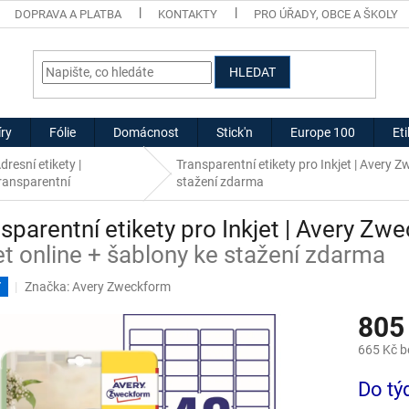
DOPRAVA A PLATBA
KONTAKTY
PRO ÚŘADY, OBCE A ŠKOLY
HLEDAT
ry
Fólie
Domácnost
Stick'n
Europe 100
Et
dresní etikety |
Transparentní etikety pro Inkjet | Avery
ransparentní
stažení zdarma
sparentní etikety pro Inkjet | Avery 
et online + šablony ke stažení zdarma
Značka:
Avery Zweckform
T
805
665 Kč 
Měrná
Do tý
cena: