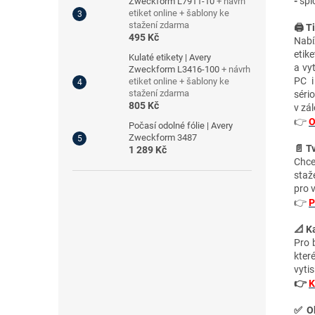
-
špič
Zweckform L7911-10
+ návrh
etiket online + šablony ke
stažení zdarma
🖨️ T
495 Kč
Nabí
etik
Kulaté etikety | Avery
a vy
Zweckform L3416-100
+ návrh
PC i
etiket online + šablony ke
stažení zdarma
séri
805 Kč
v zá
👉
O
Počasí odolné fólie | Avery
Zweckform 3487
📄 T
1 289 Kč
Chce
staž
pro 
👉
P
📐 Ka
Pro 
kter
vytis
👉
K
✅
O