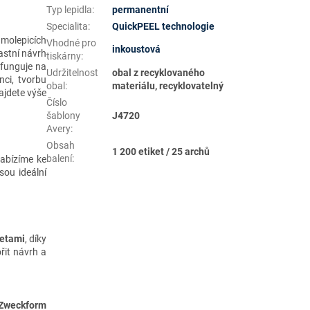
Typ lepidla
:
permanentní
Specialita
:
QuickPEEL technologie
amolepicích
Vhodné pro
inkoustová
astní návrh
tiskárny
:
 funguje na
Udržitelnost
obal z recyklovaného
ci, tvorbu
obal
:
materiálu, recyklovatelný
jdete výše
Číslo
šablony
J4720
Avery
:
Obsah
1 200 etiket / 25 archů
balení
:
Nabízíme ke
jsou ideální
ketami
, díky
řit návrh a
y Zweckform