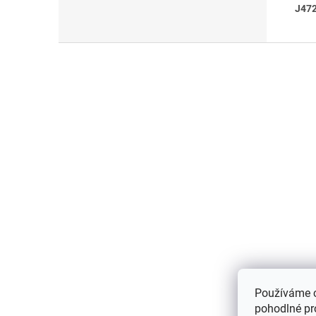
J472
Z
á
p
a
t
í
Používáme 
pohodlné pr