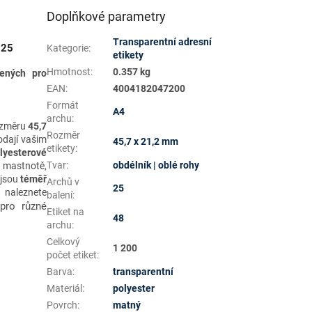
Doplňkové parametry
Transparentní adresní
-25
Kategorie
:
etikety
Hmotnost
:
0.357 kg
ených pro
EAN
:
4004182047200
Formát
A4
archu
:
ozměru
45,7
Rozměr
odají vašim
45,7 x 21,2 mm
etikety
:
lyesterové
Tvar
:
obdélník | oblé rohy
, mastnotě,
 jsou
téměř
Archů v
25
e naleznete
balení
:
pro různé
m
Etiket na
48
archu
:
Celkový
1 200
počet etiket
:
Barva
:
transparentní
Materiál
:
polyester
Povrch
:
matný