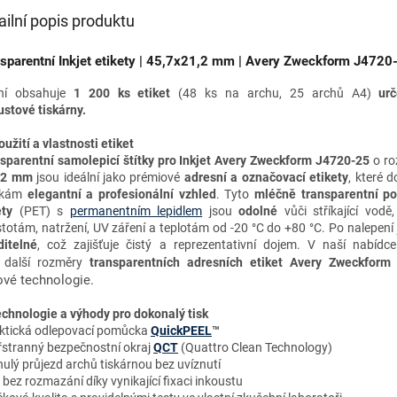
ailní popis produktu
sparentní Inkjet etikety |
45,7x21,2 mm | Avery Zweckform J4720
ní obsahuje
1 200 ks etiket
(48 ks na archu, 25 archů A4)
urč
ustové
tiskárny
.
oužití a vlastnosti etiket
sparentní samolepicí štítky pro Inkjet Avery Zweckform J4720-25
o r
1,2 mm
jsou ideální jako prémiové
adresní a označovací etikety
,
které d
ilkám
elegantní a profesionální vzhled
.
Tyto
mléčně transparentní
po
ety
(PET) s
permanentním lepidlem
jsou
odolné
vůči stříkající vodě
stotám, natržení, UV záření a teplotám od -20 °C do +80 °C. Po nalepení
ditelné
, což zajišťuje čistý a reprezentativní dojem. V naší nabídc
další rozměry
transparentních adresních etiket Avery Zweckfor
ové technologie.
chnologie a výhody
pro dokonalý tisk
ktická odlepovací pomůcka
QuickPEEL
™
řstranný bezpečnostní okraj
QCT
(Quattro Clean Technology)
ulý průjezd archů tiskárnou bez uvíznutí
k bez rozmazání díky vynikající fixaci inkoustu