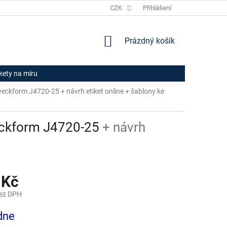
JAK NAKUPOVAT
HODNOCENÍ OBCHODU
CZK
Přihlášení
OBCHODNÍ PODM
NÁKUPNÍ
Prázdný košík
KOŠÍK
ikety na míru
 Zweckform J4720-25
+ návrh etiket online + šablony ke
Zweckform J4720-25
+ návrh
 Kč
bez DPH
dne