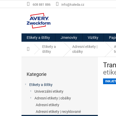
Přejít
608 881 886
info@kaleda.cz
na
obsah
Etikety a štítky
Jmenovky
Vizitky
Papí
Etikety a
Adresní etikety |
A
Domů
štítky
obálky
t
P
Tran
o
Přeskočit
s
etik
Kategorie
kategorie
t
r
INKJE
Etikety a štítky
a
Univerzální etikety
n
Adresní etikety | obálky
n
í
Adresní etikety
p
Adresní etikety | recyklované