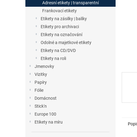
a
Adresní etikety | transparentní
n
Frankovací etikety
e
Etikety na zásilky | balíky
l
Etikety pro archivaci
Etikety na označování
Odolné a majetkové etikety
Etikety na CD/DVD
Etikety na roli
Jmenovky
Vizitky
Papíry
Fólie
Domácnost
Stick'n
Europe 100
Etikety na míru
Popi