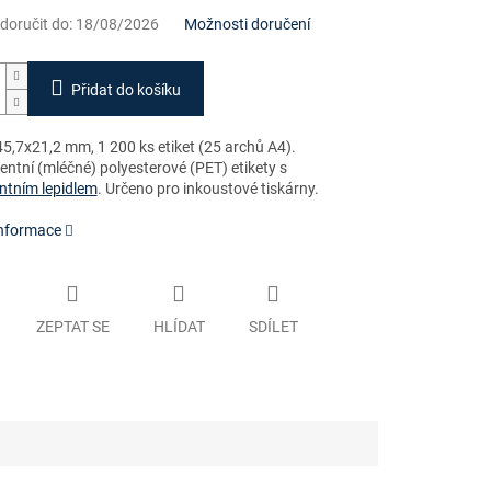
oručit do:
18/08/2026
Možnosti doručení
Přidat do košíku
5,7x21,2 mm, 1 200 ks etiket (25 archů A4).
ntní (mléčné) polyesterové (PET) etikety s
tním lepidlem
. Určeno pro inkoustové tiskárny.
informace
ZEPTAT SE
HLÍDAT
SDÍLET