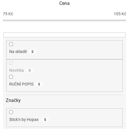
Cena
r
o
75
Kč
105
Kč
d
u
k
t
ů
Na skladě
5
Novinka
0
RUČNÍ POPIS
5
Značky
Stick'n by Hopax
5