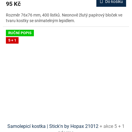
Do košíku
95 Kč
Rozměr 76x76 mm, 400 lístků. Neonově žlutý papírový bloček ve
tvaru kostky se snímatelným lepidlem.
RUČNÍ POPIS
5 + 1
Samolepicí kostka | Stick'n by Hopax 21012
+ akce 5 + 1