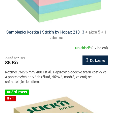
Samolepicí kostka | Stick'n by Hopax 21013
+ akce 5 + 1
zdarma
Na skladě
(37 balení)
70 Kč bez DPH
Do košíku
85 Kč
Rozměr 76x76 mm, 400 lístků. Papírový bloček ve tvaru kostky ve
4 pastelových barvách (žlutá, růžová, modrá, zelená) se
snímatelným lepidlem.
RUČNÍ POPIS
5 + 1