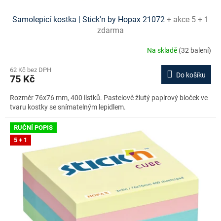
Samolepicí kostka | Stick'n by Hopax 21072
+ akce 5 + 1
zdarma
Na skladě
(32 balení)
62 Kč bez DPH
Do košíku
75 Kč
Rozměr 76x76 mm, 400 lístků. Pastelově žlutý papírový bloček ve
tvaru kostky se snímatelným lepidlem.
RUČNÍ POPIS
5 + 1