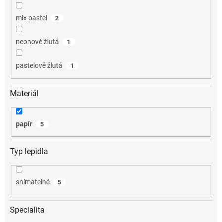
mix pastel
2
neonově žlutá
1
pastelově žlutá
1
Materiál
papír
5
Typ lepidla
snímatelné
5
Specialita