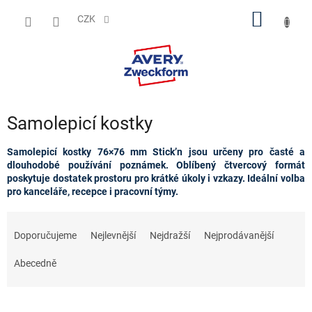
Přejít
NÁKUP
na
CZK
obsah
KOŠÍK
Samolepicí kostky
Samolepicí kostky 76×76 mm Stick’n jsou určeny pro časté a
dlouhodobé používání poznámek. Oblíbený čtvercový formát
poskytuje dostatek prostoru pro krátké úkoly i vzkazy. Ideální volba
pro kanceláře, recepce i pracovní týmy.
Ř
a
Doporučujeme
Nejlevnější
Nejdražší
Nejprodávanější
z
e
Abecedně
n
í
p