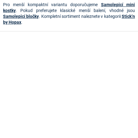
y
Pro menší kompaktní variantu doporučujeme
Samolepicí mini
v
kostky
. Pokud preferujete klasické menší balení, vhodné jsou
ý
Samolepicí bločky
. Kompletní sortiment naleznete v kategorii
Stick’n
p
by Hopax
.
i
s
Z
u
á
p
a
t
í