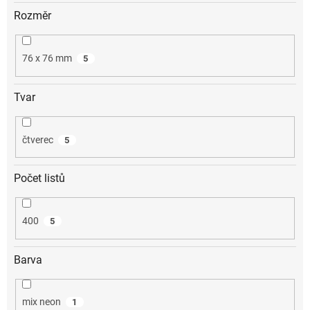
Rozměr
76 x 76 mm
5
Tvar
čtverec
5
Počet listů
400
5
Barva
mix neon
1