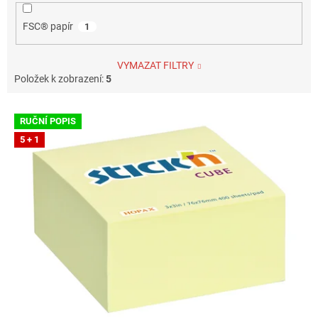
FSC® papír
1
VYMAZAT FILTRY
Položek k zobrazení:
5
V
RUČNÍ POPIS
ý
5 + 1
p
i
s
p
r
o
d
u
k
t
ů