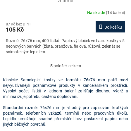
zdarma
Na skladě
(14 balení)
87 Kč bez DPH
Do košíku
105 Kč
Rozměr 76x76 mm, 400 lístků. Papírový bloček ve tvaru kostky v 5
neonových barvách (žlutá, oranžová, fialová, růžová, zelená) se
snímatelným lepidlem.
5
položek celkem
O
v
l
Klasické Samolepicí kostky ve formátu 76×76 mm patří mezi
á
nejvyužívanější poznámkové produkty v kancelářském prostředí.
d
Vysoký počet lístků v jednom balení zajišťuje dlouhou výdrž a
a
minimalizuje potřebu častého doplňování.
c
í
Standardní rozměr 76×76 mm je vhodný pro zapisování krátkých
p
poznámek, telefonních vzkazů, termínů nebo pracovních úkolů.
r
Lepidlo umožňuje snadné přemístění bez poškození papíru nebo
v
jiných běžných povrchů.
k