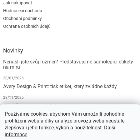
Jak nakupovat
Hodnocení obchodu
Obchodní podmínky
Ochrana osobních údajů
Novinky
Nenašli jste svůj rozměr? Představujeme samolepicí etikety
na míru
28/01/2026
Avery Design & Print: tisk etiket, který zvládne každý
28/11/2025
10 tipů pro dokonalý tisk etiket: Jak na profesionální
výsledek bez starostí
Používáme cookies, abychom Vám umožnili pohodlné
prohlížení webu a díky analýze provozu webu neustále
19/07/2025
zlepšovali jeho funkce, výkon a použitelnost.
Další
informace