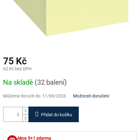
75 Kč
62 Kč bez DPH
Měrná
Na skladě
(32 balení)
cena:
Můžeme doručit do:
11/08/2026
Možnosti doručení
Přidat do košíku
Akce 5+1 zdarma