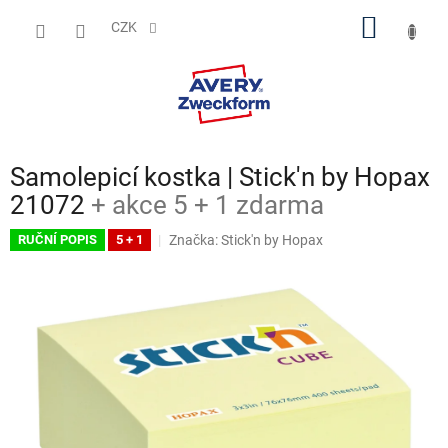
Přejít
NÁKUP
na
CZK
obsah
KOŠÍK
Samolepicí kostka | Stick'n by Hopax
21072
+ akce 5 + 1 zdarma
Značka:
Stick'n by Hopax
RUČNÍ POPIS
5 + 1