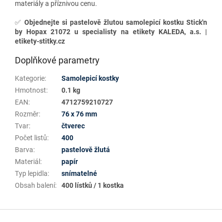
materiály a příznivou cenu.
✅
Objednejte si pastelově žlutou samolepicí kostku Stick'n
by Hopax 21072 u specialisty na etikety KALEDA, a.s. |
etikety-stitky.cz
Doplňkové parametry
Kategorie
:
Samolepicí kostky
Hmotnost
:
0.1 kg
EAN
:
4712759210727
Rozměr
:
76 x 76 mm
Tvar
:
čtverec
Počet listů
:
400
Barva
:
pastelově žlutá
Materiál
:
papír
Typ lepidla
:
snímatelné
Obsah balení
:
400 lístků / 1 kostka
Z