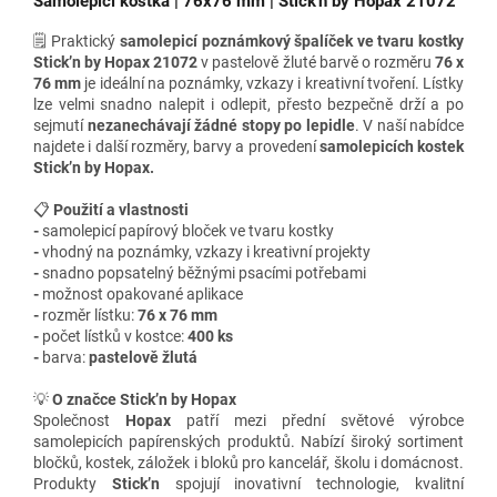
Samolepicí kostka | 76x76 mm | Stick'n by Hopax 21072
🗒️ Praktický
samolepicí poznámkový špalíček ve tvaru kostky
Stick’n by Hopax 21072
v pastelově žluté barvě o rozměru
76 x
76 mm
je ideální na poznámky, vzkazy i kreativní tvoření. Lístky
lze velmi snadno nalepit i odlepit, přesto bezpečně drží a po
sejmutí
nezanechávají žádné stopy po lepidle
.
V naší nabídce
najdete i
další rozměry, barvy a provedení
samolepicích kostek
Stick’n by Hopax.
📋
Použití a vlastnosti
-
samolepicí papírový bloček ve tvaru kostky
-
vhodný na poznámky, vzkazy i kreativní projekty
-
snadno popsatelný běžnými psacími potřebami
-
možnost opakované aplikace
-
rozměr lístku:
76 x 76 mm
-
počet lístků v kostce:
400 ks
-
barva:
pastelově žlutá
💡
O značce Stick’n by Hopax
Společnost
Hopax
patří mezi přední světové výrobce
samolepicích papírenských produktů. Nabízí široký sortiment
bločků, kostek, záložek i bloků pro kancelář, školu i domácnost.
Produkty
Stick’n
spojují inovativní technologie, kvalitní