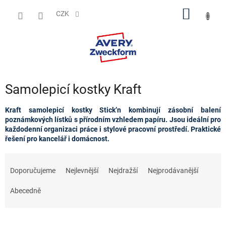
Přejít
NÁKUP
na
CZK
obsah
KOŠÍK
Samolepicí kostky Kraft
Kraft samolepicí kostky Stick’n kombinují zásobní balení
poznámkových lístků s přírodním vzhledem papíru. Jsou ideální pro
každodenní organizaci práce i stylové pracovní prostředí. Praktické
řešení pro kancelář i domácnost.
Ř
a
Doporučujeme
Nejlevnější
Nejdražší
Nejprodávanější
z
e
Abecedně
n
í
p