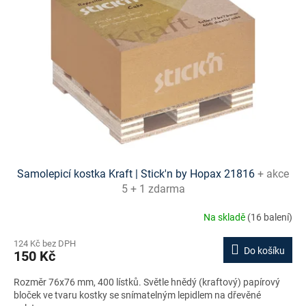
s
p
r
o
d
u
k
t
ů
Samolepicí kostka Kraft | Stick'n by Hopax 21816
+ akce
5 + 1 zdarma
Na skladě
(16 balení)
124 Kč bez DPH
Do košíku
150 Kč
Rozměr 76x76 mm, 400 lístků. Světle hnědý (kraftový) papírový
bloček ve tvaru kostky se snímatelným lepidlem na dřevěné