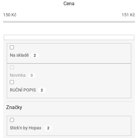
Cena
r
o
150
Kč
151
Kč
d
u
k
t
ů
Na skladě
2
Novinka
0
RUČNÍ POPIS
2
Značky
Stick'n by Hopax
2