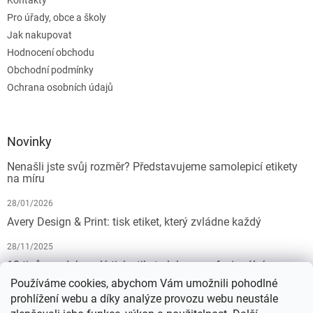
Pro úřady, obce a školy
Jak nakupovat
Hodnocení obchodu
Obchodní podmínky
Ochrana osobních údajů
Novinky
Nenašli jste svůj rozměr? Představujeme samolepicí etikety
na míru
28/01/2026
Avery Design & Print: tisk etiket, který zvládne každý
28/11/2025
10 tipů pro dokonalý tisk etiket: Jak na profesionální
výsledek bez starostí
Používáme cookies, abychom Vám umožnili pohodlné
prohlížení webu a díky analýze provozu webu neustále
19/07/2025