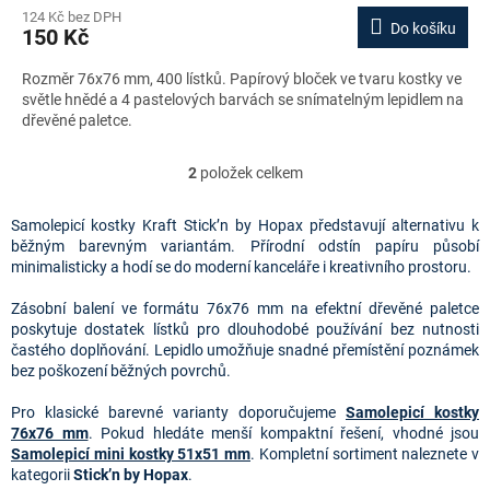
124 Kč bez DPH
Do košíku
150 Kč
Rozměr 76x76 mm, 400 lístků. Papírový bloček ve tvaru kostky ve
světle hnědé a 4 pastelových barvách se snímatelným lepidlem na
dřevěné paletce.
2
položek celkem
O
v
l
Samolepicí kostky Kraft Stick’n by Hopax představují alternativu k
á
běžným barevným variantám. Přírodní odstín papíru působí
d
minimalisticky a hodí se do moderní kanceláře i kreativního prostoru.
a
c
Zásobní balení ve formátu 76x76 mm na efektní dřevěné paletce
í
poskytuje dostatek lístků pro dlouhodobé používání bez nutnosti
p
častého doplňování. Lepidlo umožňuje snadné přemístění poznámek
r
bez poškození běžných povrchů.
v
k
Pro klasické barevné varianty doporučujeme
Samolepicí kostky
y
76x76 mm
. Pokud hledáte menší kompaktní řešení, vhodné jsou
v
Samolepicí mini kostky 51x51 mm
. Kompletní sortiment naleznete v
ý
kategorii
Stick’n by Hopax
.