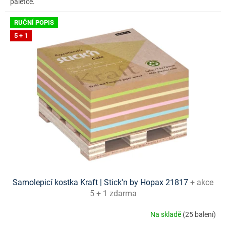
paletce.
RUČNÍ POPIS
5 + 1
Samolepicí kostka Kraft | Stick'n by Hopax 21817
+ akce
5 + 1 zdarma
Na skladě
(25 balení)