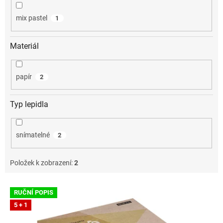
mix pastel
1
Materiál
papír
2
Typ lepidla
snímatelné
2
Položek k zobrazení:
2
V
RUČNÍ POPIS
ý
5 + 1
p
i