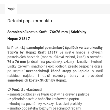
Popis
Detailní popis produktu
Samolepicí kostka Kraft | 76x76 mm | Stick'n by
Hopax 21817
🗒️ Praktický
samolepicí poznámkový špalíček ve tvaru kostky
Stick’n by Hopax Kraft 21817
ve světle hnědé a čtyřech
pastelových barvách (modrá, růžová zelená, žlutá) o rozměru
76 x 76 mm
je ideální na poznámky, vzkazy i kreativní tvoření.
Lístky lze velmi snadno nalepit i odlepit, přesto bezpečně drží a
po sejmutí
nezanechávají žádné stopy po lepidle
.
V naší
nabídce najdete i
další rozměry, barvy a provedení
samolepicích kostek Stick’n by Hopax.
📋
Použití a vlastnosti
-
samolepicí bloček ve tvaru kostky na dřevěné paletce
-
z přírodního světle hnědého kraftového papíru
-
vhodný na poznámky, vzkazy i kreativní projekty
-
snadno popsatelný běžnými psacími potřebami