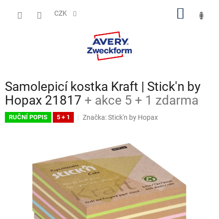
Přejít
NÁKUP
na
CZK
obsah
KOŠÍK
Samolepicí kostka Kraft | Stick'n by
Hopax 21817
+ akce 5 + 1 zdarma
Značka:
Stick'n by Hopax
RUČNÍ POPIS
5 + 1