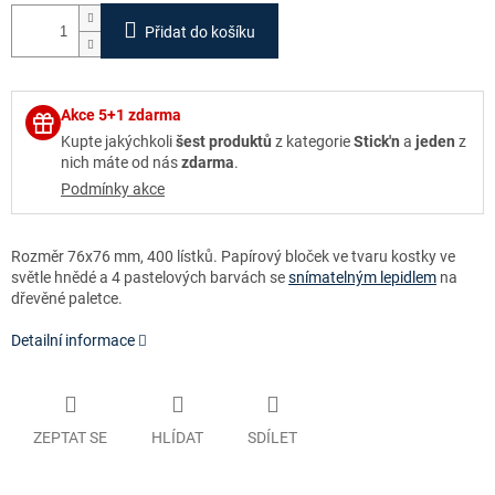
Přidat do košíku
Akce 5+1 zdarma
Kupte jakýchkoli
šest produktů
z kategorie
Stick'n
a
jeden
z
nich máte od nás
zdarma
.
Podmínky akce
Rozměr 76x76 mm, 400 lístků. Papírový bloček ve tvaru kostky ve
světle hnědé a 4 pastelových barvách se
snímatelným lepidlem
na
dřevěné paletce.
Detailní informace
ZEPTAT SE
HLÍDAT
SDÍLET