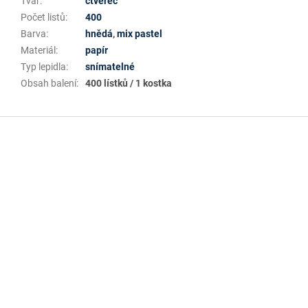
Tvar
:
čtverec
Počet listů
:
400
Barva
:
hnědá
,
mix pastel
Materiál
:
papír
Typ lepidla
:
snímatelné
Obsah balení
:
400 lístků / 1 kostka
Z
á
p
a
t
í