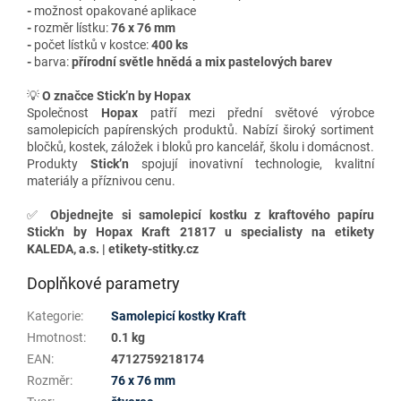
-
možnost opakované aplikace
-
rozměr lístku:
76 x 76 mm
-
počet lístků v kostce:
400 ks
-
barva:
přírodní světle hnědá a mix pastelových barev
💡
O značce Stick’n by Hopax
Společnost
Hopax
patří mezi přední světové výrobce
samolepicích papírenských produktů. Nabízí široký sortiment
bločků, kostek, záložek i bloků pro kancelář, školu i domácnost.
Produkty
Stick’n
spojují inovativní technologie, kvalitní
materiály a příznivou cenu.
✅
Objednejte si samolepicí kostku z kraftového papíru
Stick'n by Hopax Kraft 21817 u specialisty na etikety
KALEDA, a.s. | etikety-stitky.cz
Doplňkové parametry
Kategorie
:
Samolepicí kostky Kraft
Hmotnost
:
0.1 kg
EAN
:
4712759218174
Rozměr
:
76 x 76 mm