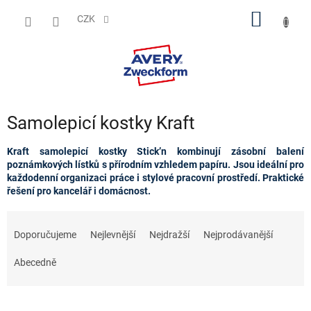
Přejít
NÁKUP
na
CZK
obsah
KOŠÍK
Samolepicí kostky Kraft
Kraft samolepicí kostky Stick’n kombinují zásobní balení
poznámkových lístků s přírodním vzhledem papíru. Jsou ideální pro
každodenní organizaci práce i stylové pracovní prostředí. Praktické
řešení pro kancelář i domácnost.
Ř
a
Doporučujeme
Nejlevnější
Nejdražší
Nejprodávanější
z
e
Abecedně
n
í
p