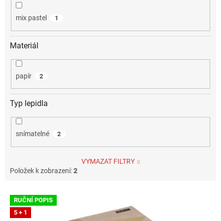
mix pastel
1
Materiál
papír
2
Typ lepidla
snímatelné
2
VYMAZAT FILTRY
Položek k zobrazení:
2
V
RUČNÍ POPIS
ý
5 + 1
p