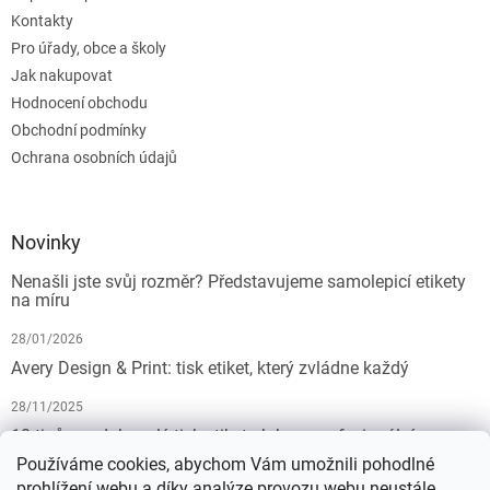
Kontakty
Pro úřady, obce a školy
Jak nakupovat
Hodnocení obchodu
Obchodní podmínky
Ochrana osobních údajů
Novinky
Nenašli jste svůj rozměr? Představujeme samolepicí etikety
na míru
28/01/2026
Avery Design & Print: tisk etiket, který zvládne každý
28/11/2025
10 tipů pro dokonalý tisk etiket: Jak na profesionální
výsledek bez starostí
Používáme cookies, abychom Vám umožnili pohodlné
prohlížení webu a díky analýze provozu webu neustále