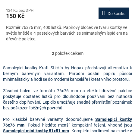
124 Kč bez DPH
Do košíku
150 Kč
Rozměr 76x76 mm, 400 lístků. Papírový bloček ve tvaru kostky ve
světle hnědé a 4 pastelových barvách se snímatelným lepidlem na
dřevěné paletce.
2
položek celkem
O
v
l
Samolepicí kostky Kraft Stick’n by Hopax představují alternativu k
á
běžným barevným variantám. Přírodní odstín papíru působí
d
minimalisticky a hodí se do moderní kanceláře i kreativního prostoru.
a
c
Zásobní balení ve formátu 76x76 mm na efektní dřevěné paletce
í
poskytuje dostatek lístků pro dlouhodobé používání bez nutnosti
p
častého doplňování. Lepidlo umožňuje snadné přemístění poznámek
r
bez poškození běžných povrchů.
v
k
Pro klasické barevné varianty doporučujeme
Samolepicí kostky
y
76x76 mm
. Pokud hledáte menší kompaktní řešení, vhodné jsou
v
Samolepicí mini kostky 51x51 mm
. Kompletní sortiment naleznete v