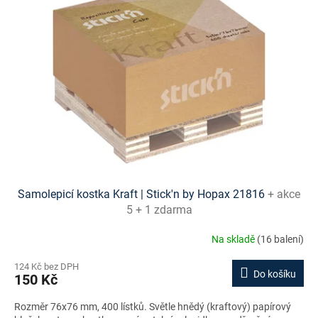
i
s
p
r
o
d
u
k
t
ů
Samolepicí kostka Kraft | Stick'n by Hopax 21816
+ akce
5 + 1 zdarma
Na skladě
(16 balení)
124 Kč bez DPH
Do košíku
150 Kč
Rozměr 76x76 mm, 400 lístků. Světle hnědý (kraftový) papírový