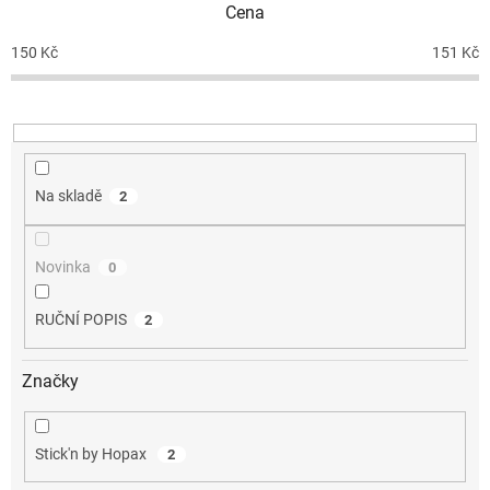
Cena
r
o
150
Kč
151
Kč
d
u
k
t
ů
Na skladě
2
Novinka
0
RUČNÍ POPIS
2
Značky
Stick'n by Hopax
2