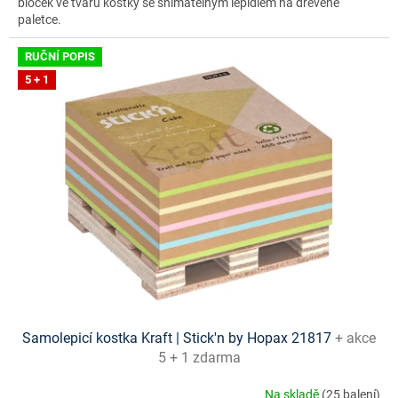
bloček ve tvaru kostky se snímatelným lepidlem na dřevěné
paletce.
RUČNÍ POPIS
5 + 1
Samolepicí kostka Kraft | Stick'n by Hopax 21817
+ akce
5 + 1 zdarma
Na skladě
(25 balení)