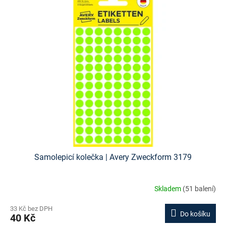
ý
p
i
s
p
r
o
d
u
k
t
ů
Samolepicí kolečka | Avery Zweckform 3179
Skladem
(51 balení)
33 Kč bez DPH
Do košíku
40 Kč