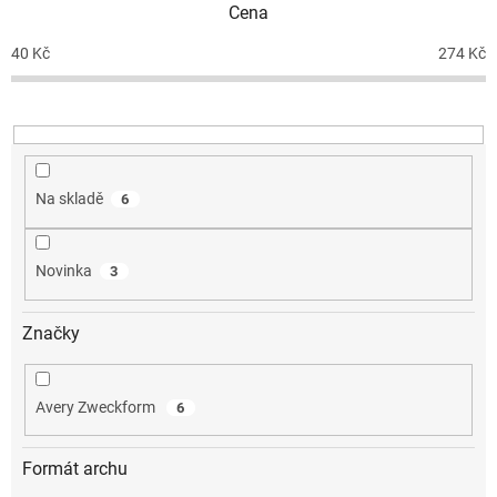
Cena
r
o
40
Kč
274
Kč
d
u
k
t
ů
Na skladě
6
Novinka
3
Značky
Avery Zweckform
6
Formát archu