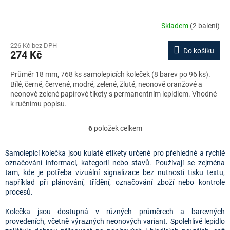
Skladem
(2 balení)
226 Kč bez DPH
Do košíku
274 Kč
Průměr 18 mm, 768 ks samolepicích koleček (8 barev po 96 ks).
Bílé, černé, červené, modré, zelené, žluté, neonově oranžové a
neonově zelené papírové tikety s permanentním lepidlem. Vhodné
k ručnímu popisu.
6
položek celkem
O
v
l
Samolepicí kolečka jsou kulaté etikety určené pro přehledné a rychlé
á
označování informací, kategorií nebo stavů. Používají se zejména
d
tam, kde je potřeba vizuální signalizace bez nutnosti tisku textu,
a
například při plánování, třídění, označování zboží nebo kontrole
c
procesů.
í
p
Kolečka jsou dostupná v různých průměrech a barevných
r
provedeních, včetně výrazných neonových variant. Spolehlivé lepidlo