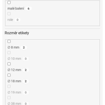
malé balení
6
role
0
Rozměr etikety
∅ 8 mm
2
∅ 10 mm
0
∅ 12 mm
2
∅ 18 mm
2
∅ 19 mm
0
∅ 38 mm
0