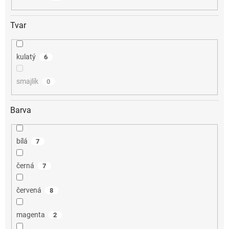
Tvar
kulatý
6
smajlík
0
Barva
bílá
7
černá
7
červená
8
magenta
2