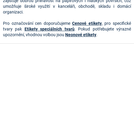
v
zajišťuje dobrou přilnavost na papírových i hladkých površích, což
k
umožňuje široké využití v kanceláři, obchodě, skladu i domácí
y
organizaci.
v
ý
Pro označování cen doporučujeme
Cenové etikety
, pro specifické
p
tvary pak
Etikety speciálních tvarů
. Pokud potřebujete výrazné
i
upozornění, vhodnou volbou jsou
Neonové etikety
.
s
u
Z
á
p
a
t
í