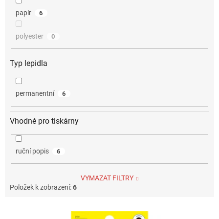
papír
6
polyester
0
Typ lepidla
permanentní
6
Vhodné pro tiskárny
ruční popis
6
VYMAZAT FILTRY
Položek k zobrazení:
6
V