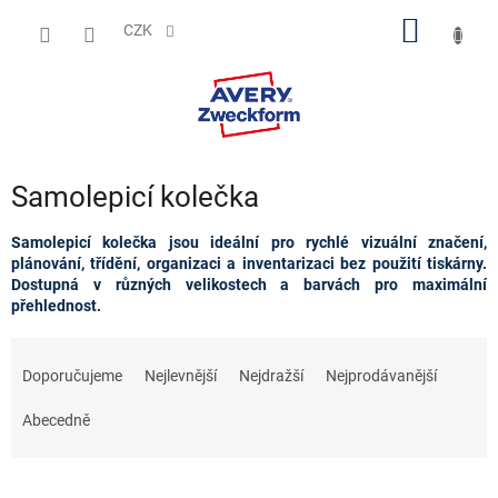
Přejít
NÁKUP
na
CZK
obsah
KOŠÍK
Samolepicí kolečka
Samolepicí kolečka jsou ideální pro rychlé vizuální značení,
plánování, třídění, organizaci a inventarizaci bez použití tiskárny.
Dostupná v různých velikostech a barvách pro maximální
přehlednost.
Ř
a
Doporučujeme
Nejlevnější
Nejdražší
Nejprodávanější
z
e
Abecedně
n
í
p