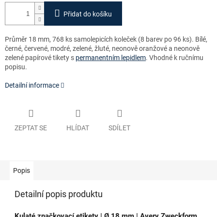
Přidat do košíku
Průměr 18 mm, 768 ks
samolepicích koleček
(8 barev po 96 ks). Bílé,
černé, červené, modré, zelené, žluté, neonově oranžové a neonově
zelené papírové tikety s
permanentním lepidlem
.
Vhodné k ručnímu
popisu.
Detailní informace
ZEPTAT SE
HLÍDAT
SDÍLET
Popis
Detailní popis produktu
Kulaté značkovací etikety | Ø 18 mm | Avery Zweckform