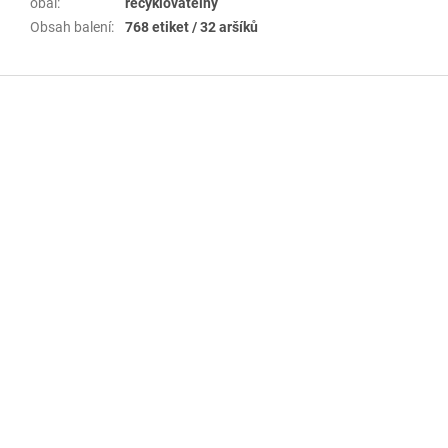
obal
:
recyklovatelný
Obsah balení
:
768 etiket / 32 aršíků
Z
á
p
a
t
í