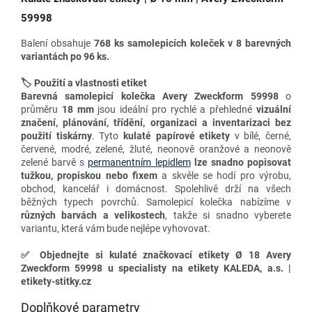
59998
Balení obsahuje
768 ks samolepicích koleček v 8 barevných
variantách po 96 ks.
🏷️ Použití a vlastnosti etiket
Barevná samolepicí kolečka
Avery Zweckform 59998
o
průměru
18 mm
jsou ideální pro rychlé a přehledné
vizuální
značení, plánování, třídění, organizaci a inventarizaci
bez
použití tiskárny
. Tyto
kulaté papírové etikety
v bílé, černé,
červené, modré, zelené, žluté, neonově oranžové a neonově
zelené barvě s
permanentním lepidlem
lze snadno
popisovat
tužkou, propiskou nebo fixem
a skvěle se hodí pro výrobu,
obchod, kancelář i domácnost. Spolehlivě drží na všech
běžných typech povrchů. Samolepicí k
olečka nabízíme v
různých barvách a velikostech
, takže si snadno vyberete
variantu, která vám bude nejlépe vyhovovat.
✅
Objednejte si kulaté značkovací etikety Ø 18 Avery
Zweckform 59998 u specialisty na etikety KALEDA, a.s. |
etikety-stitky.cz
Doplňkové parametry