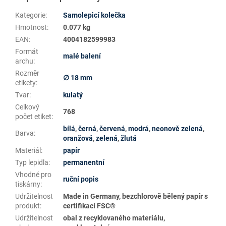
Kategorie
:
Samolepicí kolečka
Hmotnost
:
0.077 kg
EAN
:
4004182599983
Formát
malé balení
archu
:
Rozměr
∅ 18 mm
etikety
:
Tvar
:
kulatý
Celkový
768
počet etiket
:
bílá
,
černá
,
červená
,
modrá
,
neonově zelená
,
Barva
:
oranžová
,
zelená
,
žlutá
Materiál
:
papír
Typ lepidla
:
permanentní
Vhodné pro
ruční popis
tiskárny
:
Udržitelnost
Made in Germany, bezchlorově bělený papír s
produkt
:
certifikací FSC®
Udržitelnost
obal z recyklovaného materiálu,