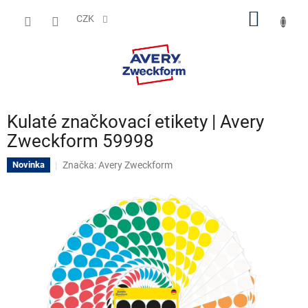
Přejít
NÁKUP
na
CZK
obsah
KOŠÍK
Kulaté značkovací etikety | Avery
Zweckform 59998
Značka:
Avery Zweckform
Novinka