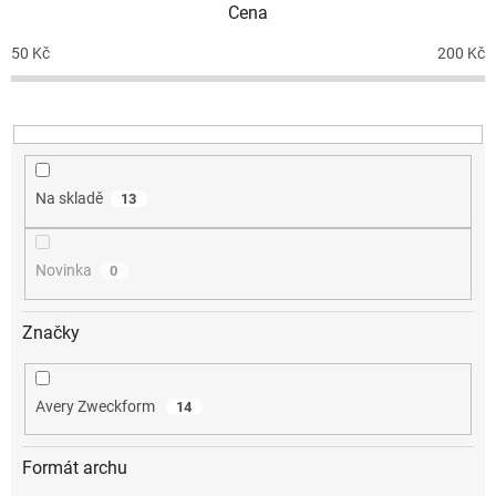
Cena
r
o
50
Kč
200
Kč
d
u
k
t
ů
Na skladě
13
Novinka
0
Značky
Avery Zweckform
14
Formát archu