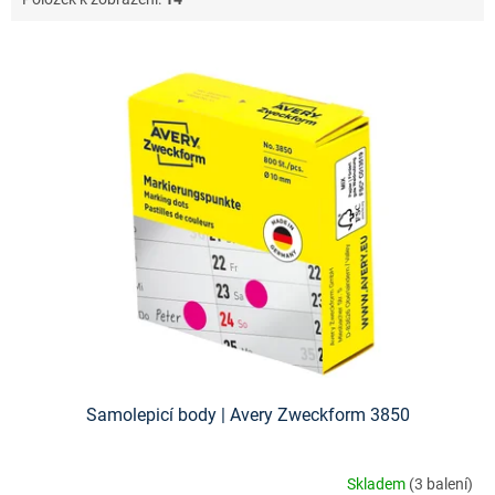
V
ý
p
i
s
p
r
o
d
u
k
t
ů
Samolepicí body | Avery Zweckform 3850
Skladem
(3 balení)