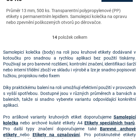
Průměr 13 mm, 500 ks. Transparentní polypropylenové (PP)
etikety s permanentním lepidlem. Samolepicí kolečka na opravu
nebo zpevnění poškozených otvorů po děrovačce.
14
položek celkem
O
v
l
Samolepicí kolečka (body) na roli jsou kruhové etikety dodávané v
á
kotoučku pro snadnou a rychlou aplikaci bez použití tiskárny.
d
Používají se pro barevné rozlišení, kontrolní značení, identifikaci šarží
a
nebo interní třídění zboží ve skladu i výrobě a lze je snadno popisovat
c
tužkou, propiskou nebo fixem
í
p
Díky praktickému balení na roli umožňují efektivní použití v provozech
r
s vyšší spotřebou. Dostupné jsou v různých průměrech a barvách a
v
baleních, takže si snadno vyberete variantu odpovídající konkrétní
k
aplikaci.
y
v
Pro aršíkové varianty kruhových etiket doporučujeme
Samolepicí
ý
kolečka
nebo archové kulaté etikety A4
Etikety speciálních tvarů
.
p
Pro další typy značení doporučujeme také
Barevné archové
i
etikety
nebo
Etikety na označování
. Pro potisknutelné etikety