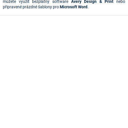
s
můžete využít bezplatný software
Avery Design & Print
nebo
u
připravené prázdné šablony pro
Microsoft Word
.
Z
á
p
a
t
í