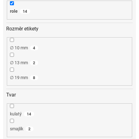
role
14
Rozměr etikety
∅ 10 mm
4
∅ 13 mm
2
∅ 19 mm
8
Tvar
kulatý
14
smajlík
2