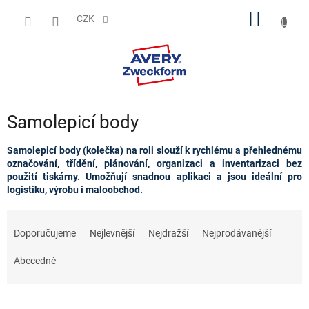
Přejít
NÁKUP
na
CZK
obsah
KOŠÍK
Samolepicí body
Samolepicí body (kolečka) na roli slouží k rychlému a přehlednému
označování, třídění, plánování, organizaci a inventarizaci bez
použití tiskárny. Umožňují snadnou aplikaci a jsou ideální pro
logistiku, výrobu i maloobchod.
Ř
a
Doporučujeme
Nejlevnější
Nejdražší
Nejprodávanější
z
e
Abecedně
n
í
p