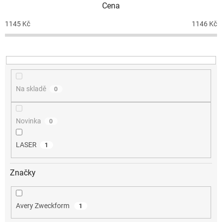
Cena
r
o
1145
Kč
1146
Kč
d
u
k
t
ů
Na skladě
0
Novinka
0
LASER
1
Značky
Avery Zweckform
1