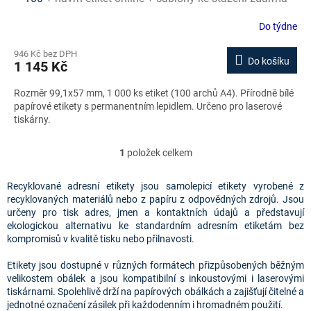
Do týdne
946 Kč bez DPH
Do košíku
1 145 Kč
Rozměr 99,1x57 mm, 1 000 ks etiket (100 archů A4). Přírodně bílé
papírové etikety s permanentním lepidlem. Určeno pro laserové
tiskárny.
1
položek celkem
O
v
l
Recyklované adresní etikety jsou samolepicí etikety vyrobené z
á
recyklovaných materiálů nebo z papíru z odpovědných zdrojů. Jsou
d
určeny pro tisk adres, jmen a kontaktních údajů a představují
a
ekologickou alternativu ke standardním adresním etiketám bez
c
kompromisů v kvalitě tisku nebo přilnavosti.
í
p
Etikety jsou dostupné v různých formátech přizpůsobených běžným
r
velikostem obálek a jsou kompatibilní s inkoustovými i laserovými
v
tiskárnami. Spolehlivě drží na papírových obálkách a zajišťují čitelné a
k
jednotné označení zásilek při každodenním i hromadném použití.