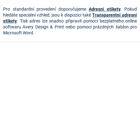
y
v
Pro standardní provedení doporučujeme
Adresní etikety
. Pokud
ý
hledáte speciální vzhled, jsou k dispozici také
Transparentní adresní
p
etikety
. Tisk adres lze snadno připravit pomocí bezplatného online
i
softwaru Avery Design & Print nebo pomocí prázdných šablon pro
s
Microsoft Word.
u
Z
á
p
a
t
í