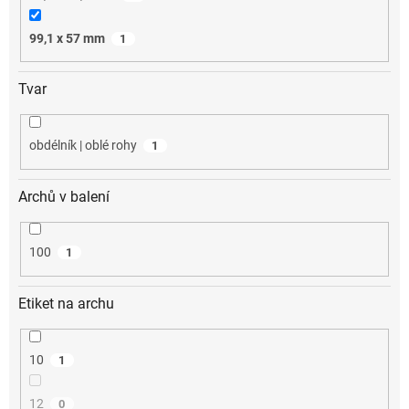
99,1 x 57 mm
1
Tvar
obdélník | oblé rohy
1
Archů v balení
100
1
Etiket na archu
10
1
12
0