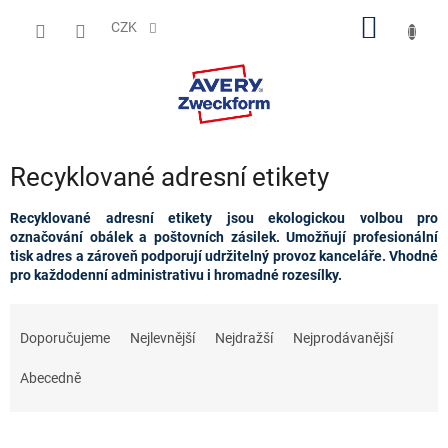
Přejít
NÁKUP
na
CZK
obsah
KOŠÍK
Recyklované adresní etikety
Recyklované adresní etikety jsou ekologickou volbou pro
označování obálek a poštovních zásilek. Umožňují profesionální
tisk adres a zároveň podporují udržitelný provoz kanceláře. Vhodné
pro každodenní administrativu i hromadné rozesílky.
Ř
a
Doporučujeme
Nejlevnější
Nejdražší
Nejprodávanější
z
e
Abecedně
n
í
p