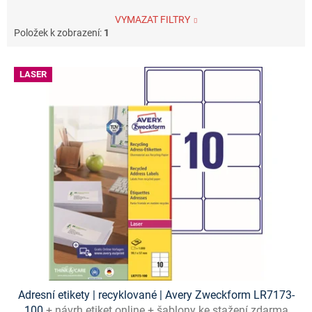
VYMAZAT FILTRY
Položek k zobrazení:
1
V
LASER
ý
p
i
s
p
r
o
d
u
k
t
ů
Adresní etikety | recyklované | Avery Zweckform LR7173-
100
+ návrh etiket online + šablony ke stažení zdarma