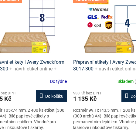
avní etikety | Avery Zweckform
Přepravní etikety | Avery Zw
-300
+ návrh etiket online +
8017-300
+ návrh etiket onlin
ny ke stažení zdarma
šablony ke stažení zdarma
Do týdne
Skladem
 bez DPH
938 Kč bez DPH
Do košíku
Do
5 Kč
1 135 Kč
 105x74 mm, 2 400 ks etiket (300
Rozměr 99,1x143,5 mm, 1 200 ks 
A4). Bílé papírové etikety s
(300 archů A4). Bílé papírové etik
nentním lepidlem. Vhodné pro
permanentním lepidlem. Vhodné 
vé i inkoustové tiskárny.
laserové i inkoustové tiskárny.