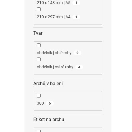
210 x 148 mm | A5
1
210 x 297 mm | A4
1
Tvar
obdélník | oblé rohy
2
obdélník | ostré rohy
4
Archů v balení
300
6
Etiket na archu