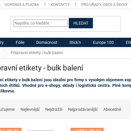
DOPRAVA A PLATBA
KONTAKTY
PRO ÚŘADY, OBCE A ŠKOLY
HLEDAT
ry
Fólie
Domácnost
Stick'n
Europe 100
Et
Přepravní etikety | bulk balení
ravní etikety - bulk balení
ní etikety v bulk balení jsou ideální pro firmy s vysokým objemem exp
ních štítků. Vhodné pro e-shopy, sklady i logistická centra.
Plně
komp
líkovna.
učujeme
Nejlevnější
Nejdražší
Nejprodávanější
Abecedně
R & INKJET
LASER & INKJET