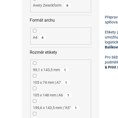
Avery Zweckform
6
Přeprav
Formát archu
splňoval
Etikety 
umožňuj
A4
6
logisti
Balíkov
Rozměr etikety
Pro běž
podmínk
& Print
n
99,1 x 143,5 mm
1
105 x 74 mm | A7
1
105 x 148 mm | A6
1
199,6 x 143,5 mm | "A5"
1