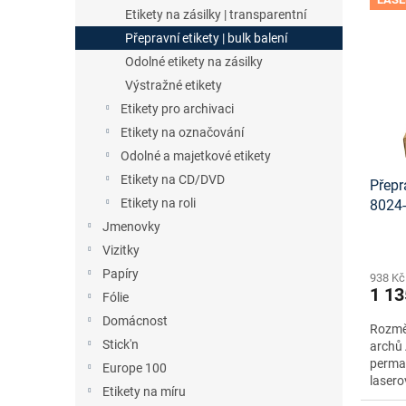
n
ý
í
Etikety na zásilky | transparentní
e
p
p
Přepravní etikety | bulk balení
l
i
r
Odolné etikety na zásilky
s
o
Výstražné etikety
p
d
r
u
Etikety pro archivaci
o
k
Etikety na označování
d
t
Odolné a majetkové etikety
u
ů
Etikety na CD/DVD
Přepr
k
Etikety na roli
8024
t
šablo
ů
Jmenovky
Vizitky
Papíry
938 Kč
1 13
Fólie
Domácnost
Rozměr
Stick'n
archů 
perma
Europe 100
lasero
Etikety na míru