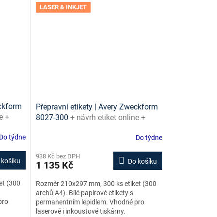
LASER & INKJET
eckform
Přepravní etikety | Avery Zweckform
e +
8027-300
+ návrh etiket online +
šablony ke stažení zdarma
Do týdne
Do týdne
938 Kč bez DPH
 košíku
Do košíku
1 135 Kč
et (300
Rozměr 210x297 mm, 300 ks etiket (300
archů A4). Bílé papírové etikety s
pro
permanentním lepidlem. Vhodné pro
laserové i inkoustové tiskárny.