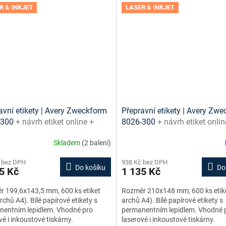
R & INKJET
LASER & INKJET
avní etikety | Avery Zweckform
Přepravní etikety | Avery Zw
-300
+ návrh etiket online +
8026-300
+ návrh etiket onlin
ny ke stažení zdarma
šablony ke stažení zdarma
Skladem
(2 balení)
 bez DPH
938 Kč bez DPH
Do košíku
Do
5 Kč
1 135 Kč
 199,6x143,5 mm, 600 ks etiket
Rozměr 210x148 mm, 600 ks etik
rchů A4). Bílé papírové etikety s
archů A4). Bílé papírové etikety s
nentním lepidlem. Vhodné pro
permanentním lepidlem. Vhodné 
vé i inkoustové tiskárny.
laserové i inkoustové tiskárny.