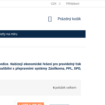
JAK NAKUPOVAT
HODNOCENÍ OBCHODU
CZK
Přihlášení
OBCHODNÍ PODM
NÁKUPNÍ
Prázdný košík
KOŠÍK
ikety na míru
edice. Nabízejí ekonomické řešení pro pravidelný tisk
atibilní
s
přepravními
systémy
Zásilkovna,
PPL,
DPD,
6
položek celkem
LASER & INKJET