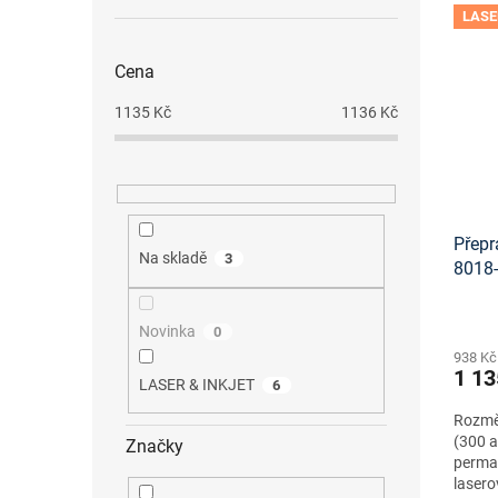
LASE
Cena
1135
Kč
1136
Kč
Přepr
Na skladě
3
8018
šablo
Novinka
0
938 Kč
1 13
LASER & INKJET
6
Rozměr
(300 a
Značky
perma
lasero