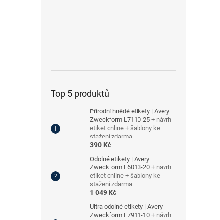
Top 5 produktů
Přírodní hnědé etikety | Avery
Zweckform L7110-25
+ návrh
etiket online + šablony ke
stažení zdarma
390 Kč
Odolné etikety | Avery
Zweckform L6013-20
+ návrh
etiket online + šablony ke
stažení zdarma
1 049 Kč
Ultra odolné etikety | Avery
Zweckform L7911-10
+ návrh