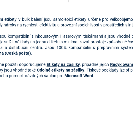
O
v
ní etikety v bulk balení jsou samolepicí etikety určené pro velkoobjemo
l
y nároky na rychlost, efektivitu a provozní spolehlivost v prostředích s i
á
d
jsou kompatibilní s inkoustovými i laserovými tiskárnami a jsou vhodné pr
a
e snížit náklady na jednu etiketu a minimalizovat prostoje způsobené č
c
cká a distribuční centra. Jsou 100% kompatibilní s přepravními syst
í
na (Česká pošta)
.
p
r
né použití doporučujeme
Etikety na zásilky
, případně jejich
Recyklovan
v
y jsou vhodné také
Odolné etikety na zásilky
. Tiskové podklady lze př
k
ebo pomocí prázdných šablon pro
Microsoft Word
.
y
v
ý
p
i
s
u