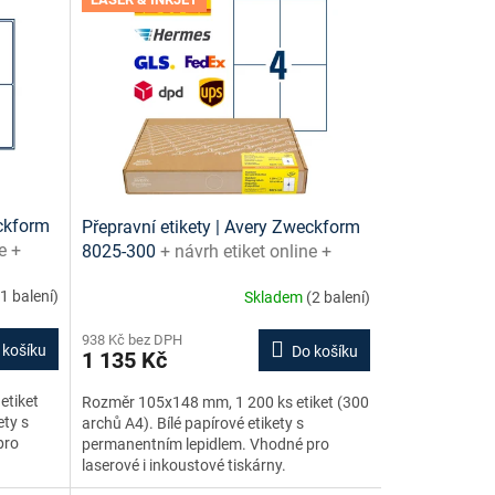
eckform
Přepravní etikety | Avery Zweckform
e +
8025-300
+ návrh etiket online +
šablony ke stažení zdarma
(1 balení)
Skladem
(2 balení)
938 Kč bez DPH
 košíku
Do košíku
1 135 Kč
etiket
Rozměr 105x148 mm, 1 200 ks etiket (300
ety s
archů A4). Bílé papírové etikety s
pro
permanentním lepidlem. Vhodné pro
laserové i inkoustové tiskárny.