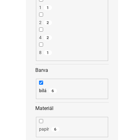
1
1
2
2
4
2
8
1
Barva
bílá
6
Materiál
papír
6