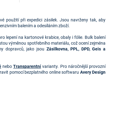
vé použití při expedici zásilek. Jsou navrženy tak, aby
ntenzivním balením a odesíláním zboží.
o lepení na kartonové krabice, obaly i fólie. Bulk balení
astou výměnou spotřebního materiálu, což ocení zejména
émy dopravců, jako jsou
Zásilkovna, PPL, DPD, Geis a 
é
nebo
Transparentní
varianty. Pro náročnější provozní
ipravit pomocí bezplatného online softwaru
Avery Design