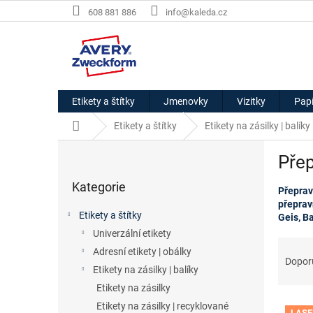
Přejít
608 881 886
info@kaleda.cz
na
obsah
Etikety a štítky
Jmenovky
Vizitky
Papí
Domů
Etikety a štítky
Etikety na zásilky | balíky
P
Přep
o
Přeskočit
s
Kategorie
kategorie
Přeprav
t
přeprav
r
Etikety a štítky
Geis,
Ba
a
Univerzální etikety
n
Ř
Adresní etikety | obálky
n
a
Dopor
í
Etikety na zásilky | balíky
z
p
e
Etikety na zásilky
a
V
n
Etikety na zásilky | recyklované
LASE