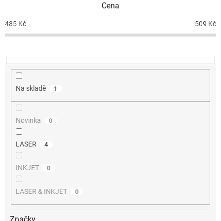
Cena
r
o
485
Kč
509
Kč
d
u
k
t
ů
Na skladě
1
Novinka
0
LASER
4
INKJET
0
LASER & INKJET
0
Značky