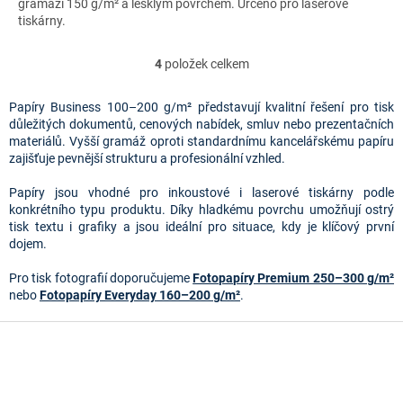
gramáží 150 g/m² a lesklým povrchem. Určeno pro laserové
tiskárny.
4
položek celkem
O
v
l
Papíry Business 100–200 g/m² představují kvalitní řešení pro tisk
á
důležitých dokumentů, cenových nabídek, smluv nebo prezentačních
d
materiálů. Vyšší gramáž oproti standardnímu kancelářskému papíru
a
zajišťuje pevnější strukturu a profesionální vzhled.
c
í
Papíry jsou vhodné pro inkoustové i laserové tiskárny podle
p
konkrétního typu produktu. Díky hladkému povrchu umožňují ostrý
r
tisk textu i grafiky a jsou ideální pro situace, kdy je klíčový první
v
dojem.
k
y
Pro tisk fotografií doporučujeme
Fotopapíry Premium 250–300 g/m²
v
nebo
Fotopapíry Everyday 160–200 g/m²
.
ý
p
Z
i
á
s
p
u
a