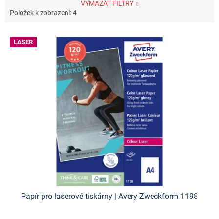
VYMAZAT FILTRY
Položek k zobrazení:
4
V
LASER
ý
p
i
s
p
r
o
d
u
k
t
ů
Papír pro laserové tiskárny | Avery Zweckform 1198