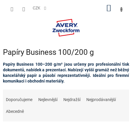
Přejít
NÁKUP
na
CZK
obsah
KOŠÍK
Papíry Business 100/200 g
Papíry Business 100–200 g/m² jsou určeny pro profesionální tisk
dokumentů, nabídek a prezentací. Nabízejí vyšší gramáž než běžný
kancelářský papír a působí reprezentativněji. Ideální pro firemní
komunikaci i obchodní materiály.
Ř
a
Doporučujeme
Nejlevnější
Nejdražší
Nejprodávanější
z
e
Abecedně
n
í
p