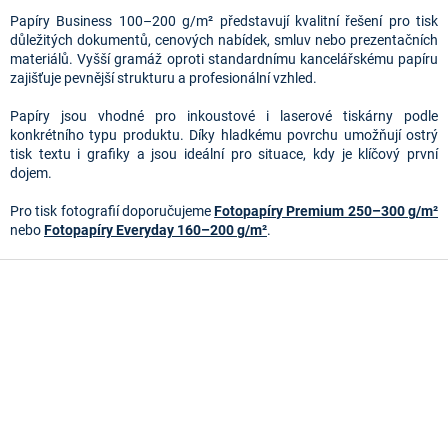
v
l
Papíry Business 100–200 g/m² představují kvalitní řešení pro tisk
á
důležitých dokumentů, cenových nabídek, smluv nebo prezentačních
d
materiálů. Vyšší gramáž oproti standardnímu kancelářskému papíru
a
zajišťuje pevnější strukturu a profesionální vzhled.
c
í
Papíry jsou vhodné pro inkoustové i laserové tiskárny podle
p
konkrétního typu produktu. Díky hladkému povrchu umožňují ostrý
r
tisk textu i grafiky a jsou ideální pro situace, kdy je klíčový první
v
dojem.
k
y
Pro tisk fotografií doporučujeme
Fotopapíry Premium 250–300 g/m²
v
nebo
Fotopapíry Everyday 160–200 g/m²
.
ý
p
Z
i
á
s
p
u
a
t
í