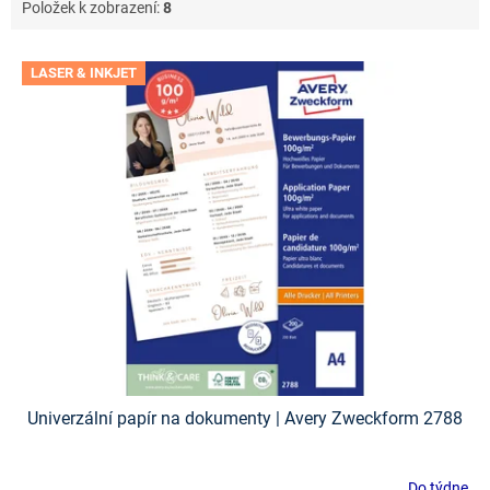
Položek k zobrazení:
8
V
LASER & INKJET
ý
p
i
s
p
r
o
d
u
k
t
ů
Univerzální papír na dokumenty | Avery Zweckform 2788
Do týdne