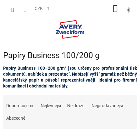
Přejít
NÁKUP
na
CZK
obsah
KOŠÍK
Papíry Business 100/200 g
Papíry Business 100–200 g/m² jsou určeny pro profesionální tisk
dokumentů, nabídek a prezentací. Nabízejí vyšší gramáž než běžný
kancelářský papír a působí reprezentativněji. Ideální pro firemní
komunikaci i obchodní materiály.
Ř
a
Doporučujeme
Nejlevnější
Nejdražší
Nejprodávanější
z
e
Abecedně
n
í
p