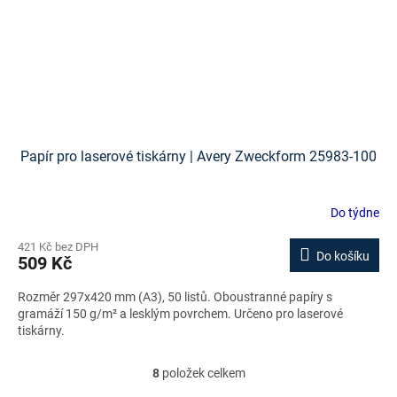
Papír pro laserové tiskárny | Avery Zweckform 25983-100
Do týdne
421 Kč bez DPH
Do košíku
509 Kč
Rozměr 297x420 mm (A3), 50 listů. Oboustranné papíry s
gramáží 150 g/m² a lesklým povrchem. Určeno pro laserové
tiskárny.
8
položek celkem
O