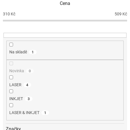
Cena
r
o
310
Kč
509
Kč
d
u
k
t
ů
Na skladě
1
Novinka
0
LASER
4
INKJET
3
LASER & INKJET
1
Značky