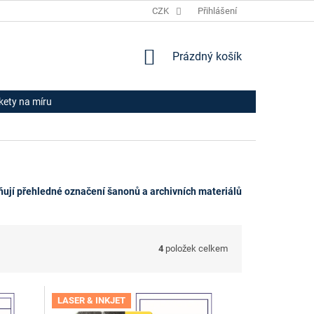
JAK NAKUPOVAT
HODNOCENÍ OBCHODU
CZK
Přihlášení
OBCHODNÍ PODM
NÁKUPNÍ
Prázdný košík
KOŠÍK
ikety na míru
ňují přehledné označení šanonů a archivních materiálů
4
položek celkem
LASER & INKJET