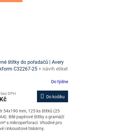
né štítky do pořadačů | Avery
kform C32267-25
+ návrh etiket
e + šablony ke stažení zdarma
Do týdne
 bez DPH
Do košíku
 Kč
r 54x190 mm, 125 ks štítků (25
A4). Bílé papírové štítky s gramáží
m² s mikroperforací. Vhodné pro
vé i inkoustové tiskárny.