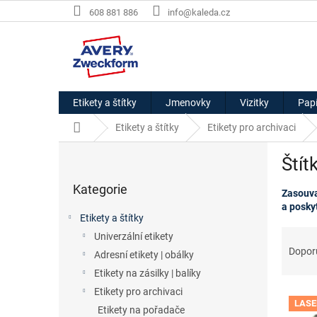
Přejít
608 881 886
info@kaleda.cz
na
obsah
Etikety a štítky
Jmenovky
Vizitky
Papí
Domů
Etikety a štítky
Etikety pro archivaci
P
Štít
o
Přeskočit
s
Kategorie
kategorie
Zasouva
t
a poskyt
r
Etikety a štítky
a
Ř
Univerzální etikety
n
a
Dopor
Adresní etikety | obálky
n
z
í
Etikety na zásilky | balíky
e
p
Etikety pro archivaci
V
n
a
LASE
ý
í
Etikety na pořadače