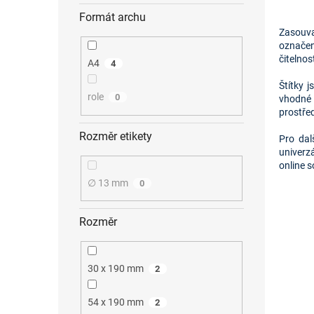
Formát archu
Zasouva
označen
čitelnos
A4
4
Štítky 
role
0
vhodné 
prostřed
Rozměr etikety
Pro dal
univerz
online s
∅ 13 mm
0
Rozměr
30 x 190 mm
2
54 x 190 mm
2