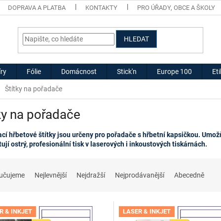
DOPRAVA A PLATBA
KONTAKTY
PRO ÚŘADY, OBCE A ŠKOLY
HLEDAT
ry
Fólie
Domácnost
Stick'n
Europe 100
Et
Štítky na pořadače
ky na pořadače
cí hřbetové štítky jsou určeny pro pořadače s hřbetní kapsičkou. Umož
ují ostrý, profesionální tisk v laserových i inkoustových tiskárnách.
učujeme
Nejlevnější
Nejdražší
Nejprodávanější
Abecedně
R & INKJET
LASER & INKJET