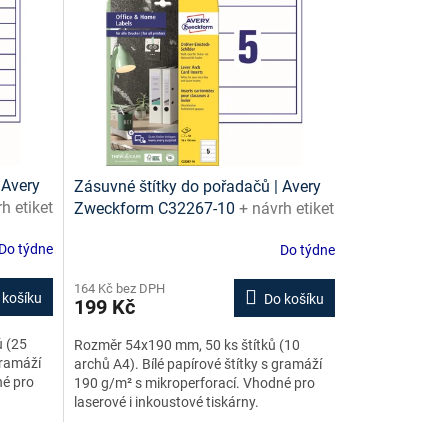
 Avery
Zásuvné štítky do pořadačů | Avery
h etiket
Zweckform C32267-10
+ návrh etiket
zdarma
online + šablony ke stažení zdarma
Do týdne
Do týdne
164 Kč bez DPH
 košíku
Do košíku
199 Kč
ů (25
Rozměr 54x190 mm, 50 ks štítků (10
gramáží
archů A4). Bílé papírové štítky s gramáží
né pro
190 g/m² s mikroperforací. Vhodné pro
laserové i inkoustové tiskárny.