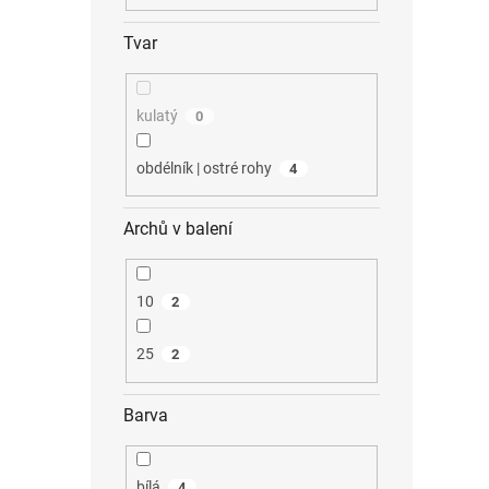
Tvar
kulatý
0
obdélník | ostré rohy
4
Archů v balení
10
2
25
2
Barva
bílá
4