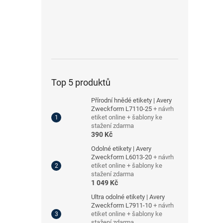
Top 5 produktů
Přírodní hnědé etikety | Avery
Zweckform L7110-25
+ návrh
etiket online + šablony ke
stažení zdarma
390 Kč
Odolné etikety | Avery
Zweckform L6013-20
+ návrh
etiket online + šablony ke
stažení zdarma
1 049 Kč
Ultra odolné etikety | Avery
Zweckform L7911-10
+ návrh
etiket online + šablony ke
stažení zdarma