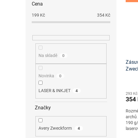
Cena
199
Kč
354
Kč
Na skladě
0
Zásuv
Zwec
onlin
Novinka
0
LASER & INKJET
4
293 Kč
354
Značky
Rozmě
archů 
190 g/
Avery Zweckform
4
lasero