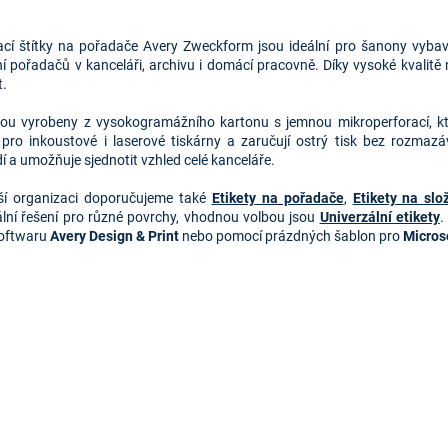
O
v
cí štítky na pořadače Avery Zweckform jsou ideální pro šanony vybave
l
í pořadačů v kanceláři, archivu i domácí pracovně. Díky vysoké kvalitě 
á
t.
d
a
jsou vyrobeny z vysokogramážního kartonu s jemnou mikroperforací, kter
c
pro inkoustové i laserové tiskárny a zaručují ostrý tisk bez rozmazáv
í
í a umožňuje sjednotit vzhled celé kanceláře.
p
r
ší organizaci doporučujeme také 
Etikety na pořadače
, 
Etikety na slo
v
ální řešení pro různé povrchy, vhodnou volbou jsou 
Univerzální etikety
.
k
oftwaru 
Avery Design & Print
 nebo pomocí prázdných šablon pro 
Micros
y
v
ý
p
i
s
u