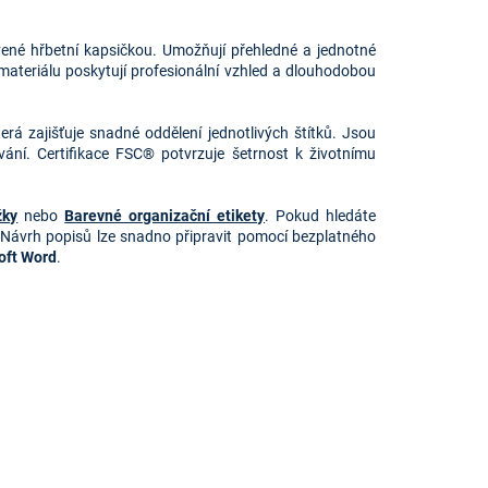
né hřbetní kapsičkou. Umožňují přehledné a jednotné 
materiálu poskytují profesionální vzhled a dlouhodobou 
á zajišťuje snadné oddělení jednotlivých štítků. Jsou 
ání. Certifikace FSC® potvrzuje šetrnost k životnímu 
žky
 nebo 
Barevné organizační etikety
. Pokud hledáte 
 Návrh popisů lze snadno připravit pomocí bezplatného 
oft Word
.