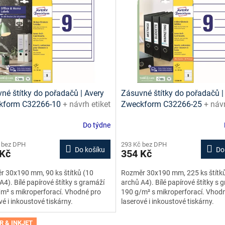
né štítky do pořadačů | Avery
Zásuvné štítky do pořadačů |
kform C32266-10
+ návrh etiket
Zweckform C32266-25
+ návr
e + šablony ke stažení zdarma
online + šablony ke stažení 
Do týdne
 bez DPH
293 Kč bez DPH
Do košíku
Do
 Kč
354 Kč
 30x190 mm, 90 ks štítků (10
Rozměr 30x190 mm, 225 ks štítk
A4). Bílé papírové štítky s gramáží
archů A4). Bílé papírové štítky s 
m² s mikroperforací. Vhodné pro
190 g/m² s mikroperforací. Vhod
vé i inkoustové tiskárny.
laserové i inkoustové tiskárny.
R & INKJET