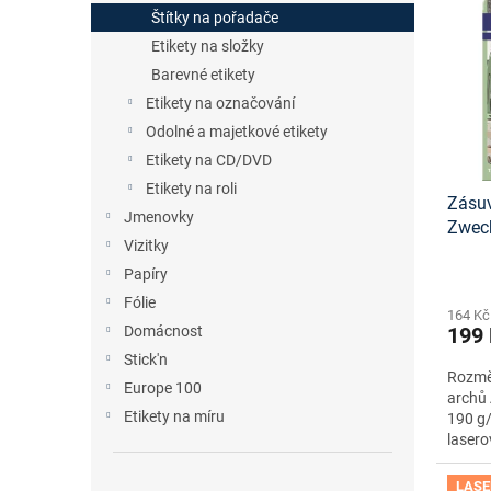
n
p
p
Štítky na pořadače
e
i
r
Etikety na složky
l
s
o
Barevné etikety
p
d
Etikety na označování
r
u
o
Odolné a majetkové etikety
k
d
t
Etikety na CD/DVD
u
ů
Etikety na roli
Zásuv
k
Jmenovky
Zwec
t
Vizitky
onlin
ů
Papíry
Fólie
164 Kč
Domácnost
199
Stick'n
Rozměr
Europe 100
archů 
Etikety na míru
190 g/
lasero
LASE