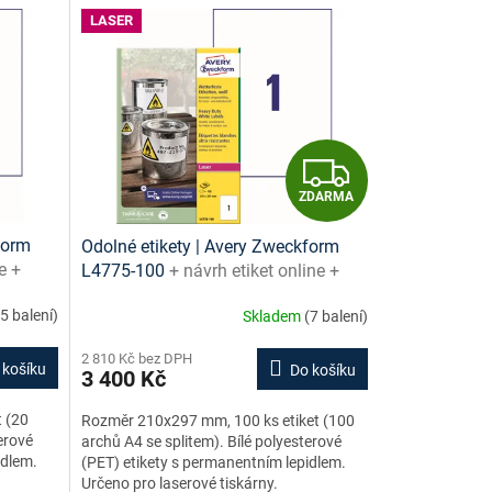
LASER
Z
ZDARMA
D
form
Odolné etikety | Avery Zweckform
A
e +
L4775-100
+ návrh etiket online +
šablony ke stažení zdarma
R
(5 balení)
Skladem
(7 balení)
M
2 810 Kč bez DPH
 košíku
Do košíku
3 400 Kč
A
 (20
Rozměr 210x297 mm, 100 ks etiket (100
erové
archů A4 se splitem). Bílé polyesterové
idlem.
(PET) etikety s permanentním lepidlem.
Určeno pro laserové tiskárny.