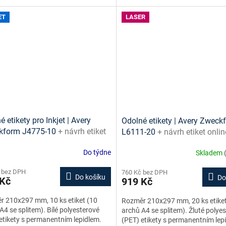
ET
LASER
 etikety pro Inkjet | Avery
Odolné etikety | Avery Zweck
kform J4775-10
+ návrh etiket
L6111-20
+ návrh etiket onlin
e + šablony ke stažení zdarma
šablony ke stažení zdarma
Do týdne
Skladem
 bez DPH
760 Kč bez DPH
Do košíku
Do
 Kč
919 Kč
 210x297 mm, 10 ks etiket (10
Rozměr 210x297 mm, 20 ks etiket
A4 se splitem). Bílé polyesterové
archů A4 se splitem). Žluté polye
etikety s permanentním lepidlem.
(PET) etikety s permanentním lep