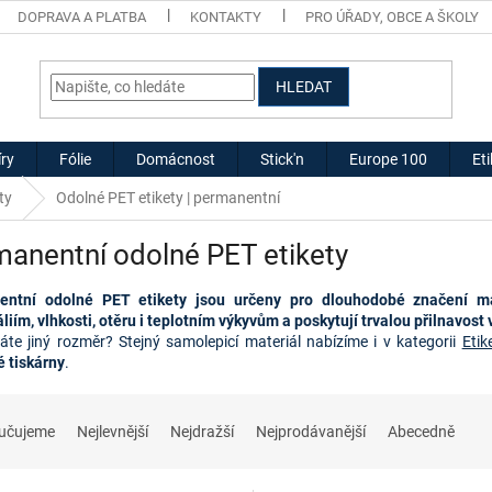
DOPRAVA A PLATBA
KONTAKTY
PRO ÚŘADY, OBCE A ŠKOLY
HLEDAT
ry
Fólie
Domácnost
Stick'n
Europe 100
Et
ty
Odolné PET etikety | permanentní
anentní odolné PET etikety
entní odolné PET etikety jsou určeny pro dlouhodobé značení maj
liím, vlhkosti, otěru i teplotním výkyvům a poskytují trvalou přilnavos
áte jiný rozměr? 
Stejný samolepicí materiál nabízíme i v kategorii 
Etik
é tiskárny
.
učujeme
Nejlevnější
Nejdražší
Nejprodávanější
Abecedně