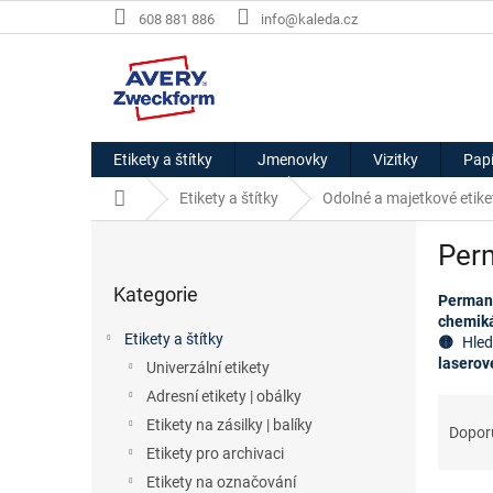
Přejít
608 881 886
info@kaleda.cz
na
obsah
Etikety a štítky
Jmenovky
Vizitky
Papí
Domů
Etikety a štítky
Odolné a majetkové etike
P
Perm
o
Přeskočit
s
Kategorie
kategorie
Perman
t
chemiká
r
Etikety a štítky
🟡 
Hled
a
laserov
Univerzální etikety
n
Adresní etikety | obálky
n
Ř
í
Etikety na zásilky | balíky
a
Dopor
p
z
Etikety pro archivaci
a
e
Etikety na označování