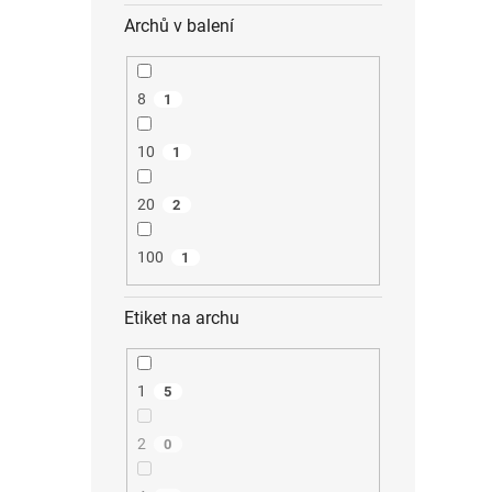
Archů v balení
8
1
10
1
20
2
100
1
Etiket na archu
1
5
2
0