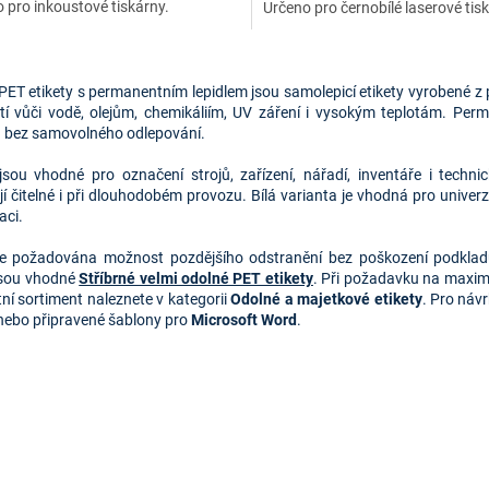
 pro inkoustové tiskárny.
Určeno pro černobílé laserové tis
O
v
PET etikety s permanentním lepidlem jsou samolepicí etikety vyrobené z 
l
tí vůči vodě, olejům, chemikáliím, UV záření i vysokým teplotám. Perma
á
 bez samovolného odlepování.
d
a
 jsou vhodné pro označení strojů, zařízení, nářadí, inventáře i techn
c
í čitelné i při dlouhodobém provozu. Bílá varianta je vhodná pro univerz
í
aci.
p
r
e požadována možnost pozdějšího odstranění bez poškození podklad
v
jsou vhodné
Stříbrné velmi odolné PET etikety
. Při požadavku na maxim
k
ní sortiment naleznete v kategorii
Odolné a majetkové etikety
. Pro náv
y
ebo připravené šablony pro
Microsoft Word
.
v
ý
p
i
s
u