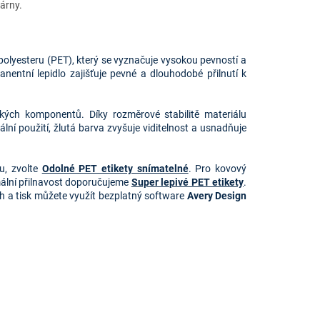
kárny.
polyesteru (PET), který se vyznačuje vysokou pevností a
nentní lepidlo zajišťuje pevné a dlouhodobé přilnutí k
ických komponentů. Díky rozměrové stabilitě materiálu
ální použití, žlutá barva zvyšuje viditelnost a usnadňuje
u, zvolte
Odolné PET etikety snímatelné
. Pro kovový
ální přilnavost doporučujeme
Super lepivé PET etikety
.
rh a tisk můžete využít bezplatný software
Avery Design 