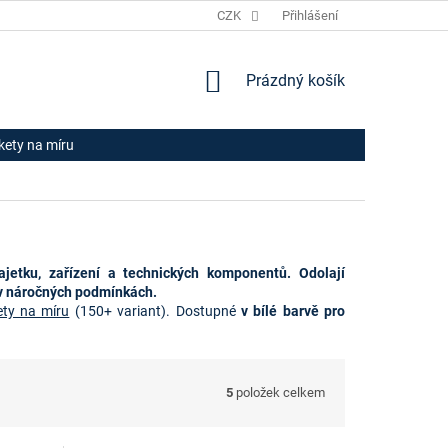
JAK NAKUPOVAT
HODNOCENÍ OBCHODU
CZK
Přihlášení
OBCHODNÍ PODM
NÁKUPNÍ
Prázdný košík
KOŠÍK
ikety na míru
etku, zařízení a technických komponentů. Odolají
t v náročných podmínkách.
ety na míru
 (1
50+ variant). Dostupné 
v bílé barvě pro 
5
položek celkem