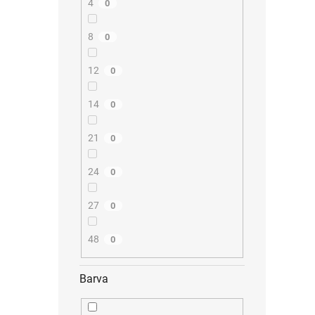
4
0
8
0
12
0
14
0
21
0
24
0
27
0
48
0
Barva