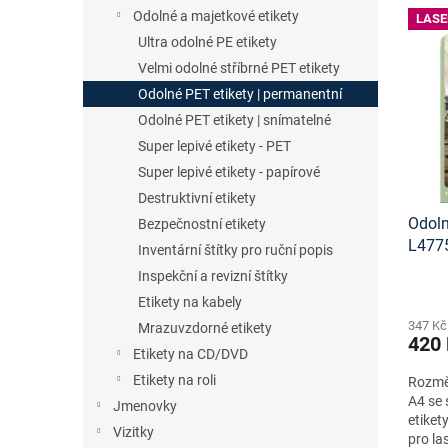
n
V
n
Odolné a majetkové etikety
LASE
e
ý
í
Ultra odolné PE etikety
l
p
p
Velmi odolné stříbrné PET etikety
i
r
s
o
Odolné PET etikety | permanentní
p
d
Odolné PET etikety | snímatelné
r
u
Super lepivé etikety - PET
o
k
Super lepivé etikety - papírové
d
t
Destruktivní etikety
u
ů
Odoln
k
Bezpečnostní etikety
L477
t
Inventární štítky pro ruční popis
šablo
ů
Inspekční a revizní štítky
Etikety na kabely
347 Kč
Mrazuvzdorné etikety
420
Etikety na CD/DVD
Etikety na roli
Rozměr
A4 se 
Jmenovky
etiket
Vizitky
pro la