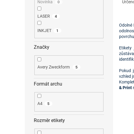
Novinka
Určeno
0
LASER
4
Odolné 
INKJET
1
odolnos
povrchu
Značky
Etikety
zůstávaj
identifik
Avery Zweckform
5
Pokud j
vzhled 
Komplet
Formát archu
& Print
n
A4
5
Rozměr etikety