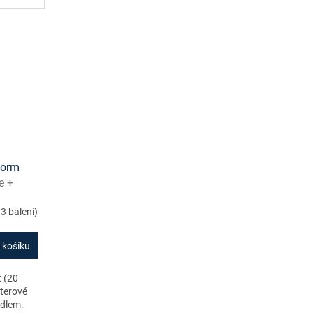
form
e +
(3 balení)
 košíku
 (20
sterové
idlem.