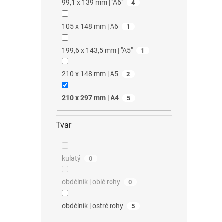
99,1 x 139 mm | "A6"
4
105 x 148 mm | A6
1
199,6 x 143,5 mm | "A5"
1
210 x 148 mm | A5
2
210 x 297 mm | A4
5
Tvar
kulatý
0
obdélník | oblé rohy
0
obdélník | ostré rohy
5