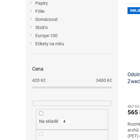
Papíry
INKJ
Fólie
Domácnost
Stick'n
Europe 100
Etikety na míru
Cena
Odolné
420
Kč
3400
Kč
Zwec
onlin
467 Kč
565
Na skladě
4
Rozměr
archů 
(PET) 