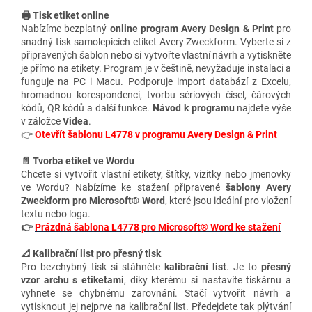
🖨️ Tisk etiket online
Nabízíme bezplatný
online program Avery Design & Print
pro
snadný tisk samolepicích etiket Avery Zweckform. Vyberte si z
připravených šablon nebo si vytvořte vlastní návrh a vytiskněte
je přímo na etikety. Program je v češtině, nevyžaduje instalaci a
funguje na PC i Macu. Podporuje import databází z Excelu,
hromadnou korespondenci, tvorbu sériových čísel, čárových
kódů, QR kódů a další funkce.
Návod k programu
najdete výše
v záložce
Videa
.
👉
Otevřít šablonu L4778 v programu Avery Design & Print
📄 Tvorba etiket ve Wordu
Chcete si vytvořit vlastní etikety, štítky, vizitky nebo jmenovky
ve Wordu? Nabízíme ke stažení připravené
šablony Avery
Zweckform pro Microsoft® Word
, které jsou ideální pro vložení
textu nebo loga.
👉
Prázdná šablona L4778 pro Microsoft® Word ke stažení
📐 Kalibrační list pro přesný tisk
Pro bezchybný tisk si stáhněte
kalibrační list
. Je to
přesný
vzor archu s etiketami
, díky kterému si nastavíte tiskárnu a
vyhnete se chybnému zarovnání. Stačí vytvořit návrh a
vytisknout jej nejprve na kalibrační list. Předejdete tak plýtvání