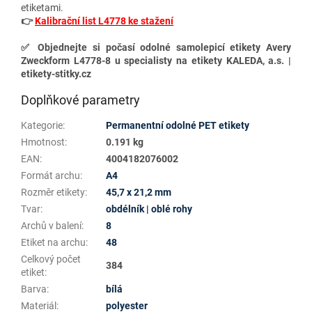
etiketami.
👉
Kalibrační list L4778 ke stažení
✅
Objednejte si počasí odolné samolepicí etikety A
very
Zweckform L4778-8 u specialisty na etikety KALEDA, a.s. |
etikety-stitky.cz
Doplňkové parametry
Kategorie
:
Permanentní odolné PET etikety
Hmotnost
:
0.191 kg
EAN
:
4004182076002
Formát archu
:
A4
Rozměr etikety
:
45,7 x 21,2 mm
Tvar
:
obdélník | oblé rohy
Archů v balení
:
8
Etiket na archu
:
48
Celkový počet
384
etiket
:
Barva
:
bílá
Materiál
:
polyester