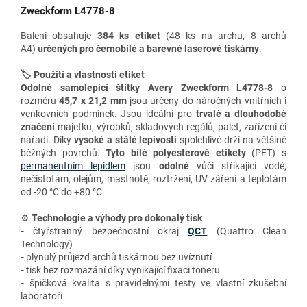
Zweckform L4778-8
Balení obsahuje
384 ks etiket
(48 ks na archu, 8 archů
A4)
určených pro
černobílé a barevné laserové tiskárny
.
🏷️ Použití a vlastnosti etiket
Odolné samolepicí štítky Avery Zweckform L4778-8
o
rozměru
45,7 x 21,2 mm
jsou určeny do náročných vnitřních i
venkovních podmínek. Jsou ideální pro
trvalé a dlouhodobé
značení
majetku, výrobků, skladových regálů, palet, zařízení či
nářadí. Díky
vysoké a stálé lepivosti
spolehlivě drží na většině
běžných povrchů.
Tyto bílé polyesterové etikety
(PET) s
permanentním lepidlem
jsou
odolné
vůči stříkající vodě,
nečistotám, olejům, mastnotě, roztržení, UV záření a teplotám
od -20 °C do +80 °C.
⚙️
Technologie a výhody
pro dokonalý tisk
-
čtyřstranný bezpečnostní okraj
QCT
(Quattro Clean
Technology)
-
plynulý průjezd archů tiskárnou bez uvíznutí
-
tisk bez rozmazání díky vynikající fixaci toneru
-
špičková kvalita s pravidelnými testy ve vlastní zkušební
laboratoři