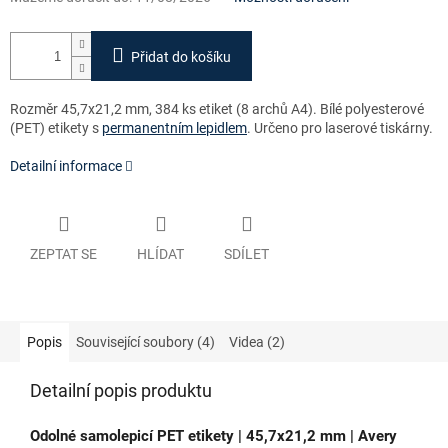
Přidat do košíku
Rozměr 45,7x21,2 mm, 384 ks etiket (8 archů A4). Bílé polyesterové
(PET) etikety s
permanentním lepidlem
. Určeno pro laserové tiskárny.
Detailní informace
ZEPTAT SE
HLÍDAT
SDÍLET
Popis
Související soubory (4)
Videa (2)
Detailní popis produktu
Odolné samolepicí PET etikety | 45,7x
21,2 mm
| Avery