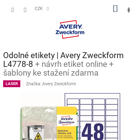
Přejít
NÁKUP
na
CZK
obsah
KOŠÍK
Odolné etikety | Avery Zweckform
L4778-8
+ návrh etiket online +
šablony ke stažení zdarma
Značka:
Avery Zweckform
LASER