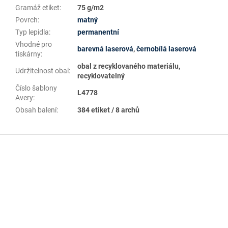
Gramáž etiket
:
75 g/m2
Povrch
:
matný
Typ lepidla
:
permanentní
Vhodné pro
barevná laserová
,
černobílá laserová
tiskárny
:
obal z recyklovaného materiálu,
Udržitelnost obal
:
recyklovatelný
Číslo šablony
L4778
Avery
:
Obsah balení
:
384 etiket / 8 archů
Z
á
p
a
t
í