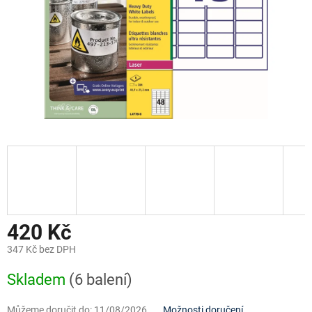
420 Kč
347 Kč bez DPH
Měrná
Skladem
(6 balení)
cena:
Můžeme doručit do:
11/08/2026
Možnosti doručení