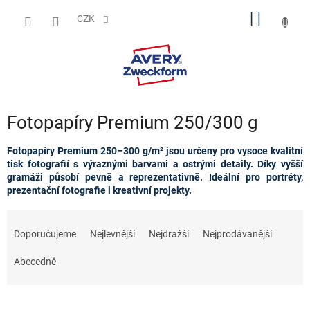
Přejít
NÁKUP
na
CZK
obsah
KOŠÍK
Fotopapíry Premium 250/300 g
Fotopapíry Premium 250–300 g/m² jsou určeny pro vysoce kvalitní
tisk fotografií s výraznými barvami a ostrými detaily. Díky vyšší
gramáži působí pevně a reprezentativně. Ideální pro portréty,
prezentační fotografie i kreativní projekty.
Ř
a
Doporučujeme
Nejlevnější
Nejdražší
Nejprodávanější
z
e
Abecedně
n
í
p