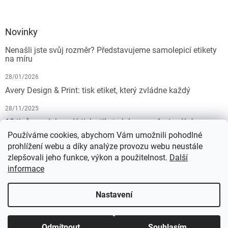
Novinky
Nenašli jste svůj rozměr? Představujeme samolepicí etikety
na míru
28/01/2026
Avery Design & Print: tisk etiket, který zvládne každý
28/11/2025
10 tipů pro dokonalý tisk etiket: Jak na profesionální
výsledek bez starostí
Používáme cookies, abychom Vám umožnili pohodlné
prohlížení webu a díky analýze provozu webu neustále
19/07/2025
zlepšovali jeho funkce, výkon a použitelnost.
Další
informace
Vytvořil Shoptet
Nastavení
Copyright 2026
KALEDA, a.s. | etikety-stitky.cz
. Všechna práva
Odmítnout
Souhlasím
vyhrazena.