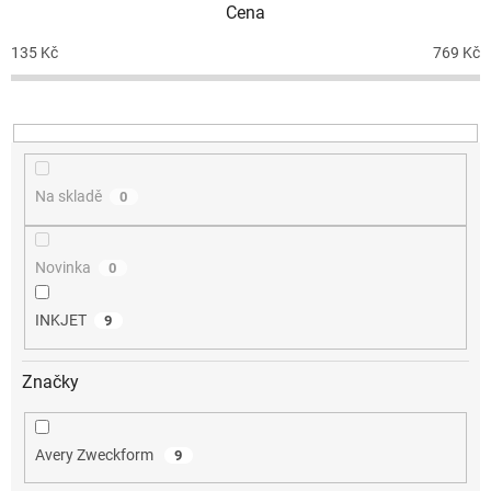
Cena
r
o
135
Kč
769
Kč
d
u
k
t
ů
Na skladě
0
Novinka
0
INKJET
9
Značky
Avery Zweckform
9