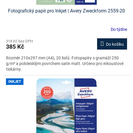
Fotografický papír pro Inkjet | Avery Zweckform 2559-20
Do týdne
318 Kč bez DPH
Do košíku
385 Kč
Rozměr 210x297 mm (A4), 20 listů. Fotopapíry s gramáží 250
g/m² a pololesklým povrchem satin matt. Určeno pro inkoustové
tiskárny.
INKJET