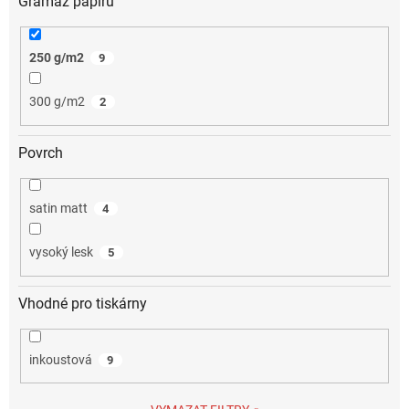
Gramáž papíru
250 g/m2
9
300 g/m2
2
Povrch
satin matt
4
vysoký lesk
5
Vhodné pro tiskárny
inkoustová
9