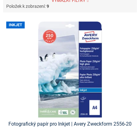
VYMAZAT FILTRY
Položek k zobrazení:
9
V
INKJET
ý
p
i
s
p
r
o
d
u
k
t
ů
Fotografický papír pro Inkjet | Avery Zweckform 2556-20