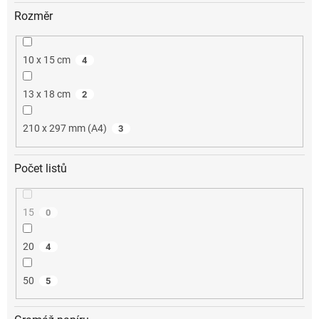
Rozměr
10 x 15 cm
4
13 x 18 cm
2
210 x 297 mm (A4)
3
Počet listů
15
0
20
4
50
5