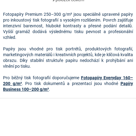
O
v
l
Fotopapíry Premium 250–300 g/m² jsou speciálně upravené papíry
á
pro inkoustový tisk fotografií s vysokým rozlišením. Povrch zajišťuje
d
intenzivní barevnost, hluboké kontrasty a přesné podání detailů.
a
Vyšší gramáž dodává výslednému tisku pevnost a profesionální
c
vzhled.
í
p
Papíry jsou vhodné pro tisk portrétů, produktových fotografií,
r
marketingových materiálů i kreativních projektů, kde je klíčová kvalita
v
obrazu. Díky stabilní struktuře papíru nedochází k prohýbání ani
k
vlnění po tisku.
y
v
Pro běžný tisk fotografií doporučujeme
Fotopapíry Everyday 160–
ý
200 g/m²
. Pro tisk dokumentů a prezentací jsou vhodné
Papíry
p
Business 100–200 g/m²
.
i
s
Z
u
á
p
a
t
í