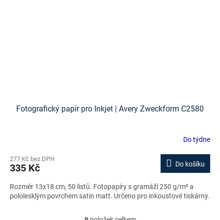
Fotografický papír pro Inkjet | Avery Zweckform C2580
Do týdne
277 Kč bez DPH
Do košíku
335 Kč
Rozměr 13x18 cm, 50 listů. Fotopapíry s gramáží 250 g/m² a
pololesklým povrchem satin matt. Určeno pro inkoustové tiskárny.
9
položek celkem