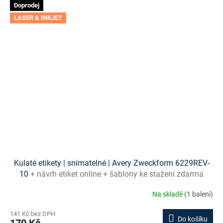
Doprodej
LASER & INKJET
Kulaté etikety | snímatelné | Avery Zweckform 6229REV-
10
+ návrh etiket online + šablony ke stažení zdarma
Na skladě
(1 balení)
141 Kč bez DPH
Do košíku
170 Kč