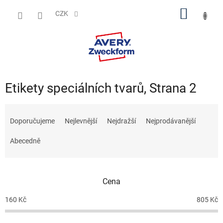
Přejít
NÁKUP
na
CZK
obsah
KOŠÍK
Etikety speciálních tvarů
, Strana 2
Ř
a
Doporučujeme
Nejlevnější
Nejdražší
Nejprodávanější
z
e
Abecedně
n
í
p
Cena
r
o
160
Kč
805
Kč
d
u