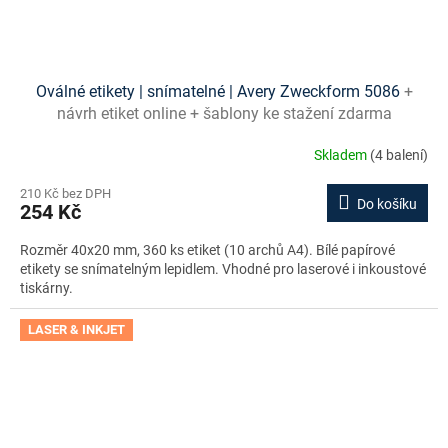
Oválné etikety | snímatelné | Avery Zweckform 5086
+
návrh etiket online + šablony ke stažení zdarma
Skladem
(4 balení)
210 Kč bez DPH
Do košíku
254 Kč
Rozměr 40x20 mm, 360 ks etiket (10 archů A4). Bílé papírové
etikety se snímatelným lepidlem. Vhodné pro laserové i inkoustové
tiskárny.
LASER & INKJET