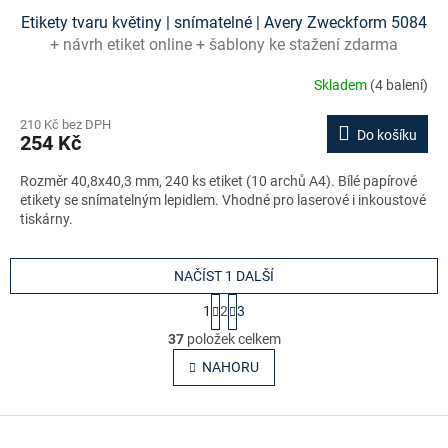
Etikety tvaru květiny | snímatelné | Avery Zweckform 5084
+ návrh etiket online + šablony ke stažení zdarma
Skladem
(4 balení)
210 Kč bez DPH
Do košíku
254 Kč
Rozměr 40,8x40,3 mm, 240 ks etiket (10 archů A4). Bílé papírové
etikety se snímatelným lepidlem. Vhodné pro laserové i inkoustové
tiskárny.
NAČÍST 1 DALŠÍ
S
1
2
3
t
O
r
37
položek celkem
v
á
l
NAHORU
n
á
k
o
d
v
Z
a
á
c
á