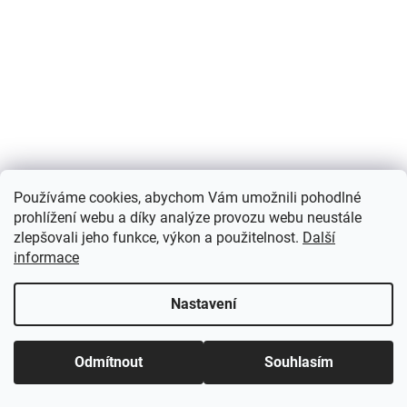
n
í
p
í
p
a
r
t
v
í
k
y
v
ý
p
i
s
Používáme cookies, abychom Vám umožnili pohodlné
u
prohlížení webu a díky analýze provozu webu neustále
zlepšovali jeho funkce, výkon a použitelnost.
Další
informace
Nastavení
Odmítnout
Souhlasím