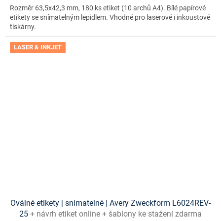
Rozměr 63,5x42,3 mm, 180 ks etiket (10 archů A4). Bílé papírové
etikety se snímatelným lepidlem. Vhodné pro laserové i inkoustové
tiskárny.
LASER & INKJET
Oválné etikety | snímatelné | Avery Zweckform L6024REV-
25
+ návrh etiket online + šablony ke stažení zdarma