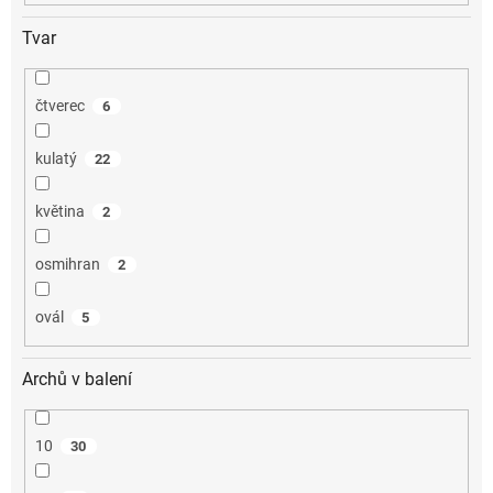
Tvar
čtverec
6
kulatý
22
květina
2
osmihran
2
ovál
5
Archů v balení
10
30