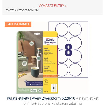
VYMAZAT FILTRY
Položek k zobrazení:
37
V
LASER & INKJET
ý
p
i
s
p
r
o
d
u
k
t
ů
Kulaté etikety | Avery Zweckform 6228-10
+ návrh etiket
online + šablony ke stažení zdarma