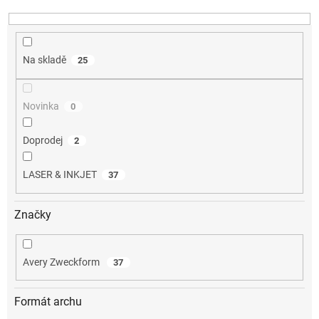
k
t
ů
Na skladě
25
Novinka
0
Doprodej
2
LASER & INKJET
37
Značky
Avery Zweckform
37
Formát archu