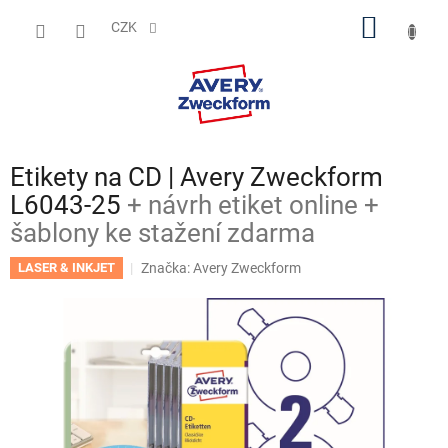
Přejít
NÁKUP
na
CZK
obsah
KOŠÍK
Etikety na CD | Avery Zweckform
L6043-25
+ návrh etiket online +
šablony ke stažení zdarma
Značka:
Avery Zweckform
LASER & INKJET