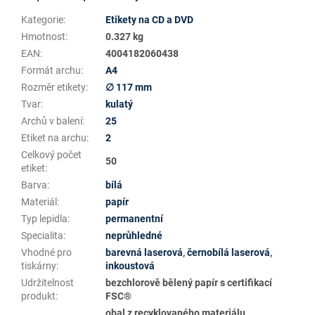
Kategorie
:
Etikety na CD a DVD
Hmotnost
:
0.327 kg
EAN
:
4004182060438
Formát archu
:
A4
Rozměr etikety
:
∅ 117 mm
Tvar
:
kulatý
Archů v balení
:
25
Etiket na archu
:
2
Celkový počet
50
etiket
:
Barva
:
bílá
Materiál
:
papír
Typ lepidla
:
permanentní
Specialita
:
neprůhledné
Vhodné pro
barevná laserová
,
černobílá laserová
,
tiskárny
:
inkoustová
Udržitelnost
bezchlorově bělený papír s certifikací
produkt
:
FSC®
obal z recyklovaného materiálu,