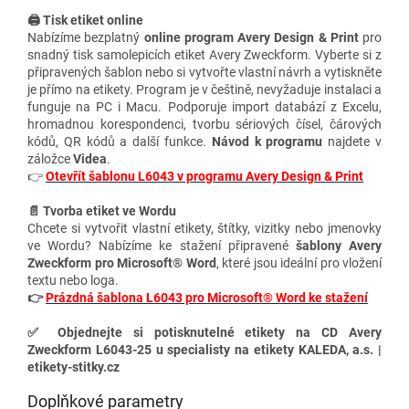
🖨️ Tisk etiket online
Nabízíme bezplatný
online program Avery Design & Print
pro
snadný tisk samolepicích etiket Avery Zweckform. Vyberte si z
připravených šablon nebo si vytvořte vlastní návrh a vytiskněte
je přímo na etikety. Program je v češtině, nevyžaduje instalaci a
funguje na PC i Macu. Podporuje import databází z Excelu,
hromadnou korespondenci, tvorbu sériových čísel, čárových
kódů, QR kódů a další funkce.
Návod k programu
najdete v
záložce
Videa
.
👉
Otevřít šablonu L6043 v programu Avery Design & Print
📄 Tvorba etiket ve Wordu
Chcete si vytvořit vlastní etikety, štítky, vizitky nebo jmenovky
ve Wordu? Nabízíme ke stažení připravené
šablony Avery
Zweckform pro Microsoft® Word
, které jsou ideální pro vložení
textu nebo loga.
👉
Prázdná šablona L6043 pro Microsoft® Word ke stažení
✅ Objednejte si potisknutelné etikety na CD Avery
Zweckform L6043-25 u specialisty na etikety KALEDA, a.s. |
etikety-stitky.cz
Doplňkové parametry