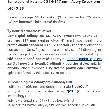
Samolepicí etikety na CD |
Ø
117 mm | Avery Zweckform
L6043-25
Balení obsahuje
50 ks etiket
(2 ks na archu, 25 archů
A4)
pro
laserové i inkoustové tiskárny.
🏷️ Použití a vlastnosti etiket
Samolepicí etikety na CD
Avery Zweckform L6043-25
o
průměru
117 mm
(vnitřní otvor 41 mm) jsou ideální pro
profesionální označení CD a DVD nosičů
v kanceláři, obchodě i
domácnosti. Umožňují snadno a esteticky označit disky logem,
názvem projektu, hudebního alba či záloh fotografií a dat. Tyto
bílé neprůhledné papírové etikety
s
permanentním lepidlem
zajišťují
pevné a trvanlivé přilnutí k povrchu disku
, aniž by
ovlivnily jeho funkčnost. Díky
dvěma praktickým úchytům
je
aplikace přesná, rychlá a bez rizika posunu.
⚙️
Technologie a výhody
pro dokonalý tisk
-
etikety ze 100% neprůhledného materiálu
BlockOut™
-
čtyřstranný bezpečnostní okraj
QCT
(Quattro Clean
Technology)
-
plynulý průjezd archů tiskárnou bez uvíznutí
-
tisk bez rozmazání díky vynikající fixaci toneru či inkoustu